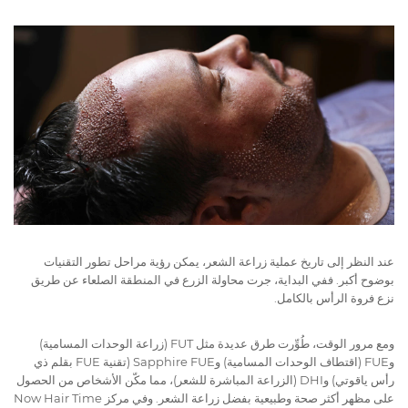
عند النظر إلى تاريخ عملية زراعة الشعر، يمكن رؤية مراحل تطور التقنيات
بوضوح أكبر. ففي البداية، جرت محاولة الزرع في المنطقة الصلعاء عن طريق
نزع فروة الرأس بالكامل.
ومع مرور الوقت، طُوِّرت طرق عديدة مثل FUT (زراعة الوحدات المسامية)
وFUE (اقتطاف الوحدات المسامية) وSapphire FUE (تقنية FUE بقلم ذي
رأس ياقوتي) وDHI (الزراعة المباشرة للشعر)، مما مكّن الأشخاص من الحصول
على مظهر أكثر صحة وطبيعية بفضل زراعة الشعر. وفي مركز Now Hair Time