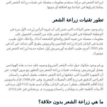
لزراعة الشعر في تركيا، سنقدم معلومات مفصلة عن تقنيات زراعة الشعر التي
يمكننا إجراؤها في عيادتنا مع الحلاقة أو بدونها.
تطور تقنيات زراعة الشعر
رغم وجود بعض البيانات التي تشير إلى أن فروة الرأس زُرِعت لأول مرة في
المنطقة الصلعاء في القرن التاسع عشر، فإنه من الصعب الحصول على
معلومات مفصلة عن تقنية النقل والنتائج المُحققة آنذاك. ولاحقًا، حاول طبيب
جلدية في اليابان إجراء زراعة الحاجبين والرموش بطرق أكثر حداثة. غير أنه في
عام 1950، أجرى طبيب الجلدية أورينتريش أول عملية حديثة لزراعة الشعر في
نيويورك.
ورغم وجود شكوك حول ثبات الشعر المزروع ونموه، فقد تبددت هذه الهواجس
بفضل أورينتريش، وتمكنت تقنيات زراعة الشعر من التطور مع مرور الوقت. غير
أن الشهرة الكبيرة التي حققتها زراعة الشعر تحققت بفضل أسلوب راسمان
الجراحي الدقيق في زرع آلاف البصيلات الشعرية. وفي عام 1988، قدّم ماسومي
إينابا أقلام الاقتطاف بقطر 1 مم في اليابان، وقُدِّم اسم تقنية FUE لأول مرة في
الأدبيات الطبية على يد ويليام ر. راسمان وروبرت م. برنشتاين في عام 2002.
ما هي زراعة الشعر بدون حلاقة؟