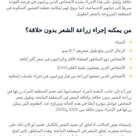
حلاقة. ويُقبل على هذا الإجراء بشدة الأشخاص الذين يرغبون في فرصة العودة
سريعًا إلى حياتهم الاجتماعية، كما تروق لهم إمكانية تغطية القشور المتكونة في
المنطقة المزروعة بالشعر الطويل.
من يمكنه إجراء زراعة الشعر بدون حلاقة؟
النساء
الرجال الذين يبلغ طول شعرهم 7-8 سم
الأشخاص ذوو المناطق الصلعاء الأقل والراغبون في شعر أكثر كثافة
الأشخاص الذين يفضلون تقنية القلم (DHI)
الأشخاص الذين خضعوا لزراعة من قبل ويرغبون في إجراء جلسات إضافية
غير أنه إلى جانب التقنية المراد استخدامها، يُعد حجم المنطقة المراد زرعها في
زراعة الشعر بدون حلاقة، وكثافة الشعر في المنطقة المانحة، وطول شعر
الشخص عوامل مؤثرة أيضًا في هذه الحالة. ويتراوح عدد الطعوم التي يمكن
زرعها في الإجراء بدون حلاقة بين 1000 و2000.
باستثناء بعض الحالات، لا تُحلق أي تقنية الشعر بالكامل. فحتى لو كان ذلك على
مساحة صغيرة، يُحلق الشعر في المنطقة المانحة. وهذه المناطق، التي تُفتح