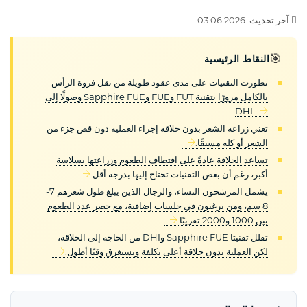
آخر تحديث: 03.06.2026
🎯
النقاط الرئيسية
تطورت التقنيات على مدى عقود طويلة من نقل فروة الرأس
بالكامل مرورًا بتقنية FUT وFUE وSapphire FUE وصولًا إلى
DHI.
تعني زراعة الشعر بدون حلاقة إجراء العملية دون قص جزء من
الشعر أو كله مسبقًا.
تساعد الحلاقة عادةً على اقتطاف الطعوم وزراعتها بسلاسة
أكبر، رغم أن بعض التقنيات تحتاج إليها بدرجة أقل.
يشمل المرشحون النساء، والرجال الذين يبلغ طول شعرهم 7-
8 سم، ومن يرغبون في جلسات إضافية، مع حصر عدد الطعوم
بين 1000 و2000 تقريبًا.
تقلل تقنيتا Sapphire FUE وDHI من الحاجة إلى الحلاقة،
لكن العملية بدون حلاقة أعلى تكلفة وتستغرق وقتًا أطول.