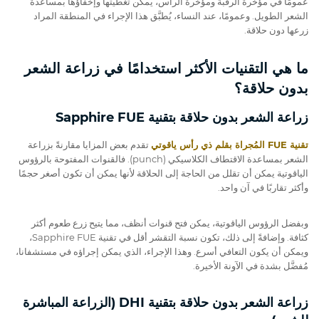
عمومًا في مؤخرة الرقبة ومؤخرة الرأس، يمكن تغطيتها وإخفاؤها بمساعدة
الشعر الطويل. وعمومًا، عند النساء، يُطبَّق هذا الإجراء في المنطقة المراد
زرعها دون حلاقة.
ما هي التقنيات الأكثر استخدامًا في زراعة الشعر
بدون حلاقة؟
زراعة الشعر بدون حلاقة بتقنية Sapphire FUE
تقنية FUE المُجراة بقلم ذي رأس ياقوتي
تقدم بعض المزايا مقارنةً بزراعة
الشعر بمساعدة الاقتطاف الكلاسيكي (punch). فالقنوات المفتوحة بالرؤوس
الياقوتية يمكن أن تقلل من الحاجة إلى الحلاقة لأنها يمكن أن تكون أصغر حجمًا
وأكثر تقاربًا في آن واحد.
وبفضل الرؤوس الياقوتية، يمكن فتح قنوات أنظف، مما يتيح زرع طعوم أكثر
كثافة. وإضافةً إلى ذلك، تكون نسبة التقشر أقل في تقنية Sapphire FUE،
ويمكن أن يكون التعافي أسرع. وهذا الإجراء، الذي يمكن إجراؤه في مستشفانا،
مُفضَّل بشدة في الآونة الأخيرة.
زراعة الشعر بدون حلاقة بتقنية DHI (الزراعة المباشرة