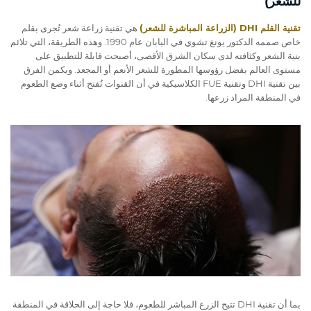
للشعر)
تقنية القلم DHI (الزراعة المباشرة للشعر)
هي تقنية زراعة شعر تُجرى بقلم
خاص صممه الدكتور يونغ تشوي في اليابان عام 1990. وهذه الطريقة، التي تلائم
بنية الشعر وكثافته لدى سكان الشرق الأقصى، أصبحت قابلة للتطبيق على
مستوى العالم بفضل رؤوسها المطورة للشعر الأنعم أو المجعد. ويكمن الفرق
بين تقنية DHI وتقنية FUE الكلاسيكية في أن القنوات تُفتح أثناء وضع الطعوم
في المنطقة المراد زرعها.
بما أن تقنية DHI تتيح الزرع المباشر للطعوم، فلا حاجة إلى الحلاقة في المنطقة