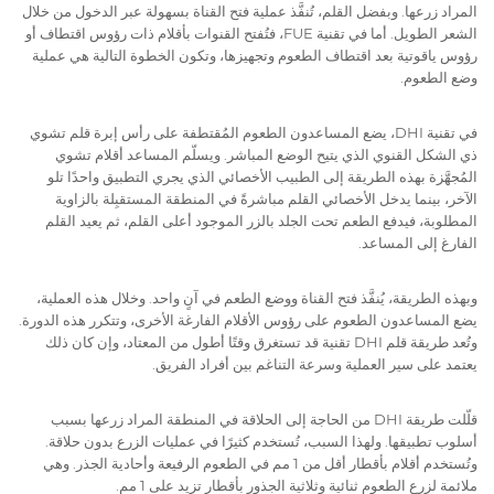
المراد زرعها. وبفضل القلم، تُنفَّذ عملية فتح القناة بسهولة عبر الدخول من خلال
الشعر الطويل. أما في تقنية FUE، فتُفتح القنوات بأقلام ذات رؤوس اقتطاف أو
رؤوس ياقوتية بعد اقتطاف الطعوم وتجهيزها، وتكون الخطوة التالية هي عملية
وضع الطعوم.
في تقنية DHI، يضع المساعدون الطعوم المُقتطفة على رأس إبرة قلم تشوي
ذي الشكل القنوي الذي يتيح الوضع المباشر. ويسلّم المساعد أقلام تشوي
المُجهَّزة بهذه الطريقة إلى الطبيب الأخصائي الذي يجري التطبيق واحدًا تلو
الآخر، بينما يدخل الأخصائي القلم مباشرةً في المنطقة المستقبِلة بالزاوية
المطلوبة، فيدفع الطعم تحت الجلد بالزر الموجود أعلى القلم، ثم يعيد القلم
الفارغ إلى المساعد.
وبهذه الطريقة، يُنفَّذ فتح القناة ووضع الطعم في آنٍ واحد. وخلال هذه العملية،
يضع المساعدون الطعوم على رؤوس الأقلام الفارغة الأخرى، وتتكرر هذه الدورة.
وتُعد طريقة قلم DHI تقنية قد تستغرق وقتًا أطول من المعتاد، وإن كان ذلك
يعتمد على سير العملية وسرعة التناغم بين أفراد الفريق.
قلّلت طريقة DHI من الحاجة إلى الحلاقة في المنطقة المراد زرعها بسبب
أسلوب تطبيقها. ولهذا السبب، تُستخدم كثيرًا في عمليات الزرع بدون حلاقة.
وتُستخدم أقلام بأقطار أقل من 1 مم في الطعوم الرفيعة وأحادية الجذر. وهي
ملائمة لزرع الطعوم ثنائية وثلاثية الجذور بأقطار تزيد على 1 مم.