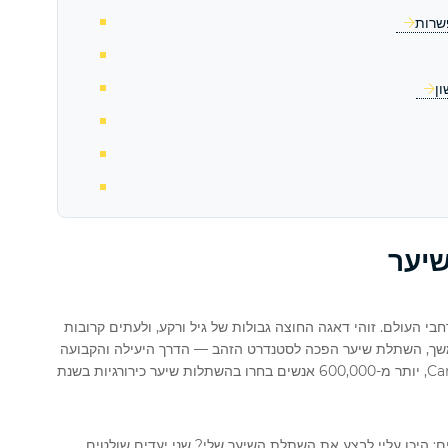
ן
שיער
בי העולם. זוהי דאגה החוצה גבולות של גיל ורקע, ולעתים קרובות
שך, השתלת שיער הפכה לסטנדרט הזהב — הדרך היעילה והקבועה
ביותר לשקם ראש שיער טבעי ומלא יותר. כפי שצוטט על ידי CareCredit, יותר מ-600,000 אנשים בחרו בהשתלות שיער כירורגיות בשנת
ם:
היכן עליי לבצע את השתלת השיער שלי?
שני יעדים שולטים