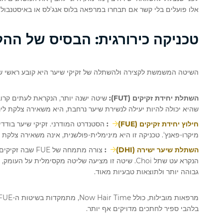
אלו פועלים בלי קשר אם תבחרו במרפאה בלוס אנג'לס או באיסטנבול. 
טכניקה כירורגית: הבסיס של ההל
השיטה המשמשת לקצירה ולהשתלה של זקיקי שיער היא קובע ראשי של 
השתלת יחידת זקיקים (FUT):
שיטה ישנה יותר, הנקראת לעתים קרוב
שהיא יכולה להיות יעילה לנשירת שיער נרחבת, היא משאירה צלקת לינ
חילוץ יחידת זקיקים (FUE)
:
הסטנדרט המודרני. זקיקי שיער בודד
מיקרו-פאנץ'. טכניקה זו היא מינימלית-פולשנית, אינה משאירה צלקת ל
השתלת שיער ישירה (DHI)
:
צורה מתמחה של 
הנקרא עט שתל Choi. שיטה זו מציעה שליטה מקסימלית ע
גבוהה יותר ולתוצאות טבעיות מאוד.
בלהבי ספיר לחתכים מדויקים אף יותר.