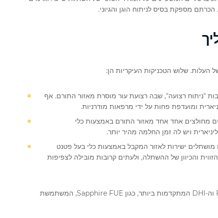
הכרתם מספקת בסיס לניתוח הוגן והגיוני.
יך
העלות. שלוש הטכניקות העיקריות הן:
ות "ניתוח רצועה", שבה רצועת עור מוסרת מאזור התורם. אף
יארית ומועדפת פחות על ידי מרפאות מודרניות.
ים מחולצים אחד אחד מאזור התורם באמצעות כלי
יניארית ויש לה זמן החלמה מהיר יותר.
FUE שבה זקיקים מושתלים ישירות לאזור המקבל באמצעות כלי בעל פטנט
ל העומק, הזווית והכיוון של ההשתלה, ולעתים קרובות מובילה לצפיפות
מרפאות מובילות, כולל Now Hair Time, מתמקדות בשיטות ה-FUE וה-DHI המתקדמות ביותר, כגון Sapphire FUE, המשתמשת