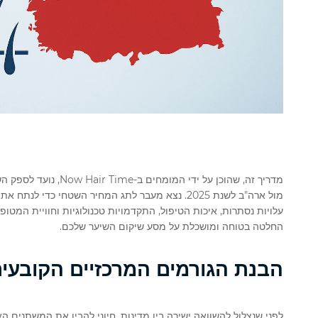
מדריך זה, שהוכן על ידי המומחים ב-Now Hair Time, נועד לספק השוואה מקיפה ומבוססת נתונים של
מול ארה"ב לשנת 2025. נצא מעבר לתג המחיר השטחי כד
עלויות נסתרות, איכות הטיפול, התקדמויות טכנולוגיות וחוויית המט
החלטה בטוחה ומושכלת על מסע שיקום השיער שלכם.
הבנת הגורמים המרכזיים הקובעי
לפני שנצלול להשוואה ישירה בין מדינות, חיוני להבין את המשתנים 