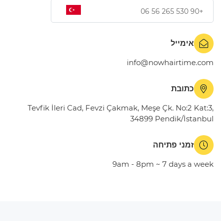
+90 530 265 56 06
אימייל
info@nowhairtime.com
כתובת
Tevfik İleri Cad, Fevzi Çakmak, Meşe Çk. No:2 Kat:3,
34899 Pendik/İstanbul
זמני פתיחה
9am - 8pm ~ 7 days a week