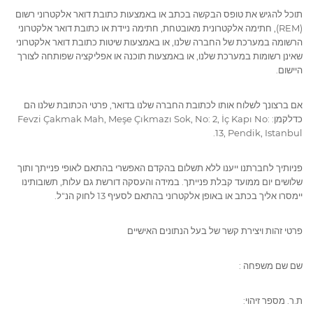
תוכל להגיש את טופס הבקשה בכתב או באמצעות כתובת דואר אלקטרוני רשום
(REM), חתימה אלקטרונית מאובטחת, חתימה ניידת או כתובת דואר אלקטרוני
הרשומה במערכת של החברה שלנו, או באמצעות שיטות כתובת דואר אלקטרוני
שאינן רשומות במערכת שלנו, או באמצעות תוכנה או אפליקציה שפותחה לצורך
היישום.
אם ברצונך לשלוח אותו לכתובת החברה שלנו בדואר, פרטי הכתובת שלנו הם
כדלקמן: Fevzi Çakmak Mah, Meşe Çıkmazı Sok, No: 2, İç Kapı No:
13, Pendik, Istanbul.
פניותיך לחברתנו ייענו ללא תשלום בהקדם האפשרי בהתאם לאופי פנייתך ותוך
שלושים יום ממועד קבלת פנייתך. במידה והעסקה דורשת גם עלות, תשובותינו
יימסרו אליך בכתב או באופן אלקטרוני בהתאם לסעיף 13 לחוק הנ"ל.
פרטי זהות ויצירת קשר של בעל הנתונים האישיים
שם שם משפחה :
ת.ר. מספר זיהוי: