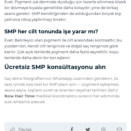
Evet. Pigment üst dermiste durduğu için lazerle silinmesi klasik
bir dövmeye kıyasla genellikle daha kolaydır; yine de birkaç
seans gerekir. SMP kendiliğinden de solduğundan birçok kişi
yalnızca rötuş yaptırmayı bırakır.
SMP her cilt tonunda işe yarar mı?
Evet. Belirleyici olan pigment ile cilt arasındaki kontrasttır; bu
yüzden ton, kendi cilt renginize ve doğal saç renginize göre
karılır. Çok açık tenlerde pigment daha fazla seyreltilir, koyu
tenlerde daha derin bir ton eşlenir.
Ücretsiz SMP konsültasyonu alın
Saç derisi fotoğraflarınızı WhatsApp üzerinden gönderin, 24
saat içinde size özel bir SMP planı alın — pigment eşleşmesi,
seans sayısı, toplam ücret ve önerilen seyahat tarihleri dahil.
Now Hair Time
medikal koordinatörü sürecin her adımında
size rehberlik edecek.
Paylaş