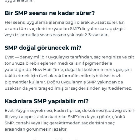
Bir SMP seansı ne kadar sürer?
Her seans, uygulama alanına bağlı olarak 3-5 saat sürer. En
uzunu tüm saç derisine yapılan SMP'dir; yalnızca saç çizgisi
veya iz kamuflajı seans başına yaklaşık 2-3 saat alır.
SMP doğal görünecek mi?
Evet — deneyimli bir uygulayıcı tarafından, saç renginize ve cilt
tonunuza birebir eşlenen medikal sınıf pigmentlerle
yapıldığında. Now Hair Time, doğal kıl köklerinin renk geçişini
taklit etmek için özel olarak formüle edilmiş bitkisel bazlı
pigmentler kullanır. Doğru uygulanmış SMP, yakından da
uzaktan da yeni tıraş edilmiş bir saç derisinden ayırt edilemez.
Kadınlara SMP yapılabilir mi?
Evet. Yaygın seyrelmesi, kadın tipi saç dökülmesi (Ludwig evre I-
III) veya alopesisi olan kadınlar SMP'den fayda görür; çünkü
SMP, cerrahi veya ilaç gerektirmeden saç derisinin saç
arasından görünmesini azaltır.