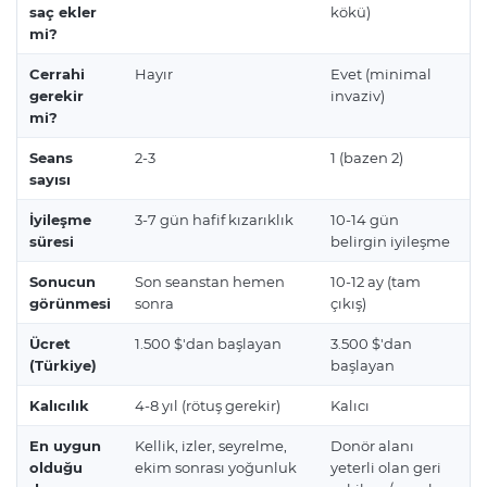
saç ekler
kökü)
mi?
Cerrahi
Hayır
Evet (minimal
gerekir
invaziv)
mi?
Seans
2-3
1 (bazen 2)
sayısı
İyileşme
3-7 gün hafif kızarıklık
10-14 gün
süresi
belirgin iyileşme
Sonucun
Son seanstan hemen
10-12 ay (tam
görünmesi
sonra
çıkış)
Ücret
1.500 $'dan başlayan
3.500 $'dan
(Türkiye)
başlayan
Kalıcılık
4-8 yıl (rötuş gerekir)
Kalıcı
En uygun
Kellik, izler, seyrelme,
Donör alanı
olduğu
ekim sonrası yoğunluk
yeterli olan geri