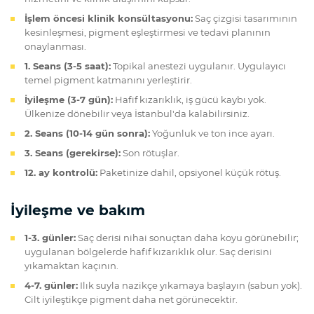
İşlem öncesi klinik konsültasyonu:
Saç çizgisi tasarımının
kesinleşmesi, pigment eşleştirmesi ve tedavi planının
onaylanması.
1. Seans (3-5 saat):
Topikal anestezi uygulanır. Uygulayıcı
temel pigment katmanını yerleştirir.
İyileşme (3-7 gün):
Hafif kızarıklık, iş gücü kaybı yok.
Ülkenize dönebilir veya İstanbul'da kalabilirsiniz.
2. Seans (10-14 gün sonra):
Yoğunluk ve ton ince ayarı.
3. Seans (gerekirse):
Son rötuşlar.
12. ay kontrolü:
Paketinize dahil, opsiyonel küçük rötuş.
İyileşme ve bakım
1-3. günler:
Saç derisi nihai sonuçtan daha koyu görünebilir;
uygulanan bölgelerde hafif kızarıklık olur. Saç derisini
yıkamaktan kaçının.
4-7. günler:
Ilık suyla nazikçe yıkamaya başlayın (sabun yok).
Cilt iyileştikçe pigment daha net görünecektir.