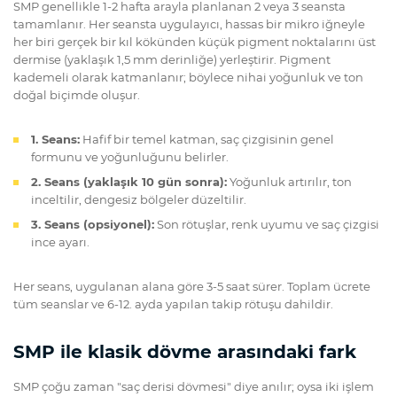
SMP genellikle 1-2 hafta arayla planlanan 2 veya 3 seansta
tamamlanır. Her seansta uygulayıcı, hassas bir mikro iğneyle
her biri gerçek bir kıl kökünden küçük pigment noktalarını üst
dermise (yaklaşık 1,5 mm derinliğe) yerleştirir. Pigment
kademeli olarak katmanlanır; böylece nihai yoğunluk ve ton
doğal biçimde oluşur.
1. Seans:
Hafif bir temel katman, saç çizgisinin genel
formunu ve yoğunluğunu belirler.
2. Seans (yaklaşık 10 gün sonra):
Yoğunluk artırılır, ton
inceltilir, dengesiz bölgeler düzeltilir.
3. Seans (opsiyonel):
Son rötuşlar, renk uyumu ve saç çizgisi
ince ayarı.
Her seans, uygulanan alana göre 3-5 saat sürer. Toplam ücrete
tüm seanslar ve 6-12. ayda yapılan takip rötuşu dahildir.
SMP ile klasik dövme arasındaki fark
SMP çoğu zaman "saç derisi dövmesi" diye anılır; oysa iki işlem