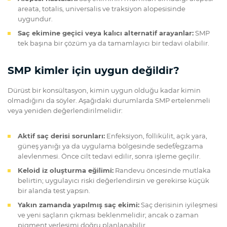
areata, totalis, universalis ve traksiyon alopesisinde
uygundur.
Saç ekimine geçici veya kalıcı alternatif arayanlar:
SMP
tek başına bir çözüm ya da tamamlayıcı bir tedavi olabilir.
SMP kimler için uygun değildir?
Dürüst bir konsültasyon, kimin uygun olduğu kadar kimin
olmadığını da söyler. Aşağıdaki durumlarda SMP ertelenmeli
veya yeniden değerlendirilmelidir:
Aktif saç derisi sorunları:
Enfeksiyon, follikülit, açık yara,
güneş yanığı ya da uygulama bölgesinde sedef/egzama
alevlenmesi. Önce cilt tedavi edilir, sonra işleme geçilir.
Keloid iz oluşturma eğilimi:
Randevu öncesinde mutlaka
belirtin; uygulayıcı riski değerlendirsin ve gerekirse küçük
bir alanda test yapsın.
Yakın zamanda yapılmış saç ekimi:
Saç derisinin iyileşmesi
ve yeni saçların çıkması beklenmelidir; ancak o zaman
pigment yerleşimi doğru planlanabilir.