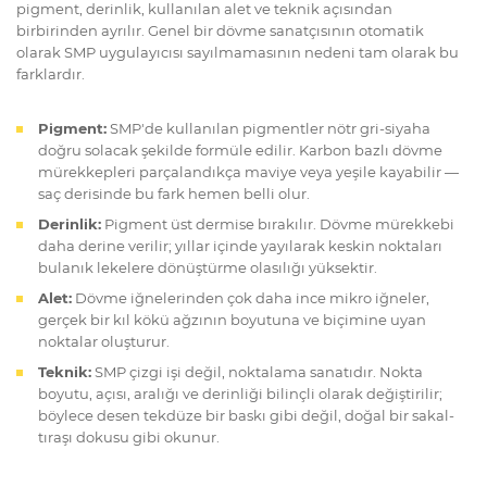
pigment, derinlik, kullanılan alet ve teknik açısından
birbirinden ayrılır. Genel bir dövme sanatçısının otomatik
olarak SMP uygulayıcısı sayılmamasının nedeni tam olarak bu
farklardır.
Pigment:
SMP'de kullanılan pigmentler nötr gri-siyaha
doğru solacak şekilde formüle edilir. Karbon bazlı dövme
mürekkepleri parçalandıkça maviye veya yeşile kayabilir —
saç derisinde bu fark hemen belli olur.
Derinlik:
Pigment üst dermise bırakılır. Dövme mürekkebi
daha derine verilir; yıllar içinde yayılarak keskin noktaları
bulanık lekelere dönüştürme olasılığı yüksektir.
Alet:
Dövme iğnelerinden çok daha ince mikro iğneler,
gerçek bir kıl kökü ağzının boyutuna ve biçimine uyan
noktalar oluşturur.
Teknik:
SMP çizgi işi değil, noktalama sanatıdır. Nokta
boyutu, açısı, aralığı ve derinliği bilinçli olarak değiştirilir;
böylece desen tekdüze bir baskı gibi değil, doğal bir sakal-
tıraşı dokusu gibi okunur.