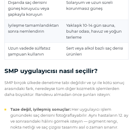
Dışarıda saç derisini
Solaryum ve uzun süreli
güneş koruyucu veya
korunmasız güneş
şapkayla koruyun
İyileşme tamamlandıktan
Yaklaşık 10-14 gün sauna,
sonra nemlendirin
buhar odası, havuz ve yoğun
terleme
Uzun vadede sülfatsız
Sert veya alkol bazlı saç derisi
şampuan kullanın
ürünleri
SMP uygulayıcısı nasıl seçilir?
SMP birçok ülkede denetime tabi değildir ve iyi ile kötü sonuç
arasındaki fark, neredeyse tüm diğer kozmetik işlemlerden
daha büyüktür. Randevu almadan önce şunları isteyin:
Taze değil, iyileşmiş sonuçlar:
Her uygulayıcı işlem
günündeki saç derisini fotoğraflayabilir. Aynı hastaların 12. ay
ve sonrasındaki hâlini görmek isteyin — pigment rengi,
nokta netliği ve saç çizgisi tasarımı asıl o zaman sınanır.