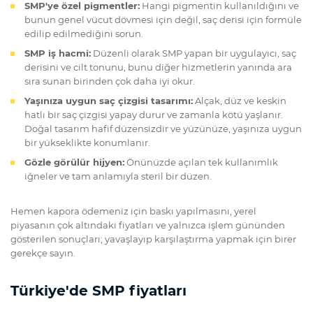
SMP'ye özel pigmentler:
Hangi pigmentin kullanıldığını ve
bunun genel vücut dövmesi için değil, saç derisi için formüle
edilip edilmediğini sorun.
SMP iş hacmi:
Düzenli olarak SMP yapan bir uygulayıcı, saç
derisini ve cilt tonunu, bunu diğer hizmetlerin yanında ara
sıra sunan birinden çok daha iyi okur.
Yaşınıza uygun saç çizgisi tasarımı:
Alçak, düz ve keskin
hatlı bir saç çizgisi yapay durur ve zamanla kötü yaşlanır.
Doğal tasarım hafif düzensizdir ve yüzünüze, yaşınıza uygun
bir yükseklikte konumlanır.
Gözle görülür hijyen:
Önünüzde açılan tek kullanımlık
iğneler ve tam anlamıyla steril bir düzen.
Hemen kapora ödemeniz için baskı yapılmasını, yerel
piyasanın çok altındaki fiyatları ve yalnızca işlem gününden
gösterilen sonuçları; yavaşlayıp karşılaştırma yapmak için birer
gerekçe sayın.
Türkiye'de SMP fiyatları