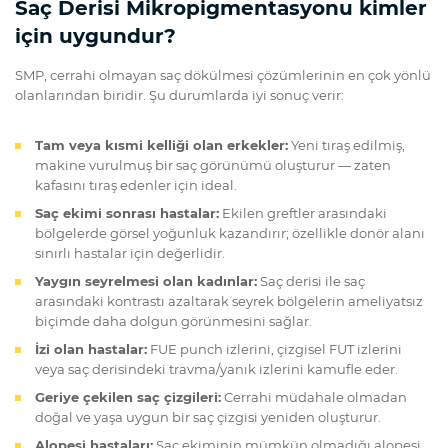
Saç Derisi Mikropigmentasyonu kimler
için uygundur?
SMP, cerrahi olmayan saç dökülmesi çözümlerinin en çok yönlü
olanlarından biridir. Şu durumlarda iyi sonuç verir:
Tam veya kısmi kelliği olan erkekler:
Yeni tıraş edilmiş,
makine vurulmuş bir saç görünümü oluşturur — zaten
kafasını tıraş edenler için ideal.
Saç ekimi sonrası hastalar:
Ekilen greftler arasındaki
bölgelerde görsel yoğunluk kazandırır; özellikle donör alanı
sınırlı hastalar için değerlidir.
Yaygın seyrelmesi olan kadınlar:
Saç derisi ile saç
arasındaki kontrastı azaltarak seyrek bölgelerin ameliyatsız
biçimde daha dolgun görünmesini sağlar.
İzi olan hastalar:
FUE punch izlerini, çizgisel FUT izlerini
veya saç derisindeki travma/yanık izlerini kamufle eder.
Geriye çekilen saç çizgileri:
Cerrahi müdahale olmadan
doğal ve yaşa uygun bir saç çizgisi yeniden oluşturur.
Alopesi hastaları:
Saç ekiminin mümkün olmadığı alopesi