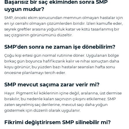
Başarısız bir saç ekiminden sonra SMP
uygun mudur?
SMP, önceki ekim sonucundan memnun olmayan hastalar için
en iyi cerrahi olmayan çözümlerden biridir. İzleri kamufle eder,
seyrek greftler arasına yoğunluk katar ve kötü tasarlanmış bir
saç çizgisinin görünümünü düzeltir.
SMP'den sonra ne zaman işe dönebilirim?
Çoğu kişi ertesi gün normal rutinine döner. Uygulanan bölge
birkaç gün boyunca hafif kızarık kalır ve nihai sonuçtan daha
koyu görünür; bu yüzden bazı hastalar seansları hafta sonu
öncesine planlamayı tercih eder.
SMP mevcut saçıma zarar verir mi?
Hayır. Pigment kıl köklerinin içine değil, aralarına, üst dermise
bırakılır; bu nedenle kalan saçınızın çıkışını etkilemez. SMP
zaten seyrelmiş saç derilerine, mevcut saçı daha yoğun
göstermek için düzenli olarak uygulanır.
Fikrimi değiştirirsem SMP silinebilir mi?