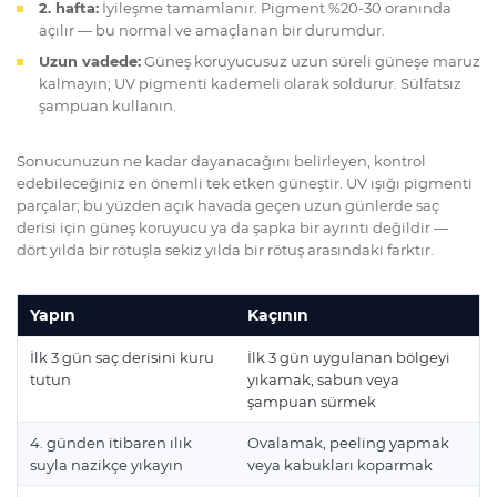
2. hafta:
İyileşme tamamlanır. Pigment %20-30 oranında
açılır — bu normal ve amaçlanan bir durumdur.
Uzun vadede:
Güneş koruyucusuz uzun süreli güneşe maruz
kalmayın; UV pigmenti kademeli olarak soldurur. Sülfatsız
şampuan kullanın.
Sonucunuzun ne kadar dayanacağını belirleyen, kontrol
edebileceğiniz en önemli tek etken güneştir. UV ışığı pigmenti
parçalar; bu yüzden açık havada geçen uzun günlerde saç
derisi için güneş koruyucu ya da şapka bir ayrıntı değildir —
dört yılda bir rötuşla sekiz yılda bir rötuş arasındaki farktır.
Yapın
Kaçının
İlk 3 gün saç derisini kuru
İlk 3 gün uygulanan bölgeyi
tutun
yıkamak, sabun veya
şampuan sürmek
4. günden itibaren ılık
Ovalamak, peeling yapmak
suyla nazikçe yıkayın
veya kabukları koparmak