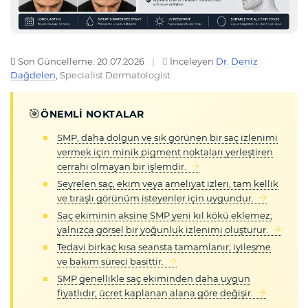
Son Güncelleme: 20.07.2026
|
İnceleyen
Dr. Deniz
Dağdelen
,
Specialist Dermatologist
🎯
ÖNEMLI NOKTALAR
SMP, daha dolgun ve sık görünen bir saç izlenimi
vermek için minik pigment noktaları yerleştiren
cerrahi olmayan bir işlemdir.
Seyrelen saç, ekim veya ameliyat izleri, tam kellik
ve tıraşlı görünüm isteyenler için uygundur.
Saç ekiminin aksine SMP yeni kıl kökü eklemez;
yalnızca görsel bir yoğunluk izlenimi oluşturur.
Tedavi birkaç kısa seansta tamamlanır; iyileşme
ve bakım süreci basittir.
SMP genellikle saç ekiminden daha uygun
fiyatlıdır; ücret kaplanan alana göre değişir.