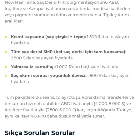
Now Hair Time, Saç Derisi Mikropigmentasyonunu ABD,
İngiltere ve Avrupa fiyatlarının çok altında, medikal kaliteden
veya pigment sınıfından ödün vermeden sunar. Tipik yatırım
aralıkları:
Kısmi kapsama (saç çizgisi + tepe):
1.500 $'dan başlayan
fiyatlarla
Tüm saç derisi SMP (kel saç derisi için tam kapsama):
2.500 $'dan başlayan fiyatlarla
Yalnızca iz kamuflajı:
1.000 $'dan başlayan fiyatlarla
Saç ekimi sonrası yoğunluk ilavesi:
1.800 $'dan başlayan
fiyatlarla
Tüm paketlere 2-3 seans, 12. ay rötuşu, konaklama, transferler ve
tercüman hizmeti dahildir. ABD fiyatlarıyla (4.000-8.000 $) ve
İngiltere fiyatlarıyla (3.500-6.000 £) karşılaştırıldığında Türkiye,
aynı kaliteyi %60-70 daha düşük maliyetle sunar.
Sıkça Sorulan Sorular