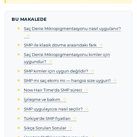
BU MAKALEDE
Saç Derisi Mikropigmentasyonu nasıl uygulanır?
SMP ile klasik dövme arasındaki fark
Saç Derisi Mikropigmentasyonu kimler için
uygundur?
SMP kimler için uygun değildir?
SMP mi saç ekimi mi — hangisi size uygun?
Now Hair Time'da SMP süreci
İyileşme ve bakım
SMP uygulayıcısı nasıl seçilir?
Türkiye'de SMP fiyatları
Sıkça Sorulan Sorular