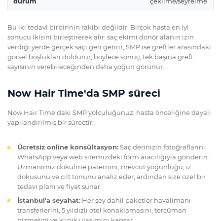
durum
çekilme/seyrelme
Bu iki tedavi birbirinin rakibi değildir. Birçok hasta en iyi
sonucu ikisini birleştirerek alır: saç ekimi donör alanın izin
verdiği yerde gerçek saçı geri getirir, SMP ise greftler arasındaki
görsel boşlukları doldurur; böylece sonuç, tek başına greft
sayısının verebileceğinden daha yoğun görünür.
Now Hair Time'da SMP süreci
Now Hair Time'daki SMP yolculuğunuz, hasta önceliğine dayalı
yapılandırılmış bir süreçtir:
Ücretsiz online konsültasyon:
Saç derinizin fotoğraflarını
WhatsApp veya web sitemizdeki form aracılığıyla gönderin.
Uzmanımız dökülme paternini, mevcut yoğunluğu, iz
dokusunu ve cilt tonunu analiz eder; ardından size özel bir
tedavi planı ve fiyat sunar.
İstanbul'a seyahat:
Her şey dahil paketler havalimanı
transferlerini, 5 yıldızlı otel konaklamasını, tercüman
hizmetini ve klinik ulaşımını kapsar.