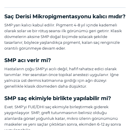
Saç Derisi Mikropigmentasyonu kalıcı mıdır?
SMP yarı kalıcı kabul edilir. Pigment 4-8 yıl içinde kademeli
olarak solar ve bir rötuş seansı ilk görünümü geri getirir. Klasik
dövmelerin aksine SMP doğal biçimde solacak şekilde
tasarlanır; böylece yaşlandıkça pigment, kalan saç renginizle
orantılı görünmeye devam eder.
SMP acı verir mi?
Hastaların çoğu SMP'yi acılı değil, hafif rahatsız edici olarak
tanımlar. Her seanstan önce topikal anestezi uygulanır. İğne
yalnızca üst dermis katmanına girdiği için ağrı düzeyi
genellikle klasik dövmeden daha düşüktür.
SMP saç ekimiyle birlikte yapılabilir mi?
Evet. SMP'yi FUE/DHI saç ekimiyle birleştirmek giderek
yaygınlaşıyor. SMP, greft tutunmasının belirsiz olduğu
alanlarda görsel yoğunluk katar, mikro izlerin görünümünü
maskeler ve yeni saçlar çıktıktan sonra, ekimden 6-12 ay sonra
uygulanabilir.