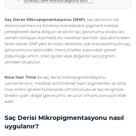
Ücretsiz SMP konsültasyonu alın
Saç Derisi Mikropigmentasyonu (SMP)
, saç derisinin üst
dermis katmanına binlerce mikroskobik pigment noktası
yerleştirerek daha dolgun ve sık bir saç görünümü oluşturan,
cerrahi olmayan kozmetik bir medikal işlemdir. Saç ekiminden
farklı olarak SMP yeni kıl kökü eklemez; çok kısa kesilmiş bir saç
görünümünü taklit eder, mevcut teller arasındaki görsel
yoğunluğu artırır, izleri gizler veya doğal bir saç çizgisini
yeniden oluşturur.
Now Hair Time
'da saç derisi mikropigmentasyonu
uzmanlarımız, medikal sınıf bitkisel bazlı pigmentler ve ultra
ince mikro iğneler kullanarak cilt tonunuza ve saç renginize
birebir uyan, doğal görünümlü ve uzun ömürlü sonuçlar elde
eder.
Saç Derisi Mikropigmentasyonu nasıl
uygulanır?