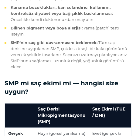
Kanama bozuklukları, kan sulandırıcı kullanımı,
kontrolsüz diyabet veya bağışıklık baskılanması:
Öncelikle kendi doktorunuzdan onay alın.
Bilinen pigment veya boya alerjisi:
Yama (patch) testi
isteyin.
SMP'nin saç gibi davranmasını beklemek:
Tüm saç
derisine uygulanan SMP, çok kısa tıraşlı bir kafa görünümü
verecek şekilde tasarlanır. Saçınızı uzatmayı planlıyorsanız
SMP bunu sağlamaz; uzunluk değil, yoğunluk görüntüsü
ekler.
SMP mi saç ekimi mi — hangisi size
uygun?
Saç Derisi
Saç Ekimi (FUE
Mikropigmentasyonu
/ DHI)
(SMP)
Gerçek
Hayır (görsel yanılsama)
Evet (gerçek kıl