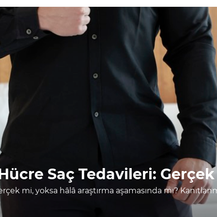
ücre Saç Tedavileri: Gerçek
erçek mi, yoksa hâlâ araştırma aşamasında mı? Kanıtlanm