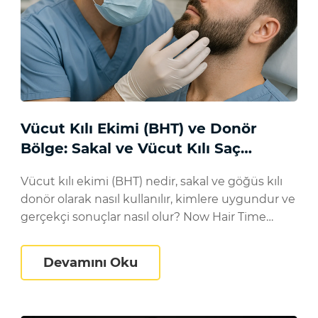
Vücut Kılı Ekimi (BHT) ve Donör
Bölge: Sakal ve Vücut Kılı Saç
Ekiminde Nasıl Kullanılır?
Vücut kılı ekimi (BHT) nedir, sakal ve göğüs kılı
donör olarak nasıl kullanılır, kimlere uygundur ve
gerçekçi sonuçlar nasıl olur? Now Hair Time
anlatıyor.
/ NeoGraft): Nasıl Çalışır, Artıları ve Eksileri
Vücut Kılı Ekimi (BHT) ve D
Devamını Oku