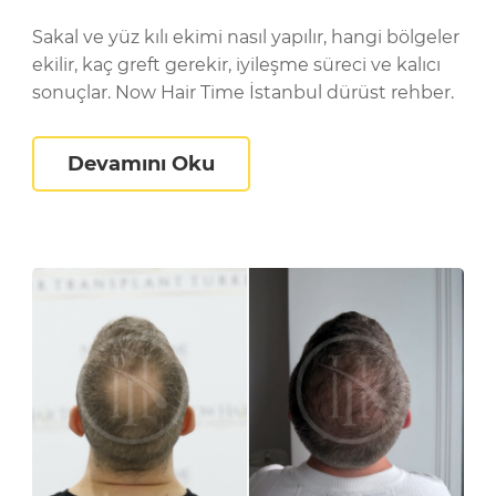
Sakal ve yüz kılı ekimi nasıl yapılır, hangi bölgeler
ekilir, kaç greft gerekir, iyileşme süreci ve kalıcı
sonuçlar. Now Hair Time İstanbul dürüst rehber.
asıl Seçilir? Eksiksiz Kontrol Listesi
Sakal ve Yüz Kılı Ekimi: Eks
Devamını Oku