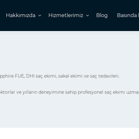
Hakkımızda
Hizmetlerimiz
Blog
Basında 
pphire FUE, DHI saç ekimi, sakal ekimi ve saç tedavileri.
oktorlar ve yılların deneyimine sahip profesyonel saç ekimi uzm