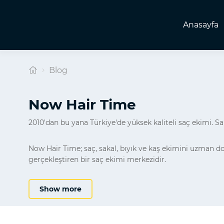
Anasayfa
Blog
Now Hair Time
2010'dan bu yana Türkiye'de yüksek kaliteli saç ekimi. Sa
Now Hair Time; saç, sakal, bıyık ve kaş ekimini uzman d
gerçekleştiren bir saç ekimi merkezidir.
Show more