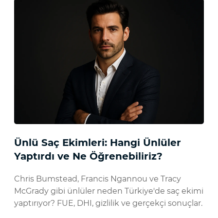
Ünlü Saç Ekimleri: Hangi Ünlüler
Yaptırdı ve Ne Öğrenebiliriz?
Chris Bumstead, Francis Ngannou ve Tracy
McGrady gibi ünlüler neden Türkiye'de saç ekimi
yaptırıyor? FUE, DHI, gizlilik ve gerçekçi sonuçlar.