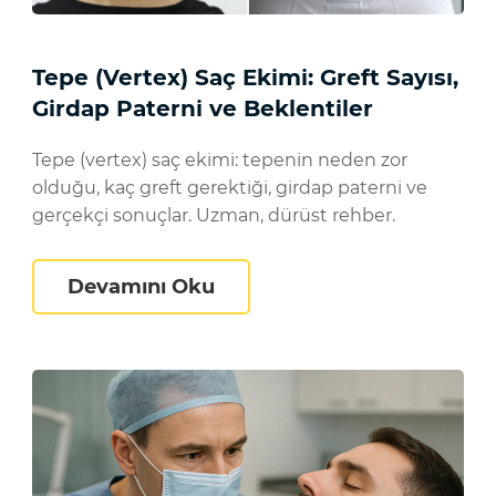
Tepe (Vertex) Saç Ekimi: Greft Sayısı,
Girdap Paterni ve Beklentiler
Tepe (vertex) saç ekimi: tepenin neden zor
olduğu, kaç greft gerektiği, girdap paterni ve
gerçekçi sonuçlar. Uzman, dürüst rehber.
eltme: Revizyonla Onarım Rehberi
Tepe (Vertex) Saç Ekimi: Gre
Devamını Oku