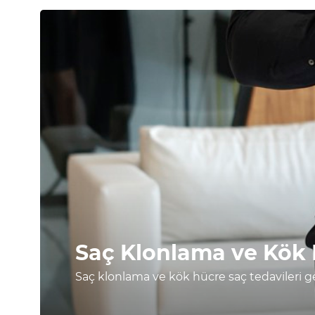
Saç Klonlama ve Kök H
Aşamasında mı?
Saç klonlama ve kök hücre saç tedavileri g
karşılaştırma.