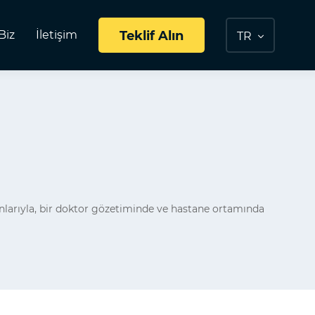
Biz
İletişim
Teklif Alın
TR
anlarıyla, bir doktor gözetiminde ve hastane ortamında