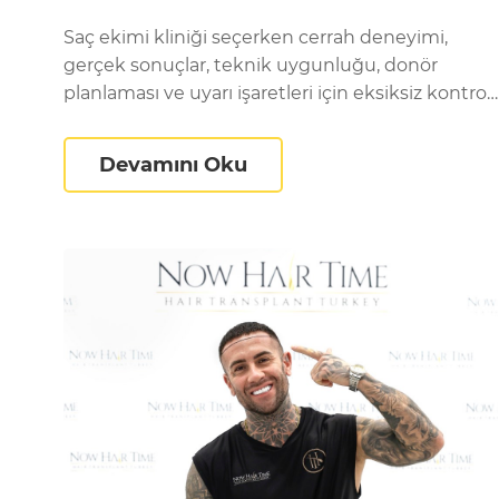
Saç ekimi kliniği seçerken cerrah deneyimi,
gerçek sonuçlar, teknik uygunluğu, donör
planlaması ve uyarı işaretleri için eksiksiz kontrol
listesi.
En İyi Saç Ekimi Kliniği N
Devamını Oku