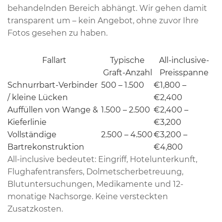
behandelnden Bereich abhängt. Wir gehen damit
transparent um – kein Angebot, ohne zuvor Ihre
Fotos gesehen zu haben.
Fallart
Typische
All-inclusive-
Graft-Anzahl
Preisspanne
Schnurrbart-Verbinder
500 – 1.500
€1,800 –
/ kleine Lücken
€2,400
Auffüllen von Wange &
1.500 – 2.500
€2,400 –
Kieferlinie
€3,200
Vollständige
2.500 – 4.500
€3,200 –
Bartrekonstruktion
€4,800
All-inclusive bedeutet: Eingriff, Hotelunterkunft,
Flughafentransfers, Dolmetscherbetreuung,
Blutuntersuchungen, Medikamente und 12-
monatige Nachsorge. Keine versteckten
Zusatzkosten.