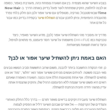
בצבע השיער שהוא מצמיח. בין אם השערה צומחת כהה, מעורבת באפור, כסופה
או לבנה לחלוטין, הזקיק שמתחת לעור פועל בדיוק באותה הדרך. ב‑
Now Hair
Time
שבאיסטנבול, טורקיה, מטופלים עם שיער אפור ולבן הם חלק בלתי נפרד
מהעבודה היומיומית, וניתן לתכנן עבורם
השתלת שיער
בקפידה בדיוק כמו עבור
כל אדם אחר.
מדריך זה מסביר מהי השתלת שיער אפור (לבן), מדוע השיער מאפיר, כיצד
טכניקות כמו FUE ו‑DHI מיושמות על שיער חסר פיגמנט, מי מתאים לטיפול,
וכיצד נראות תוצאות מציאותיות.
האם באמת ניתן להשתיל שיער אפור או לבן?
כן. זוהי הנקודה החשובה ביותר להבנה, משום שרוב החששות סביב הנושא נובעים
מאי‑הבנה פשוטה. לעיתים אנשים מניחים ששיער אפור הוא "חלש", "מת" או אינו
מתאים להשתלה. אף אחת מהטענות הללו אינה נכונה. השערה האפורה שאתם
רואים היא פשוט שיער שצמח ללא הפיגמנט הרגיל שלו, והזקיק שהצמיח אותה
עדיין מהווה יחידה חיונית הניתנת להשתלה.
השתלת שיער מעבירה זקיקים בריאים מאזור תורם — בדרך כלל החלק האחורי
והצדדים של הקרקפת — אל אזורים שבהם השיער דליל או הפסיק לצמוח.
הצלחת ההעברה הזו תלויה בבריאות הזקיק, בצפיפות האזור התורם ובטכניקה