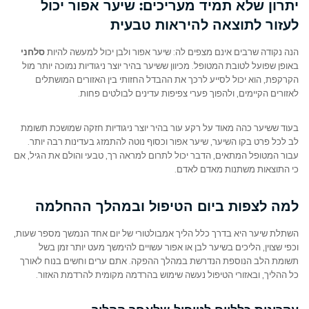
יתרון שלא תמיד מעריכים: שיער אפור יכול
לעזור לתוצאה להיראות טבעית
הנה נקודה שרבים אינם מצפים לה: שיער אפור ולבן יכול למעשה להיות
סלחני
באופן שפועל לטובת המטופל. מכיוון ששיער בהיר יוצר ניגודיות נמוכה יותר מול
הקרקפת, הוא יכול לסייע לרכך את ההבדל החזותי בין האזורים המושתלים
לאזורים הקיימים, ולהפוך פערי צפיפות עדינים לבולטים פחות.
בעוד ששיער כהה מאוד על רקע עור בהיר יוצר ניגודיות חזקה שמושכת תשומת
לב לכל פרט בקו השיער, שיער אפור וכסוף נוטה להתמזג בעדינות רבה יותר.
עבור המטופל המתאים, הדבר יכול לתרום למראה רך, טבעי והולם את הגיל, אם
כי התוצאות משתנות מאדם לאדם.
למה לצפות ביום הטיפול ובמהלך ההחלמה
השתלת שיער היא בדרך כלל הליך אמבולטורי של יום אחד הנמשך מספר שעות,
וכפי שצוין, הליכים בשיער לבן או אפור עשויים להימשך מעט יותר זמן בשל
תשומת הלב הנוספת הנדרשת במהלך ההפקה. אתם ערים וחשים בנוח לאורך
כל ההליך, ובאזורי הטיפול נעשה שימוש בהרדמה מקומית להרדמת האזור.