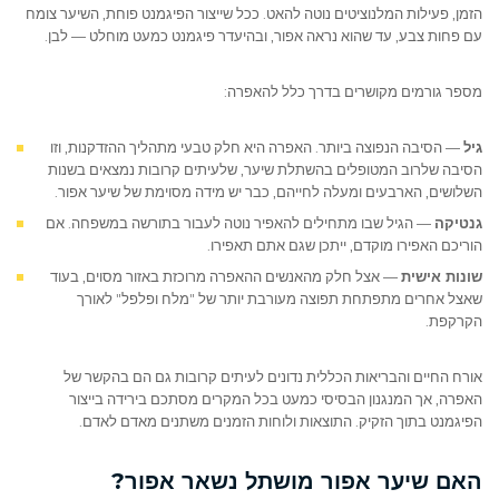
הזמן, פעילות המלנוציטים נוטה להאט. ככל שייצור הפיגמנט פוחת, השיער צומח
עם פחות צבע, עד שהוא נראה אפור, ובהיעדר פיגמנט כמעט מוחלט — לבן.
מספר גורמים מקושרים בדרך כלל להאפרה:
גיל
— הסיבה הנפוצה ביותר. האפרה היא חלק טבעי מתהליך ההזדקנות, וזו
הסיבה שלרוב המטופלים בהשתלת שיער, שלעיתים קרובות נמצאים בשנות
השלושים, הארבעים ומעלה לחייהם, כבר יש מידה מסוימת של שיער אפור.
גנטיקה
— הגיל שבו מתחילים להאפיר נוטה לעבור בתורשה במשפחה. אם
הוריכם האפירו מוקדם, ייתכן שגם אתם תאפירו.
שונות אישית
— אצל חלק מהאנשים ההאפרה מרוכזת באזור מסוים, בעוד
שאצל אחרים מתפתחת תפוצה מעורבת יותר של "מלח ופלפל" לאורך
הקרקפת.
אורח החיים והבריאות הכללית נדונים לעיתים קרובות גם הם בהקשר של
האפרה, אך המנגנון הבסיסי כמעט בכל המקרים מסתכם בירידה בייצור
הפיגמנט בתוך הזקיק. התוצאות ולוחות הזמנים משתנים מאדם לאדם.
האם שיער אפור מושתל נשאר אפור?