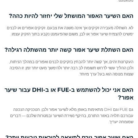
האם השיער האפור המושתל שלי יחזור להיות כהה?
לא. השתלה מעבירה זקיקים אך אינה משנה את צבעם. זקיקים אפורים או לבנים
ימשיכו להצמיח שיער אפור או לבן, משום שהפיגמנט נקבע בתוך הזקיק עצמו.
האם השתלת שיער אפור קשה יותר מהשתלה רגילה?
העקרונות זהים, אך קשה יותר להבחין בזקיקים לבנים ואפורים במהלך הניתוח,
ולכן ההליך עשוי לדרוש תשומת לב רבה יותר ולהימשך מעט יותר זמן. זו הסיבה
שצוות מנוסה הוא בעל ערך מיוחד.
האם אני יכול להשתמש ב‑FUE או ב‑DHI עבור שיער
אפור?
גם FUE וגם DHI מתאימות באופן מלא לשיער אפור ולבן. הטכניקה הנכונה
עבורכם תלויה באזור התורם, בהיקף נשירת השיער ובמטרות שלכם — דברים
שמומחה יעריך.
האם שיער אפור גורם לתוצאה להיראות טבעית יותר?