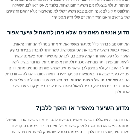
הניתוחית, ולא בשאלה אם השיער חום, שחור, בלונדיני, אפור או לבן. השאלה
הרלוונטית לעולם אינה "האם צבע השיער שלי לא מתאים?" אלא "האם הזקיקים
שלי בריאים והאם האזור התורם שלי חזק מספיק?"
מדוע אנשים מאמינים שלא ניתן להשתיל שיער אפור
המיתוס נובע בדרך כלל מאתגר מעשי ואמיתי אחד במהלך הניתוח:
נראות
.
כאשר גבעול השערה איבד את הפיגמנט שלו, קשה יותר להבחין בבירור בזקיק
הזעיר על רקע העור והרקמה שסביבו, ולכן הפקת שיער חסר פיגמנט עשויה
להיות תובענית יותר מבחינה טכנית ולקחת מעט יותר זמן. מדובר בשיקול של
תהליך העבודה, ולא בסימן לכך שהשיער אינו שמיש. צוותים מנוסים מתמודדים
עם זה כעניין שבשגרה באמצעות טכניקה זהירה, תאורה טובה והגדלה — וזו בדיוק
הסיבה ש
מיומנותו של הצוות הרפואי כה חשובה
עבור מטופלים בעלי שיער
אפור. בבחירת מרפאה, סביר לשאול האם הצוות עובד באופן קבוע עם שיער
אפור ולבן.
מדוע השיער מאפיר או הופך ללבן?
הבנת הסיבה שבגללה השיער מאפיר מסייעת להסביר מדוע שיער אפור מושתל
מתנהג כפי שהוא מתנהג. כל זקיק שיער מכיל תאים מייצרי פיגמנט הנקראים
מלנוציטים, שמייצרים מלנין — הפיגמנט הטבעי שמעניק לשיער את צבעו. עם