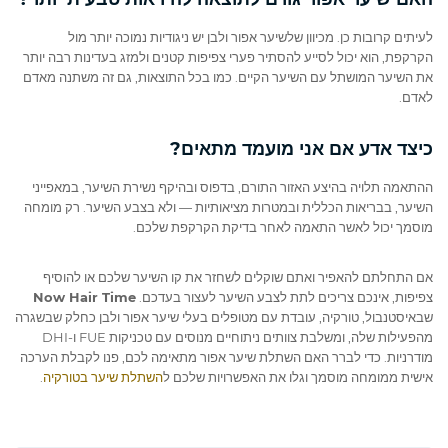
לעיתים קרובות כן. מכיוון שלשיער אפור ולבן יש ניגודיות נמוכה יותר מול
הקרקפת, הוא יכול לסייע להסתיר פערי צפיפות קטנים ולמזג בעדינות רבה יותר
את השיער המושתל עם השיער הקיים. כמו בכל התוצאות, גם זה משתנה מאדם
לאדם.
כיצד אדע אם אני מועמד מתאים?
ההתאמה תלויה בהיצע האזור התורם, בדפוס ובהיקף נשירת השיער, במאפייני
השיער, בבריאות הכללית ובמטרות מציאותיות — ולא בצבע השיער. רק מומחה
מוסמך יכול לאשר התאמה לאחר בדיקת הקרקפת שלכם.
אם התחלתם להאפיר ואתם שוקלים לשחזר את קו השיער שלכם או להוסיף
צפיפות, אינכם צריכים לתת לצבע השיער לעצור בעדכם.
Now Hair Time
שבאיסטנבול, טורקיה, עובדת עם מטופלים בעלי שיער אפור ולבן כחלק שבשגרה
מהפעילות שלה, ומשלבת צוותים ניתוחיים מנוסים עם טכניקות FUE ו‑DHI
מודרניות. כדי לברר האם השתלת שיער אפור מתאימה לכם, פנו לקבלת הערכה
אישית ממומחה מוסמך וגלו את האפשרויות שלכם ל
השתלת שיער בטורקיה
.