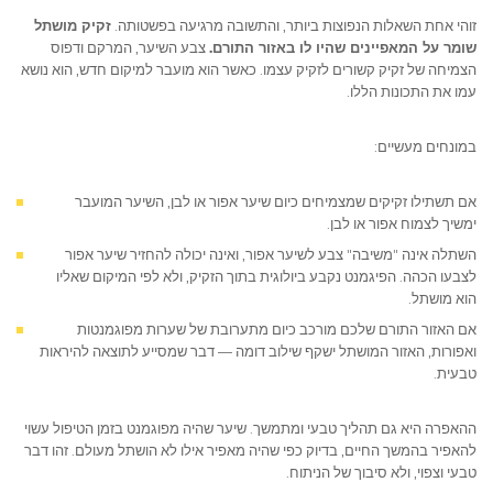
זוהי אחת השאלות הנפוצות ביותר, והתשובה מרגיעה בפשטותה.
זקיק מושתל
שומר על המאפיינים שהיו לו באזור התורם.
צבע השיער, המרקם ודפוס
הצמיחה של זקיק קשורים לזקיק עצמו. כאשר הוא מועבר למיקום חדש, הוא נושא
עמו את התכונות הללו.
במונחים מעשיים:
אם תשתילו זקיקים שמצמיחים כיום שיער אפור או לבן, השיער המועבר
ימשיך לצמוח אפור או לבן.
השתלה אינה "משיבה" צבע לשיער אפור, ואינה יכולה להחזיר שיער אפור
לצבעו הכהה. הפיגמנט נקבע ביולוגית בתוך הזקיק, ולא לפי המיקום שאליו
הוא מושתל.
אם האזור התורם שלכם מורכב כיום מתערובת של שערות מפוגמנטות
ואפורות, האזור המושתל ישקף שילוב דומה — דבר שמסייע לתוצאה להיראות
טבעית.
ההאפרה היא גם תהליך טבעי ומתמשך. שיער שהיה מפוגמנט בזמן הטיפול עשוי
להאפיר בהמשך החיים, בדיוק כפי שהיה מאפיר אילו לא הושתל מעולם. זהו דבר
טבעי וצפוי, ולא סיבוך של הניתוח.