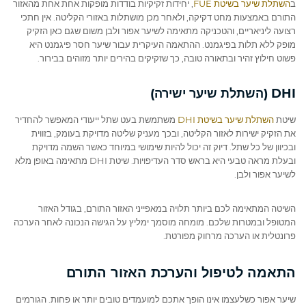
ב
השתלת שיער בשיטת FUE
, יחידות זקיקיות בודדות מופקות אחת אחת מהאזור
התורם באמצעות מחט דקיקה, ולאחר מכן מושתלות באזורי הקליטה. אין חתכי
רצועה ליניאריים, והטכניקה מתאימה לשיער אפור ולבן משום שגם כאן הזקיק
מופק ללא תלות בפיגמנט. ההתאמה העיקרית עבור שיער חסר פיגמנט היא
פשוט חילוץ זהיר ובתאורה טובה, כך שזקיקים בהירים יותר מזוהים בבירור.
שיטת
השתלת שיער בשיטת DHI
משתמשת בעט שתל ייעודי המאפשר להחדיר
את הזקיק ישירות לאזור הקליטה, ובכך מעניק שליטה מדויקת בעומק, בזווית
ובכיוון של כל שתל. דיוק זה יכול להיות שימושי במיוחד כאשר השמה מדויקת
ובעלת מראה טבעי היא בראש סדר העדיפויות. שיטת DHI מתאימה באופן מלא
לשיער אפור ולבן.
השיטה המתאימה לכם ביותר תלויה במאפייני האזור התורם, בגודל האזור
המטופל ובמטרות שלכם. מומחה מוסמך ימליץ על הגישה הנכונה לאחר הערכה
פרונטלית או הערכה מרחוק מפורטת.
התאמה לטיפול והערכת האזור התורם
שיער אפור כשלעצמו אינו הופך אתכם למועמדים טובים יותר או פחות. הגורמים