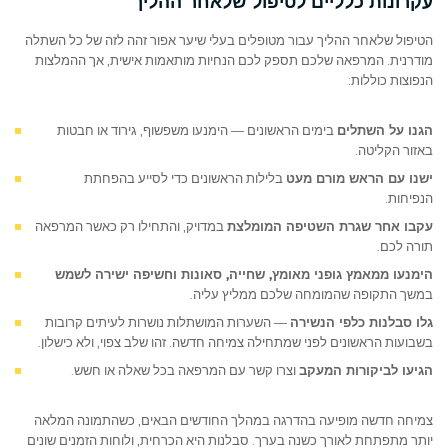
עקרונות כלליים לטיפול שלאחר ההליך
הטיפול שלאחר ההליך עבור מטופלים בעלי שיער אפור זהה לזה של כל השתלה
מודרנית. המרפאה שלכם תספק לכם הנחיות מותאמות אישית, אך ההמלצות
הנפוצות כוללות:
הגנו על השתלים
בימים הראשונים — הימנעו משפשוף, גירוד או חבטות
באזור הקליטה.
ישנו עם הראש מורם מעט
בלילות הראשונים כדי לסייע בהפחתת
הנפיחות.
עקבו אחר שגרת השטיפה המומלצת
במדויק, והתחילו רק כאשר המרפאה
תורה לכם.
הימנעו ממאמץ גופני מאומץ, שחייה, סאונות וחשיפה ישירה לשמש
במשך התקופה שהמומחה שלכם ממליץ עליה.
גלו סבלנות כלפי הנשירה
— השערות המושתלות נושרות לעיתים קרובות
בשבועות הראשונים לפני שמתחילה צמיחה חדשה. זהו שלב צפוי, ולא כישלון.
הגיעו לביקורות המעקב
וצרו קשר עם המרפאה בכל שאלה או חשש.
צמיחה חדשה מופיעה בהדרגה במהלך החודשים הבאים, כשהתמונה המלאה
יותר מתפתחת לאורך כשנה בערך. סבלנות היא הכרחית, ולוחות הזמנים שונים