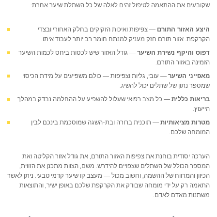
שקובעים את ההתאמה לטיפול זהים לאלה של כל השתלת שיער אחרת:
היצע האזור התורם
— צפיפות ואיכות הזקיקים בחלק האחורי ובצדי
הקרקפת. אזור תורם חזק מעניק למנתח חומר רב יותר לעבוד איתו.
דפוס והיקף נשירת השיער
— גודל האזור שיש לכסות ביחס לכמות השיער
הזמינה באזור התורם.
מאפייני השיער
— עובי, גליות וצפיפות — כולם משפיעים על מידת הכיסוי
שמספר נתון של שתלים יכול להשיג.
בריאות כללית
— כל מצב רפואי שעלול להשפיע על ההחלמה נבדק במהלך
הייעוץ.
מטרות מציאותיות
— תוכנית ברורה ובת‑השגה שמוסכמת בינכם לבין
המומחה שלכם.
הערכה יסודית בוחנת את צפיפות האזור התורם, את גודל אזור הקליטה ואת
המספר הכולל של השתלים שצפויים להידרש. משם, הצוות מתכנן את הזווית,
הכיוון והמרווח של ההשמה, וחשוב מכול — מעצב קו שיער קדמי טבעי. ניתן לאשר
התאמה רק על ידי מומחה שבודק את הקרקפת שלכם באופן ישיר, והתוצאות
משתנות מאדם לאדם.