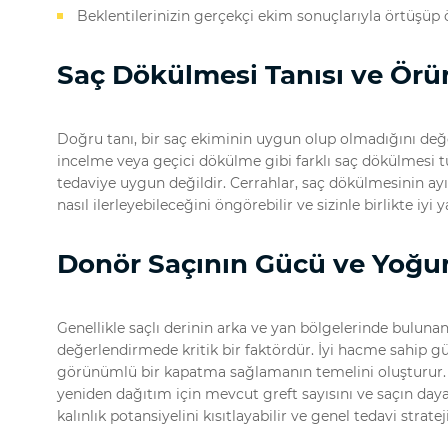
Beklentilerinizin gerçekçi ekim sonuçlarıyla örtüşüp
Saç Dökülmesi Tanısı ve Örü
Doğru tanı, bir saç ekiminin uygun olup olmadığını değe
incelme veya geçici dökülme gibi farklı saç dökülmesi tür
tedaviye uygun değildir. Cerrahlar, saç dökülmesinin ay
nasıl ilerleyebileceğini öngörebilir ve sizinle birlikte iyi 
Donör Saçının Gücü ve Yoğu
Genellikle saçlı derinin arka ve yan bölgelerinde bulunan
değerlendirmede kritik bir faktördür. İyi hacme sahip güç
görünümlü bir kapatma sağlamanın temelini oluşturur. C
yeniden dağıtım için mevcut greft sayısını ve saçın dayanı
kalınlık potansiyelini kısıtlayabilir ve genel tedavi strateji