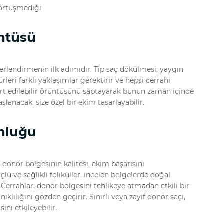
 örtüşmediği
ntüsü
rlendirmenin ilk adımıdır. Tip saç dökülmesi, yaygın
leri farklı yaklaşımlar gerektirir ve hepsi cerrahi
ırt edilebilir örüntüsünü saptayarak bunun zaman içinde
yaşlanacak, size özel bir ekim tasarlayabilir.
nluğu
 donör bölgesinin kalitesi, ekim başarısını
lü ve sağlıklı foliküller, incelen bölgelerde doğal
errahlar, donör bölgesini tehlikeye atmadan etkili bir
klılığını gözden geçirir. Sınırlı veya zayıf donör saçı,
sini etkileyebilir.