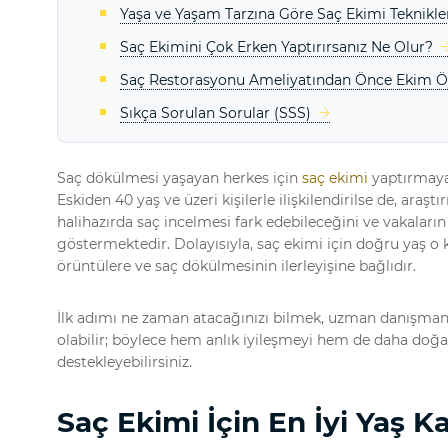
Yaşa ve Yaşam Tarzına Göre Saç Ekimi Teknikle
Saç Ekimini Çok Erken Yaptırırsanız Ne Olur?
Saç Restorasyonu Ameliyatından Önce Ekim Önc
Sıkça Sorulan Sorular (SSS)
Saç dökülmesi yaşayan herkes için
saç ekimi
yaptırmaya 
Eskiden 40 yaş ve üzeri kişilerle ilişkilendirilse de, araş
halihazırda saç incelmesi fark edebileceğini ve vakaların 
göstermektedir. Dolayısıyla, saç ekimi için doğru yaş o k
örüntülere ve saç dökülmesinin ilerleyişine bağlıdır.
İlk adımı ne zaman atacağınızı bilmek, uzman danışmanın
olabilir; böylece hem anlık iyileşmeyi hem de daha doğal
destekleyebilirsiniz.
Saç Ekimi İçin En İyi Yaş Ka