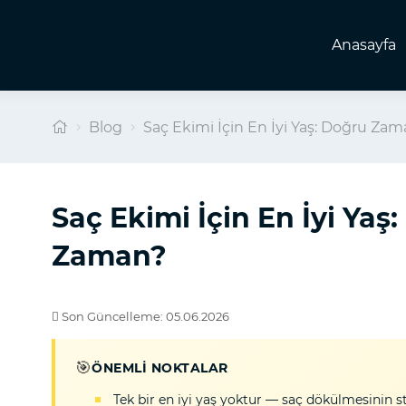
Anasayfa
Blog
Saç Ekimi İçin En İyi Yaş: Doğru Z
Saç Ekimi İçin En İyi Ya
Zaman?
Son Güncelleme: 05.06.2026
🎯
ÖNEMLI NOKTALAR
Tek bir en iyi yaş yoktur — saç dökülmesinin st