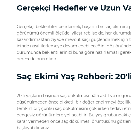
Gerçekçi Hedefler ve Uzun V
Gerçekçi beklentiler belirlemek, başarılı bir saç ekimin
görünümü önemli ölçüde iyileştirebilse de, her durumd
kazandırmaktan ziyade mevcut saçı güçlendirmek için t
içinde nasıl ilerlemeye devam edebileceğini göz önün
durumunda beklentilerinizi buna göre hazırlaması gerekt
derecede önemlidir.
Saç Ekimi Yaş Rehberi: 20'li
20'li yaşların başında saç dökülmesi hâlâ aktif ve öngörü
düşünülmeden önce dikkatli bir değerlendirmeyi özellikl
temkinlidir; çünkü saç dökülmesini çok erken tedavi e
dengesiz görünümlere yol açabilir. Bu yaş grubundaki ç
karar vermeden önce saç dökülmesi örüntüsünü gözlemley
başlayabilirsiniz.