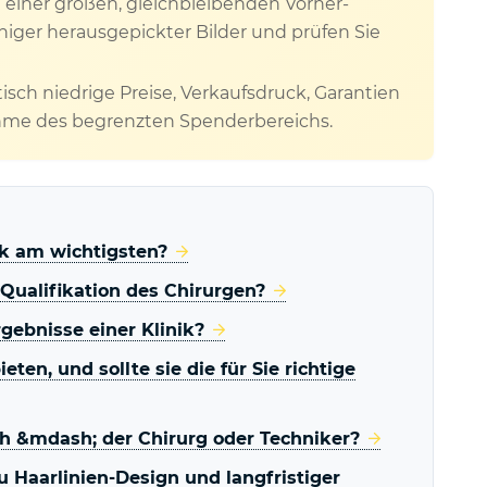
 einer großen, gleichbleibenden Vorher-
eniger herausgepickter Bilder und prüfen Sie
isch niedrige Preise, Verkaufsdruck, Garantien
ahme des begrenzten Spenderbereichs.
ik am wichtigsten?
Qualifikation des Chirurgen?
rgebnisse einer Klinik?
ten, und sollte sie die für Sie richtige
rch &mdash; der Chirurg oder Techniker?
zu Haarlinien-Design und langfristiger