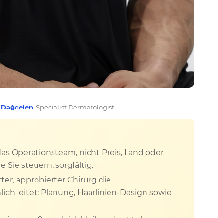
z Dağdelen
,
Specialist Dermatologist
 das Operationsteam, nicht Preis, Land oder
 Sie steuern, sorgfältig.
rter, approbierter Chirurg die
ch leitet: Planung, Haarlinien-Design sowie