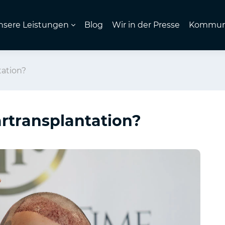
nsere Leistungen
Blog
Wir in der Presse
Kommuni
tation?
rtransplantation?