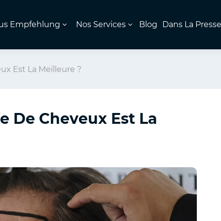
us Empfehlung
Nos Services
Blog
Dans La Press
x Est La Meilleure ?
e De Cheveux Est La