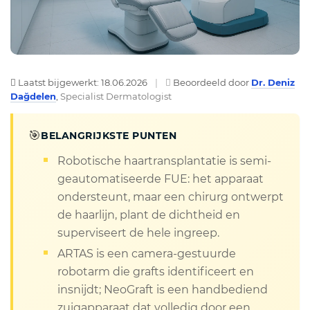
Laatst bijgewerkt: 18.06.2026
|
Beoordeeld door
Dr. Deniz
Dağdelen
,
Specialist Dermatologist
🎯
BELANGRIJKSTE PUNTEN
Robotische haartransplantatie is semi-
geautomatiseerde FUE: het apparaat
ondersteunt, maar een chirurg ontwerpt
de haarlijn, plant de dichtheid en
superviseert de hele ingreep.
ARTAS is een camera-gestuurde
robotarm die grafts identificeert en
insnijdt; NeoGraft is een handbediend
zuigapparaat dat volledig door een