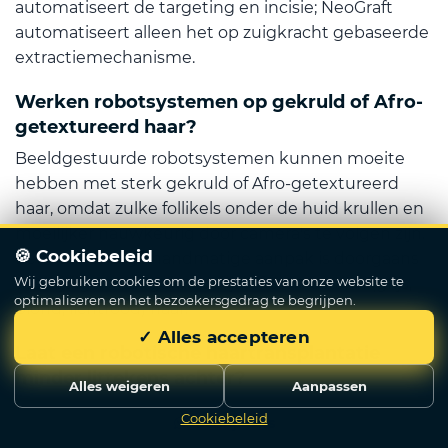
automatiseert de targeting en incisie; NeoGraft
automatiseert alleen het op zuigkracht gebaseerde
extractiemechanisme.
Werken robotsystemen op gekruld of Afro-
getextureerd haar?
Beeldgestuurde robotsystemen kunnen moeite
hebben met sterk gekruld of Afro-getextureerd
haar, omdat zulke follikels onder de huid krullen en
moeilijker nauwkeurig door camera's te volgen zijn.
🍪 Cookiebeleid
Een vakkundige handmatige aanpak is doorgaans
Wij gebruiken cookies om de prestaties van onze website te
veelzijdiger voor gekruld, fijn of contrastarm (grijs,
optimaliseren en het bezoekersgedrag te begrijpen.
blond, lichtrood) haar.
✓ Alles accepteren
Laat een robotische haartransplantatie
minder littekens achter?
Alles weigeren
Aanpassen
Alle FUE-gebaseerde methoden - robotisch,
Cookiebeleid
Schrijf Ons
gemotoriseerd of handmatig - extraheren