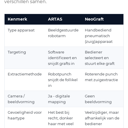
verschillen samen.
Kenmerk
ARTAS
NeoGraft
Type apparaat
Beeldgestuurde
Handbediend
robotarm
pneumatisch
(zuig)apparaat
Targeting
Software
Bediener
identificeert en
selecteert en
snijdt grafts in
stuurt elke graft
Extractiemethode
Robotpunch
Roterende punch
snijdt de follikel
met zuigextractie
in
Camera /
Ja - digitale
Geen
beeldvorming
mapping
beeldvorming
Gevoeligheid voor
Het best bij
Veelzijdiger, maar
haartype
recht, donker
afhankelijk van de
haar met veel
bediener