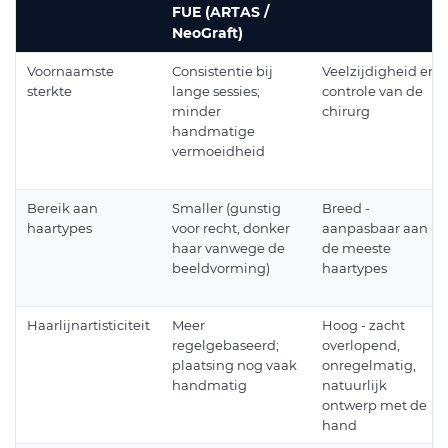
FUE (ARTAS /
NeoGraft)
Voornaamste
Consistentie bij
Veelzijdigheid en
sterkte
lange sessies;
controle van de
minder
chirurg
handmatige
vermoeidheid
Bereik aan
Smaller (gunstig
Breed -
haartypes
voor recht, donker
aanpasbaar aan
haar vanwege de
de meeste
beeldvorming)
haartypes
Haarlijnartisticiteit
Meer
Hoog - zacht
regelgebaseerd;
overlopend,
plaatsing nog vaak
onregelmatig,
handmatig
natuurlijk
ontwerp met de
hand