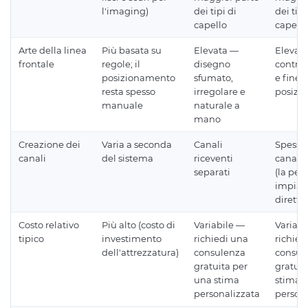
l'imaging)
dei tipi di
dei tipi
capello
capello
Arte della linea
Più basata su
Elevata —
Elevat
frontale
regole; il
disegno
control
posizionamento
sfumato,
e fine 
resta spesso
irregolare e
posizi
manuale
naturale a
mano
Creazione dei
Varia a seconda
Canali
Spesso
canali
del sistema
riceventi
canale
separati
(la pe
impian
dirett
Costo relativo
Più alto (costo di
Variabile —
Variabi
tipico
investimento
richiedi una
richied
dell'attrezzatura)
consulenza
consul
gratuita per
gratuit
una stima
stima
personalizzata
persona