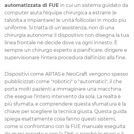
automatizzata di FUE
in cui un sistema guidato da
computer aiuta l'équipe chirurgica a estrarre (e
talvolta a impiantare) le unità follicolari in modo più
uniforme. Si tratta di un'assistenza, non di una
chirurgia autonoma: il dispositivo non disegna la tua
linea frontale né decide dove va ogni innesto. È
sempre un chirurgo esperto a pianificare, dirigere e
supervisionare l'intera procedura dall'inizio alla fine.
Dispositivi come ARTAS e NeoGraft vengono spesso
pubblicizzati come "robotici" o "automatici", il che
porta molti pazienti a immaginare una macchina
che esegue l'intero intervento da sola. La realtà è
più sfumata, e comprendere questa sfumatura è la
chiave per scegliere la tecnica giusta. Questa guida
spiega esattamente cosa fanno questi sistemi,
come si confrontano con la FUE manuale eseguita
da mani esperte e con la DHI, e perché le mani e il