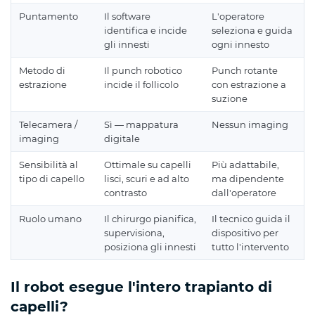
Puntamento
Il software
L'operatore
identifica e incide
seleziona e guida
gli innesti
ogni innesto
Metodo di
Il punch robotico
Punch rotante
estrazione
incide il follicolo
con estrazione a
suzione
Telecamera /
Sì — mappatura
Nessun imaging
imaging
digitale
Sensibilità al
Ottimale su capelli
Più adattabile,
tipo di capello
lisci, scuri e ad alto
ma dipendente
contrasto
dall'operatore
Ruolo umano
Il chirurgo pianifica,
Il tecnico guida il
supervisiona,
dispositivo per
posiziona gli innesti
tutto l'intervento
Il robot esegue l'intero trapianto di
capelli?