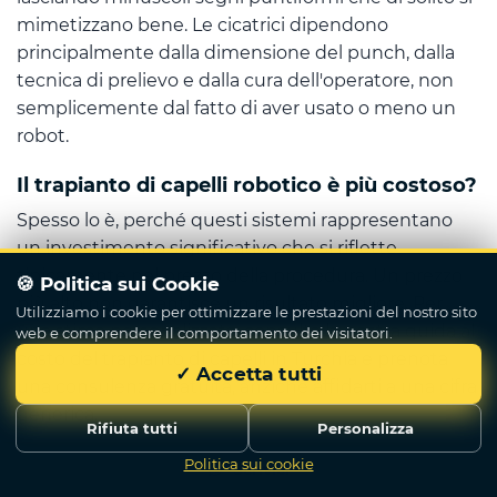
mimetizzano bene. Le cicatrici dipendono
principalmente dalla dimensione del punch, dalla
tecnica di prelievo e dalla cura dell'operatore, non
semplicemente dal fatto di aver usato o meno un
robot.
Il trapianto di capelli robotico è più costoso?
Spesso lo è, perché questi sistemi rappresentano
un investimento significativo che si riflette
tipicamente nel prezzo della procedura. Un prezzo
🍪 Politica sui Cookie
più alto non garantisce un risultato migliore. Per
Utilizziamo i cookie per ottimizzare le prestazioni del nostro sito
una stima personalizzata, consulta la nostra guida al
web e comprendere il comportamento dei visitatori.
costo del trapianto di capelli in Turchia e prenota
✓ Accetta tutti
una consulenza gratuita, anziché affidarti a una cifra
generica.
Rifiuta tutti
Personalizza
Qual è più doloroso, il trapianto di capelli
Politica sui cookie
Scrivici
robotico o quello manuale?