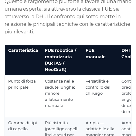
Questo è l'argomento più forte a favore di una mano
umana esperta, sia attraverso la classica FUE sia
attraverso la DHI. Il confronto qui sotto mette in
relazione le principali tecniche con le caratteristiche
più rilevanti.
Caratteristica
FUE robotica /
FUE
DHI (
motorizzata
manuale
Choi)
(ARTAS /
NeoGraft)
Punto di forza
Costanza nelle
Versatilità e
Control
principale
sedute lunghe;
controllo del
preciso
minore
chirurgo
profond
affaticamento
angolo
manuale
direzio
di imp
Gamma di tipi
Più ristretta
Ampia —
Ampia
di capello
(predilige capelli
adattabile alla
adattab
lisci e scuri per
maggior parte
maggio