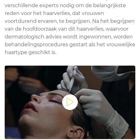
verschillende experts nodig om de belangrijkste
reden voor het haarverlies, dat vrouwen
voortdurend ervaren, te begrijpen. Na het begrijpen
van de hoofdoorzaak van dit haarverlies, waarvoor
dermatologisch advies wordt ingewonnen, worden
behandelingsprocedures gestart als het vrouwelijke
haartype geschikt is.