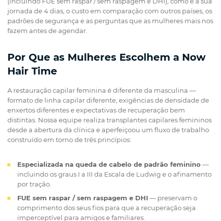
(incluindo FUE sem raspar / sem raspagem e DHI), como é a sua
jornada de 4 dias, o custo em comparação com outros países, os
padrões de segurança e as perguntas que as mulheres mais nos
fazem antes de agendar.
Por Que as Mulheres Escolhem a Now
Hair Time
A restauração capilar feminina é diferente da masculina —
formato de linha capilar diferente, exigências de densidade de
enxertos diferentes e expectativas de recuperação bem
distintas. Nossa equipe realiza transplantes capilares femininos
desde a abertura da clínica e aperfeiçoou um fluxo de trabalho
construído em torno de três princípios:
Especializada na queda de cabelo de padrão feminino
—
incluindo os graus I a III da Escala de Ludwig e o afinamento
por tração.
FUE sem raspar / sem raspagem e DHI
— preservam o
comprimento dos seus fios para que a recuperação seja
imperceptível para amigos e familiares.