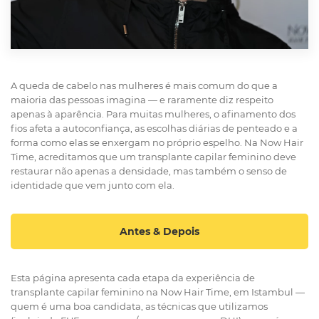
A queda de cabelo nas mulheres é mais comum do que a
maioria das pessoas imagina — e raramente diz respeito
apenas à aparência. Para muitas mulheres, o afinamento dos
fios afeta a autoconfiança, as escolhas diárias de penteado e a
forma como elas se enxergam no próprio espelho. Na Now Hair
Time, acreditamos que um transplante capilar feminino deve
restaurar não apenas a densidade, mas também o senso de
identidade que vem junto com ela.
Antes & Depois
Esta página apresenta cada etapa da experiência de
transplante capilar feminino na Now Hair Time, em Istambul —
quem é uma boa candidata, as técnicas que utilizamos