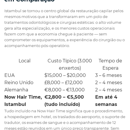
Istambul se tornou o centro global da restauração capilar pelos
mesmos motivos que a transformaram em um polo de
tratamentos odontológicos e cirurgias estéticas: o alto volume
gera alta especialização, e os menores custos operacionais
fazem com que a economia chegue à paciente — sem
comprometer os equipamentos, a experiência do cirurgião ou o
acompanhamento pós-operatório.
Local
Custo Típico (3.000
Tempo de
enxertos)
Espera
EUA
$15,000 – $20,000
3 – 6 meses
Reino Unido
£8,000 – £12,000
2 – 4 meses
Alemanha
€8,000 – €13,000
2 – 4 meses
Now Hair Time,
€2,800 – €5,500
Em até 4
Istambul
(tudo incluído)
semanas
Tudo incluído na Now Hair Time significa que o procedimento,
a hospedagem em hotel, os traslados do aeroporto, o suporte de
tradutor, os exames de sangue e o acompanhamento de 12
meses estão reunidos em um único preço transparente. Sem