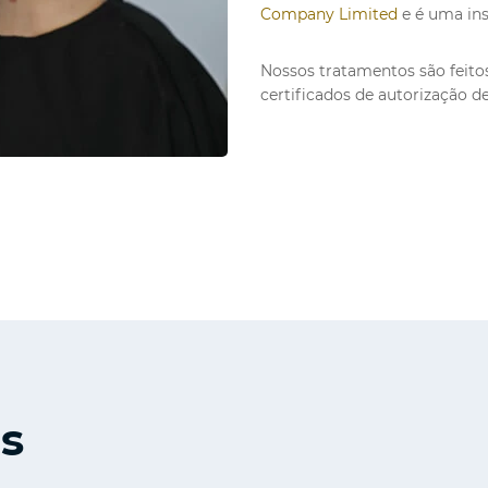
Company Limited
e é uma ins
Nossos tratamentos são feito
certificados de autorização d
os