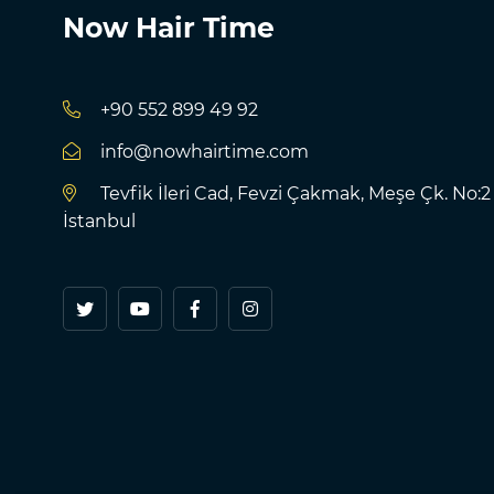
Now Hair Time
+90 552 899 49 92
info@nowhairtime.com
Tevfik İleri Cad, Fevzi Çakmak, Meşe Çk. No:2
İstanbul