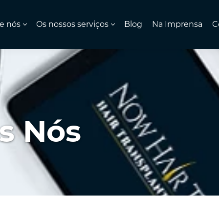
e nós
Os nossos serviços
Blog
Na Imprensa
C
s Nós