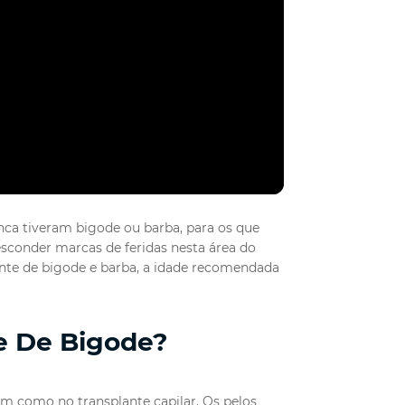
ca tiveram bigode ou barba, para os que
sconder marcas de feridas nesta área do
lante de bigode e barba, a idade recomendada
e De Bigode?
im como no transplante capilar. Os pelos