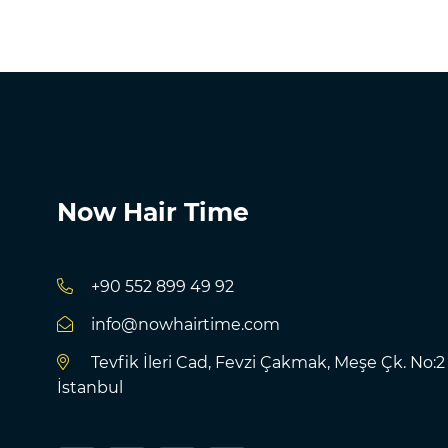
Now Hair Time
+90 552 899 49 92
info@nowhairtime.com
Tevfik İleri Cad, Fevzi Çakmak, Meşe Çk. No:2
İstanbul