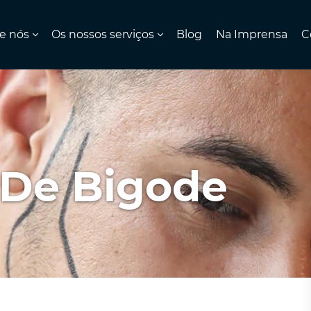
e nós
Os nossos serviços
Blog
Na Imprensa
C
 De Bigode