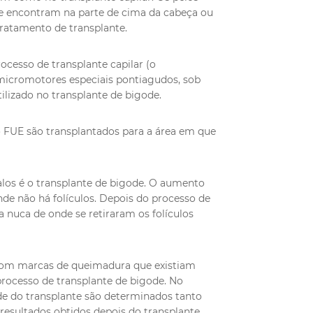
se encontram na parte de cima da cabeça ou
tratamento de transplante.
cesso de transplante capilar (o
 micromotores especiais pontiagudos, sob
tilizado no transplante de bigode.
 FUE são transplantados para a área em que
los é o transplante de bigode. O aumento
de não há folículos. Depois do processo de
 nuca de onde se retiraram os folículos
 com marcas de queimadura que existiam
processo de transplante de bigode. No
ade do transplante são determinados tanto
resultados obtidos depois do transplante