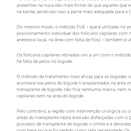
presentes na nuca são mais fortes do que aqueles que 
na barba, sendo por isso a parte mais adequada para o 
Do mesmo modo, o método FUE – que é utilizado no pro
posicionamento individual dos folículos capilares com
anestesia local, na área com falta de fios) – também é u
Os folículos capilares retirados um a um com o método
há falta de pelos no bigode.
O método de tratamento mais eficaz para os bigodes ra
acontece nos pelos do bigode transplantados na área on
transplante de bigode, não fica nenhuma marca, nem na
capilares nem na área do bigode.
Pelo contrário, a região com intervenção cirúrgica ou
antes do transplante nesta área são disfarçadas com o 
processo de transplante de bigode, o limite e a densid
com base no que foi pedido como pela necessidade. Os 