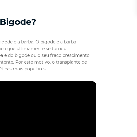
 Bigode?
igode e a barba. O bigode e a barba
tico que ultimamente se tornou
ba e do bigode ou o seu fraco crescimento
tente. Por este motivo, o transplante de
éticas mais populares.