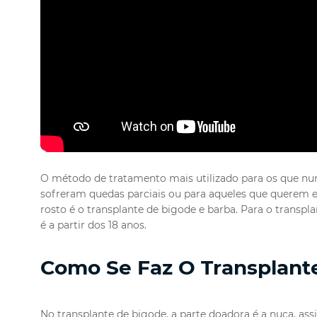
O método de tratamento mais utilizado para os que nun
sofreram quedas parciais ou para aqueles que querem e
rosto é o transplante de bigode e barba. Para o transp
é a partir dos 18 anos.
Como Se Faz O Transplant
No transplante de bigode, a parte doadora é a nuca, ass