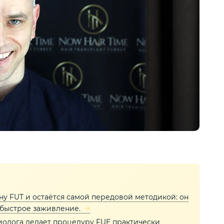
ну FUT и остаётся самой передовой методикой: он
 быстрое заживление.
иолога делает процедуру FUE практически