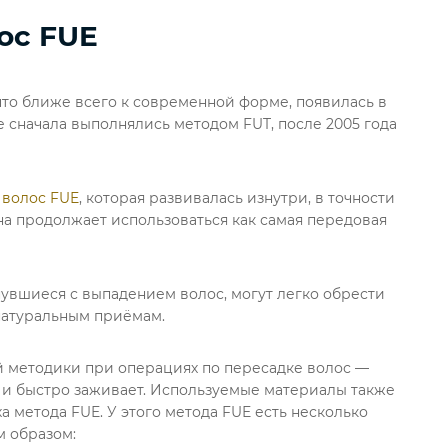
ос FUE
что ближе всего к современной форме, появилась в
е сначала выполнялись методом FUT, после 2005 года
 волос FUE
, которая развивалась изнутри, в точности
на продолжает использоваться как самая передовая
нувшиеся с выпадением волос, могут легко обрести
натуральным приёмам.
 методики при операциях по пересадке волос —
в и быстро заживает. Используемые материалы также
 метода FUE. У этого метода FUE есть несколько
 образом: