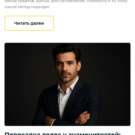
забор графтов, рубцы, восстановление, стоимость и то, кому
какой метод подходит.
FUT или FUE: сравнение методик перес
Читать далее
Пересадка волос у знаменитостей: