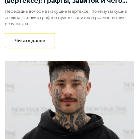
(вертексе): графты, завиток и чего
ожидать
Пересадка волос на макушке (вертексе): почему макушка
сложна, сколько графтов нужно, завиток и реалистичные
результаты.
Пересадка волос на макушке (вертексе)
Читать далее