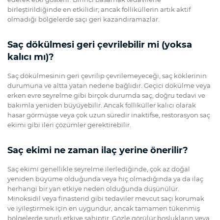
birleştirildiğinde en etkilidir; ancak folliküllerin artık aktif
olmadığı bölgelerde saçı geri kazandıramazlar.
Saç dökülmesi geri çevrilebilir mi (yoksa
kalıcı mı)?
Saç dökülmesinin geri çevrilip çevrilemeyeceği, saç köklerinin
durumuna ve altta yatan nedene bağlıdır. Geçici dökülme veya
erken evre seyrelme gibi birçok durumda saç, doğru tedavi ve
bakımla yeniden büyüyebilir. Ancak folliküller kalıcı olarak
hasar görmüşse veya çok uzun süredir inaktifse, restorasyon saç
ekimi gibi ileri çözümler gerektirebilir.
Saç ekimi ne zaman ilaç yerine önerilir?
Saç ekimi genellikle seyrelme ilerlediğinde, çok az doğal
yeniden büyüme olduğunda veya hiç olmadığında ya da ilaç
herhangi bir yan etkiye neden olduğunda düşünülür.
Minoksidil veya finasterid gibi tedaviler mevcut saçı korumak
ve iyileştirmek için en uygundur, ancak tamamen tükenmiş
bölgelerde sınırlı etkiye sahiptir. Gözle görülür boşlukların veya