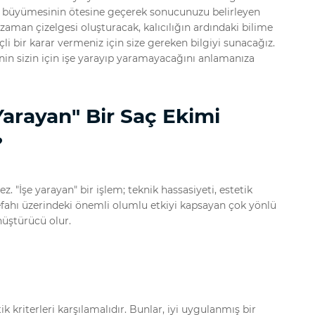
 saç büyümesinin ötesine geçerek sonucunuzu belirleyen
r zaman çizelgesi oluşturacak, kalıcılığın ardındaki bilime
i bir karar vermeniz için size gereken bilgiyi sunacağız.
inin
sizin için
işe yarayıp yaramayacağını anlamanıza
Yarayan" Bir Saç Ekimi
?
z. "İşe yarayan" bir işlem; teknik hassasiyeti, estetik
k refahı üzerindeki önemli olumlu etkiyi kapsayan çok yönlü
nüştürücü olur.
ik kriterleri karşılamalıdır. Bunlar, iyi uygulanmış bir