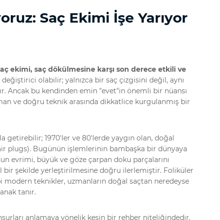
yoruz: Saç Ekimi İşe Yarıyor
aç ekimi, saç dökülmesine karşı son derece etkili ve
eğiştirici olabilir; yalnızca bir saç çizgisini değil, aynı
r. Ancak bu kendinden emin "evet"in önemli bir nüansı
man ve doğru teknik arasında dikkatlice kurgulanmış bir
 getirebilir; 1970'ler ve 80'lerde yaygın olan, doğal
air plugs). Bugünün işlemlerinin bambaşka bir dünyaya
un evrimi, büyük ve göze çarpan doku parçalarını
l bir şekilde yerleştirilmesine doğru ilerlemiştir. Foliküler
bi modern teknikler, uzmanların doğal saçtan neredeyse
anak tanır.
surları anlamaya yönelik kesin bir rehber niteliğindedir.