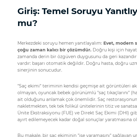
Giriş: Temel Soruyu Yanıtlı
mu?
Merkezdeki soruyu hemen yanıtlayalım:
Evet, modern s
çoğu zaman kalıcı bir çözümdür.
Doğru kişi için hayat d
zamanda derin bir özgüven duygusunu da geri kazandırı
vardır: başarı otomatik değildir. Doğru hasta, doğru uz
sinerjinin sonucudur.
"Saç ekimi" teriminin kendisi geçmişe ait görüntüleri akla
olmayan, oyuncak bebek görünümlü "saç tıkaçlarını" (h
ait olduğunu anlamak çok önemlidir. Saç restorasyonun
nakletmekten, tek tek folikül ünitelerinin titiz ve sanatsa
Ünite Ekstraksiyonu (FUE) ve Direkt Saç Ekimi (DHI) gi
ayırt edilemeyecek kadar doğal sonuçlar yaratmasına ol
Bu makale, bir saç ekiminin "işe yaramasını" sağlayan un