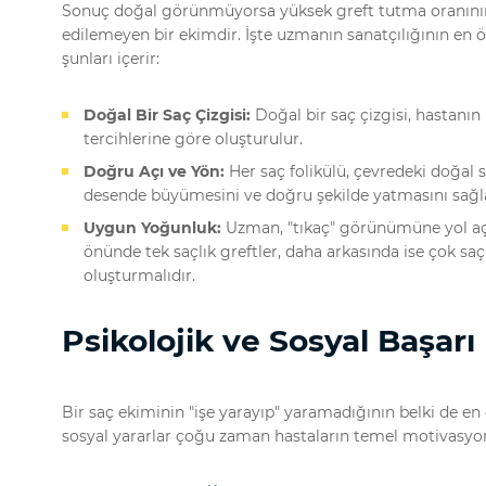
Sonuç doğal görünmüyorsa yüksek greft tutma oranının h
edilemeyen bir ekimdir. İşte uzmanın sanatçılığının en 
şunları içerir:
Doğal Bir Saç Çizgisi:
Doğal bir saç çizgisi, hastanın 
tercihlerine göre oluşturulur.
Doğru Açı ve Yön:
Her saç folikülü, çevredeki doğal s
desende büyümesini ve doğru şekilde yatmasını sağl
Uygun Yoğunluk:
Uzman, "tıkaç" görünümüne yol açm
önünde tek saçlık greftler, daha arkasında ise çok saç
oluşturmalıdır.
Psikolojik ve Sosyal Başarı
Bir saç ekiminin "işe yarayıp" yaramadığının belki de en
sosyal yararlar çoğu zaman hastaların temel motivasyonu