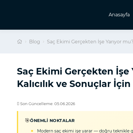
Anasayfa
Blog
Saç Ekimi Gerçekten İşe Yarıyor mu? B
Saç Ekimi Gerçekten İşe 
Kalıcılık ve Sonuçlar İçi
Son Güncelleme: 05.06.2026
🎯
ÖNEMLI NOKTALAR
Modern saç ekimi işe yarar — doğru teknikle g