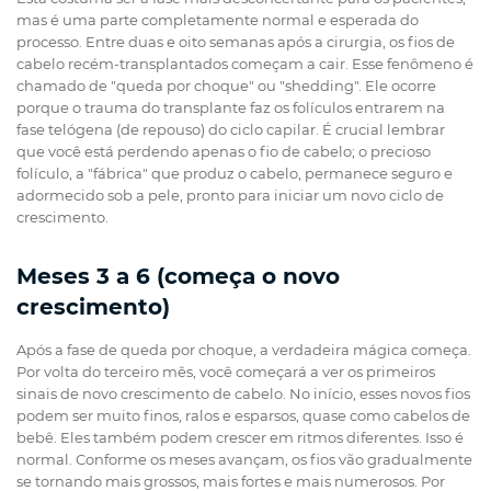
mas é uma parte completamente normal e esperada do
processo. Entre duas e oito semanas após a cirurgia, os fios de
cabelo recém-transplantados começam a cair. Esse fenômeno é
chamado de "queda por choque" ou "shedding". Ele ocorre
porque o trauma do transplante faz os folículos entrarem na
fase telógena (de repouso) do ciclo capilar. É crucial lembrar
que você está perdendo apenas o fio de cabelo; o precioso
folículo, a "fábrica" que produz o cabelo, permanece seguro e
adormecido sob a pele, pronto para iniciar um novo ciclo de
crescimento.
Meses 3 a 6 (começa o novo
crescimento)
Após a fase de queda por choque, a verdadeira mágica começa.
Por volta do terceiro mês, você começará a ver os primeiros
sinais de novo crescimento de cabelo. No início, esses novos fios
podem ser muito finos, ralos e esparsos, quase como cabelos de
bebê. Eles também podem crescer em ritmos diferentes. Isso é
normal. Conforme os meses avançam, os fios vão gradualmente
se tornando mais grossos, mais fortes e mais numerosos. Por