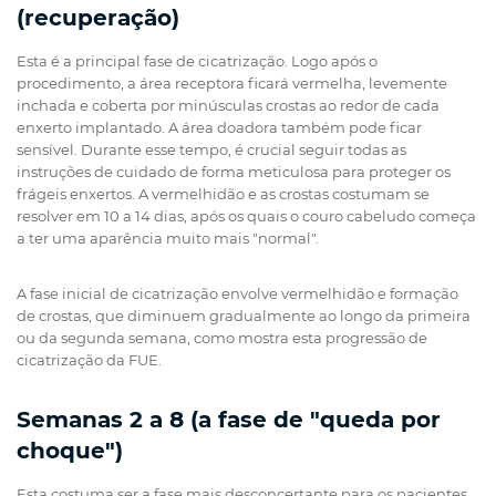
(recuperação)
Esta é a principal fase de cicatrização. Logo após o
procedimento, a área receptora ficará vermelha, levemente
inchada e coberta por minúsculas crostas ao redor de cada
enxerto implantado. A área doadora também pode ficar
sensível. Durante esse tempo, é crucial seguir todas as
instruções de cuidado de forma meticulosa para proteger os
frágeis enxertos. A vermelhidão e as crostas costumam se
resolver em 10 a 14 dias, após os quais o couro cabeludo começa
a ter uma aparência muito mais "normal".
A fase inicial de cicatrização envolve vermelhidão e formação
de crostas, que diminuem gradualmente ao longo da primeira
ou da segunda semana, como mostra esta progressão de
cicatrização da FUE.
Semanas 2 a 8 (a fase de "queda por
choque")
Esta costuma ser a fase mais desconcertante para os pacientes,