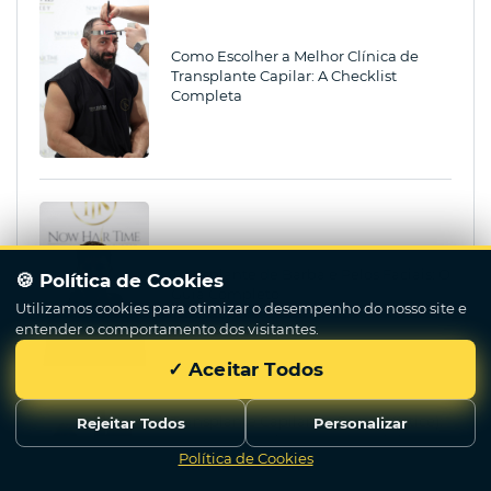
Como Escolher a Melhor Clínica de
Transplante Capilar: A Checklist
Completa
Transplante de Barba e Pelos Faciais: O
🍪 Política de Cookies
Guia Completo
Utilizamos cookies para otimizar o desempenho do nosso site e
entender o comportamento dos visitantes.
✓ Aceitar Todos
Transplante Capilar da Coroa (Vértice):
Rejeitar Todos
Personalizar
Enxertos, Padrão em Redemoinho e O
Política de Cookies
Que Esperar
Nos Escreva