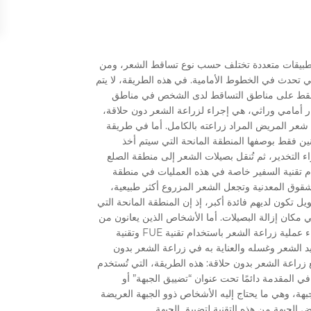
عة الشعر، بتطبيقات متعددة تختلف حسب نوع تساقط الشعر، ومن
تي تحدث في الخطوط الأمامية. في هذه الطريقة، لا يتم
َّق فقط على مناطق التساقط لدى الشخص في مناطق
ر أمامي وراثي، هي إجراء لزراعة الشعر دون حلاقة،
. ففي تقنية FUE الكلاسيكية، يُحلق شعر المريض المراد زراعته بالكامل. أما في طريقة
نين فقط بوصفها المنطقة المانحة التي سيتم أخذ
ء التخدير، ثم تُنقل بصيلات الشعر إلى منطقة الصلع
ي بفتح القنوات باستخدام تقنية السفير خاصة في هذه العمليات في منطقة
قوق المعدنية وتجعل الشعر المزروع أكثر طبيعية،
تكون لديهم فائدة أكبر، إذ إن المنطقة المانحة التي
ي مكان إزالة البصيلات. أما الأشخاص الذين يعانون من
مشاكل تساقط الشعر في المناطق الداخلية والعلوية فينبغي لهم إجراء عملية زراعة الشعر باستخدام تقنية FUE وتقنية
ة تضميد الشعر وغسله والعناية به في زراعة الشعر بدون
زراعة الشعر بدون حلاقة: هذه الطريقة، التي تُستخدم
المقدمة دائمًا تحت عنوان “تضييق الجبهة” أو
بهة، وهي ما يحتاج إليه الأشخاص ذوو الجبهة العريضة
ض الجبهة من هذه التقنية لتضييق الجبهة.