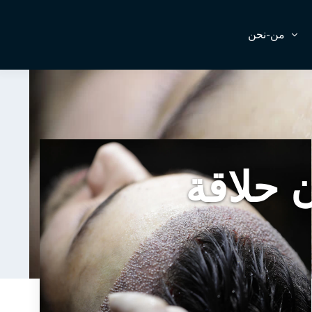
من-نحن
 حلاقة