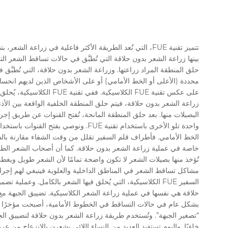
تتميز تقنية FUE، التي تُعد الطريقة الأكثر فاعلية في زرا
بينها زراعة الشعر بدون حلاقة التي تُطبَّق في حالات تساقط الشعر ال
حلق المنطقة المراد زراعتها. وزراعة الشعر بدون حلاقة، التي تُطب
محددة (الأعلى أو الخط الأمامي) أو على الأشخاص الذين لديهم انحسا
على عكس تقنية FUE الكلاسيكية
زراعة الشعر بدون حلاقة، فيتم حلق المنطقة الخلفية الواقعة بين الأذ
البصيلات منها. بعد حلق المنطقة المانحة، تُفتح القنوات عن طريق إجرا
واحدة تلو الأخرى باستخدام تقنية FUE. ونوص
الخط الأمامي. فأطراف قلم السفير تقلل من وقت الشفاء مقارنة بالش
خاصة في عملية زراعة الشعر بدون حلاقة. كما أن أصحاب الشعر الطويل 
تُؤخذ منها بصيلات الشعر لا تكون واضحة تمامًا لأن الشعر طويل ويغط
السفير FUE الكلاسيكية، التي يُحلق فيها الشعر بالكامل. وعملي
حلاقة هي نفسها في عملية زراعة الشعر الكلاسيكية. تضييق الجبهة مع 
بشكل عام في حالات التساقط في الخطوط الأمامية، أصبحت مؤخرًا في 
“تصغير الجبهة”. وتُستخدم طريقة زراعة الشعر بدون حلاقة لتضييق الج
خلقيًا. واليوم تستفيد العديد من النساء اللائي يشعرن بالانزعاج من عر