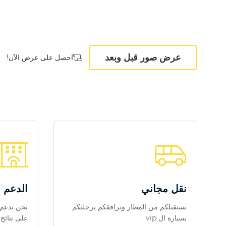
عرض صور قبل وبعد
احصل على عرض الآن!
نقل مجاني
الدعم 
نستقبلكم من المطار ونرافقكم برحلتكم
نحن ندعم 
بسيارة ال vip
على نتائج 