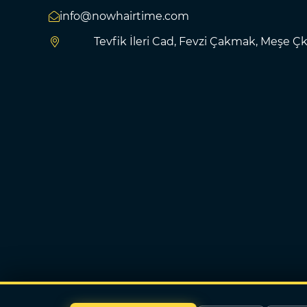
info@nowhairtime.com
Tevfik İleri Cad, Fevzi Çakmak, Meşe Çk