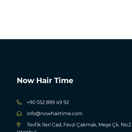
Now Hair Time
+90 552 899 49 92
info@nowhairtime.com
Tevfik İleri Cad, Fevzi Çakmak, Meşe Çk. No:2