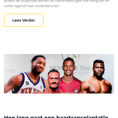
artsen de diagnose stellen en behandelingen die hergroei en
voller ogend haar ondersteunen.
Diffuse haaruitval: oorzaken, signalen en
Lees Verder
Hoe lang gaat een haartransplantatie