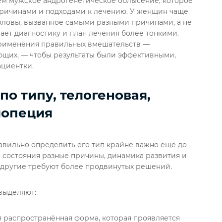
ем мужское андрогенетическое облысение, которое
причинами и подходами к лечению. У женщин чаще
оловы, вызванное самыми разными причинами, а не
ает диагностику и план лечения более тонкими.
применения правильных вмешательств —
щих, — чтобы результаты были эффективными,
ациентки.
о типу, телогеновая,
лопеция
авильно определить его тип крайне важно ещё до
го состояния разные причины, динамика развития и
к другие требуют более продвинутых решений.
выделяют:
 распространённая форма, которая проявляется