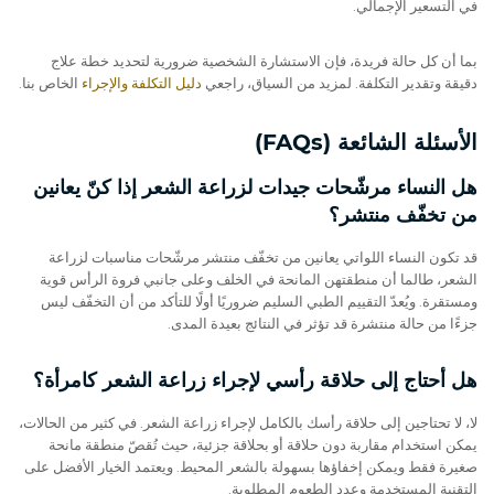
في التسعير الإجمالي.
بما أن كل حالة فريدة، فإن الاستشارة الشخصية ضرورية لتحديد خطة علاج
دقيقة وتقدير التكلفة. لمزيد من السياق، راجعي
دليل التكلفة والإجراء
الخاص بنا.
الأسئلة الشائعة (FAQs)
هل النساء مرشّحات جيدات لزراعة الشعر إذا كنّ يعانين
من تخفّف منتشر؟
قد تكون النساء اللواتي يعانين من تخفّف منتشر مرشّحات مناسبات لزراعة
الشعر، طالما أن منطقتهن المانحة في الخلف وعلى جانبي فروة الرأس قوية
ومستقرة. ويُعدّ التقييم الطبي السليم ضروريًا أولًا للتأكد من أن التخفّف ليس
جزءًا من حالة منتشرة قد تؤثر في النتائج بعيدة المدى.
هل أحتاج إلى حلاقة رأسي لإجراء زراعة الشعر كامرأة؟
لا، لا تحتاجين إلى حلاقة رأسك بالكامل لإجراء زراعة الشعر. في كثير من الحالات،
يمكن استخدام مقاربة دون حلاقة أو بحلاقة جزئية، حيث تُقصّ منطقة مانحة
صغيرة فقط ويمكن إخفاؤها بسهولة بالشعر المحيط. ويعتمد الخيار الأفضل على
التقنية المستخدمة وعدد الطعوم المطلوبة.