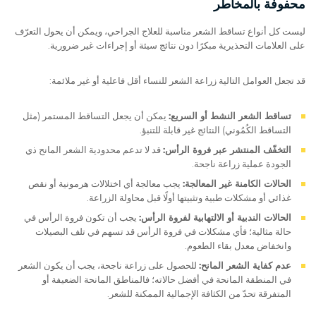
محفوفة بالمخاطر
ليست كل أنواع تساقط الشعر مناسبة للعلاج الجراحي، ويمكن أن يحول التعرّف
على العلامات التحذيرية مبكرًا دون نتائج سيئة أو إجراءات غير ضرورية.
قد تجعل العوامل التالية زراعة الشعر للنساء أقل فاعلية أو غير ملائمة:
تساقط الشعر النشط أو السريع:
يمكن أن يجعل التساقط المستمر (مثل
التساقط الكُمُوني) النتائج غير قابلة للتنبؤ.
التخفّف المنتشر عبر فروة الرأس:
قد لا تدعم محدودية الشعر المانح ذي
الجودة عملية زراعة ناجحة.
الحالات الكامنة غير المعالجة:
يجب معالجة أي اختلالات هرمونية أو نقص
غذائي أو مشكلات طبية وتثبيتها أولًا قبل محاولة الزراعة.
الحالات الندبية أو الالتهابية لفروة الرأس:
يجب أن تكون فروة الرأس في
حالة مثالية؛ فأي مشكلات في فروة الرأس قد تسهم في تلف البصيلات
وانخفاض معدل بقاء الطعوم.
عدم كفاية الشعر المانح:
للحصول على زراعة ناجحة، يجب أن يكون الشعر
في المنطقة المانحة في أفضل حالاته؛ فالمناطق المانحة الضعيفة أو
المتفرقة تحدّ من الكثافة الإجمالية الممكنة للشعر.