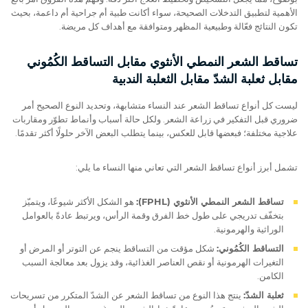
الأهمية لتطبيق التدخلات الصحيحة، سواء أكانت طبية أم جراحية أم داعمة، بحيث
تكون النتائج فعّالة وطبيعية المظهر ومتوافقة مع أهداف كل مريضة.
تساقط الشعر النمطي الأنثوي مقابل التساقط الكُمُوني
مقابل ثعلبة الشدّ مقابل الثعلبة الندبية
ليست كل أنواع تساقط الشعر عند النساء متشابهة، وتحديد النوع الصحيح أمر
ضروري قبل التفكير في زراعة الشعر. ولكل حالة أسباب وأنماط تطوّر ومقاربات
علاجية مختلفة؛ فبعضها قابل للعكس، بينما يتطلب البعض الآخر حلولًا أكثر تقدمًا.
تشمل أبرز أنواع تساقط الشعر التي تعاني منها النساء ما يلي:
تساقط الشعر النمطي الأنثوي (FPHL):
هو الشكل الأكثر شيوعًا، ويتميّز
بتخفّف تدريجي على طول خط الفرق وقمة الرأس، ويرتبط عادةً بالعوامل
الوراثية والهرمونية.
التساقط الكُمُوني:
شكل مؤقت من التساقط ينجم عن التوتر أو المرض أو
التغيرات الهرمونية أو نقص العناصر الغذائية، وقد يزول بعد معالجة السبب
الكامن.
ثعلبة الشدّ:
ينتج هذا النوع من تساقط الشعر عن الشدّ المتكرر من تسريحات