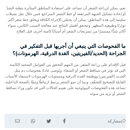
نعم، يمكن لزراعة الشعر أن تساعد على استعادة المناطق المتأثرة بثعلبة الشدّ
أو إعادة تشكيل الجبهة المرتفعة أو خط الشعر المتراجع. فمن خلال نقل بصيلات
سليمة إلى هذه المناطق، يمكن أن يحسّن الإجراء الكثافة ويخلق خط شعر أكثر
توازنًا وطبيعية المظهر. وتتحقق أفضل النتائج عند معالجة السبب الكامن، سواء
أكان شدًّا مستمرًا من تسريحات الشعر أم أسبابًا كامنة أخرى، قبل العلاج.
ما الفحوصات التي ينبغي أن أجريها قبل التفكير في
الجراحة (الحديد/الفيريتين، الغدة الدرقية، الهرمونات)؟
قبل الإقدام على زراعة الشعر، من المهم التحقق من العوامل الصحية الكامنة
التي قد تؤثر في تساقط الشعر أو الشفاء. ويُوصى عادةً بفحوصات دم مثل
الحديد (الفيريتين) ووظيفة الغدة الدرقية ومستويات الهرمونات لاستبعاد الأسباب
القابلة للتصحيح للتخفّف. وبما أن نمو الشعر يرتبط ارتباطًا وثيقًا بالصحة الداخلية،
تساعد هذه الفحوصات البيولوجية على تقييم الحالات التي قد تكون وراء تساقط
الشعر أو تزيد من سوئه.
مشاركة