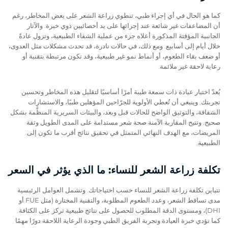
كما هو الحال في أي إجراء طبي، تنطوي زراعة الشعر على بعض المخاطر، رغم
أن المضاعفات غير شائعة عند إجرائها على يد أخصائيين ذوي خبرة. والآثار
الجانبية المؤقتة المذكورة أعلاه جزء من عملية الشفاء الطبيعية، وتزول عادةً
خلال أيام إلى أسابيع. ومع ذلك، في حالات نادرة، قد تحدث مشكلات مثل العدوى،
أو ضعف بقاء الطعوم، أو أنماط نمو غير طبيعية، وقد تكون مرتبطة بتقنية أو
رعاية لاحقة غير ملائمة.
يُعدّ اختيار عيادة ذات سمعة طيبة أمرًا أساسيًا لتقليل هذه المخاطر وتحسين
تجربتك. وينبغي أن تُعطي الأولوية للجرّاحين المؤهلين طبيًا، والاستشارات
الشفافة، والتوثيق الواضح للحالات قبل وبعد، والبيئات السريرية المنظَّمة بشكل
صحيح. وتتيح المقاربة الآمنة صحة شعر مستدامة على المدى الطويل وثقة
المريضات، مع الهدف النهائي المتمثل في تحقيق نتائج أقرب ما تكون إلى
الطبيعية.
تكلفة زراعة الشعر للنساء: ما الذي يؤثر في السعر
تتباين تكلفة زراعة الشعر للنساء حسب احتياجاتك. وتشمل العوامل الرئيسية
مدى تساقط الشعر، وعدد الطعوم المطلوبة، والتقنية المختارة (مثل FUE أو
DHI)، ومستوى الدقة المطلوب للحصول على نتائج طبيعية تركز على الكثافة.
كما تؤدي خبرة العيادة وتجربة الفريق الطبي وجودة الرعاية اللاحقة دورًا مهمًا