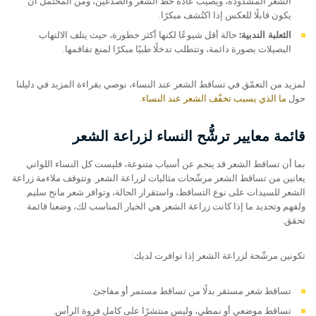
الشعر المشدودة، ويُصيب عادةً خط الشعر والصدغين، ومن المحتمل أن
يكون قابلًا للعكس إذا اكتُشف مبكرًا.
الثعلبة الندبية:
حالة أقل شيوعًا لكنها أكثر خطورة، حيث يتلف الالتهاب
البصيلات بصورة دائمة، وتتطلب تدخلًا طبيًا مبكرًا لمنع تفاقمها.
لمزيد من التعمّق في تساقط الشعر عند النساء، نوصي بقراءة المزيد في دليلنا
حول
ما الذي يسبب تخفّف الشعر عند النساء
.
قائمة معايير ترشُّح النساء لزراعة الشعر
بما أن تساقط الشعر قد ينجم عن أسباب متنوعة، فليست كل النساء اللواتي
يعانين من تساقط الشعر مرشّحات مثاليات لزراعة الشعر. وتتوقف ملاءمة زراعة
الشعر للسيدات على نوع التساقط، واستقرار الحالة، وتوافر شعر مانح سليم.
ولفهم وتحديد ما إذا كانت زراعة الشعر هي الخيار المناسب لك، وضعنا قائمة
تحقق.
تكونين مرشّحة لزراعة الشعر إذا توافرت لديك:
تساقط شعر مستقر بدلًا من تساقط مستمر أو مفاجئ.
تساقط موضعي أو نمطي، وليس منتشرًا على كامل فروة الرأس.