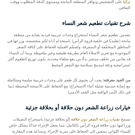
تركيا
على التشخيص وتوافر المنطقة المانحة ومستوى الدقة المطلوب ووقت
التعافي.
شرح تقنيات تطعيم شعر النساء
يتضمن تطعيم شعر النساء استخراج وحدات جريبية فردية بعناية من منطقة
مانحة (تقليديًا في خلفية فروة الرأس) باستخدام أداة لكم متخصصة، وزرعها في
المناطق المتخفّفة أو المتفرقة. وتُصمَّم العملية للحفاظ على كثافة الشعر
الموجودة مع تعزيز الامتلاء العام بطريقة طبيعية وغير ملحوظة. وبما أن النساء
قد يعانين من تخفّف منتشر بدلًا من بقع صلعاء محددة، يكون توزيع الطعوم أكثر
استراتيجية ودقة ليندمج بسلاسة مع الشعر المحيط.
من الجيد معرفته:
يجب أن يحتوي كل طعم على وحدات جريبية سليمة ومتكاملة
مع إصابة صدمية ضئيلة أثناء الاستخراج، مع الحفاظ على الأنسجة المحيطة (بما
في ذلك البُنى الواقية مثل الغمد الأدمي).
خيارات زراعة الشعر دون حلاقة أو بحلاقة جزئية
تسمح
تقنيات زراعة الشعر دون حلاقة
(أو بحلاقة جزئية) باستخراج البصيلات
وزراعتها دون حلاقة فروة الرأس بالكامل، مما يجعل الإجراء جذابًا بشكل خاص
للنساء اللواتي يسعين إلى الحفاظ على سرية الإجراء. وتساعد هذه المقاربة