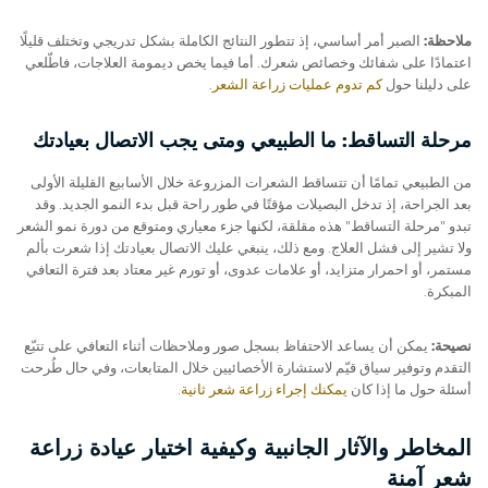
ملاحظة:
الصبر أمر أساسي، إذ تتطور النتائج الكاملة بشكل تدريجي وتختلف قليلًا
اعتمادًا على شفائك وخصائص شعرك. أما فيما يخص ديمومة العلاجات، فاطّلعي
على دليلنا حول
كم تدوم عمليات زراعة الشعر
.
مرحلة التساقط: ما الطبيعي ومتى يجب الاتصال بعيادتك
من الطبيعي تمامًا أن تتساقط الشعرات المزروعة خلال الأسابيع القليلة الأولى
بعد الجراحة، إذ تدخل البصيلات مؤقتًا في طور راحة قبل بدء النمو الجديد. وقد
تبدو "مرحلة التساقط" هذه مقلقة، لكنها جزء معياري ومتوقع من دورة نمو الشعر
ولا تشير إلى فشل العلاج. ومع ذلك، ينبغي عليك الاتصال بعيادتك إذا شعرت بألم
مستمر، أو احمرار متزايد، أو علامات عدوى، أو تورم غير معتاد بعد فترة التعافي
المبكرة.
نصيحة:
يمكن أن يساعد الاحتفاظ بسجل صور وملاحظات أثناء التعافي على تتبّع
التقدم وتوفير سياق قيّم لاستشارة الأخصائيين خلال المتابعات، وفي حال طُرحت
أسئلة حول ما إذا كان
يمكنك إجراء زراعة شعر ثانية
.
المخاطر والآثار الجانبية وكيفية اختيار عيادة زراعة
شعر آمنة