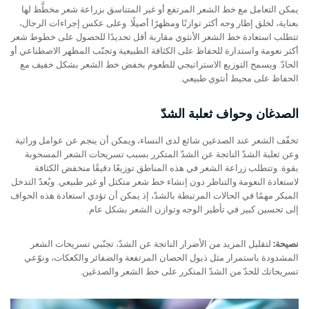
يمكن التعامل مع خط الشعر المرتفع أو غير المتناسق بزراعة شعر مخطَّط لها
بعناية، لخلق إطار وجه أكثر توازنًا ومظهرًا أصيلًا. وعلى عكس إجراءات الرجال،
تتطلب استعادة خط الشعر الأنثوي مقاربة أقل تحديدًا للحصول على خطوط شعر
أكثر نعومة واستدارة للحفاظ على الكثافة الطبيعية وتجنّب المظهر الاصطناعي أو
الحادّ. ويسمح التوزيع الاستراتيجي للطعوم بخفض خط الشعر بشكل خفيف مع
الحفاظ على محيط أنثوي طبيعي.
الصدغان وحواف ثعلبة الشدّ
تخفّف الشعر عند الصدغين شائع لدى النساء، ويمكن أن ينجم عن عوامل وراثية
وعن ثعلبة الشدّ الناتجة عن الشدّ المتكرر بسبب تسريحات الشعر المسحوبة
بقوة. وتتطلب زراعة الشعر في هذه المناطق توزيعًا دقيقًا منخفض الكثافة
لاستعادة النعومة والتناظر دون إنشاء خط شعر متكتل أو غير طبيعي. ويُعدّ التدخل
المبكر مهمًا في الحالات المرتبطة بالشدّ، إذ يمكن أن تؤدي استعادة هذه الحواف
إلى تحسين كبير في تأطير الوجه وتوازن الشعر بشكل عام.
نصيحة:
لتقليل المزيد من الأضرار الناتجة عن الشدّ، تجنّبي تسريحات الشعر
المشدودة باستمرار مثل ذيول الحصان المرتفعة والضفائر والكعكات، ونوّعي
تسريحاتك للحدّ من الشدّ المتكرر على خط الشعر والصدغين.