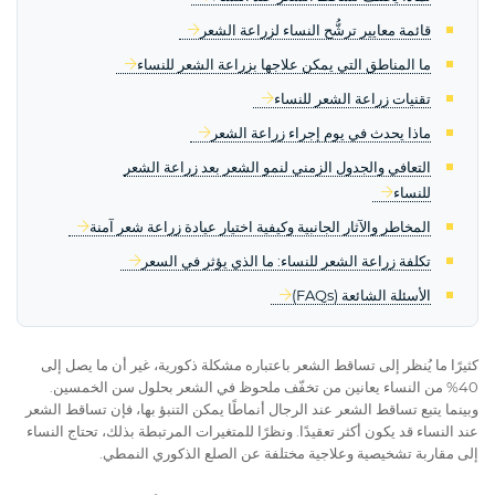
قائمة معايير ترشُّح النساء لزراعة الشعر
ما المناطق التي يمكن علاجها بزراعة الشعر للنساء
تقنيات زراعة الشعر للنساء
ماذا يحدث في يوم إجراء زراعة الشعر
التعافي والجدول الزمني لنمو الشعر بعد زراعة الشعر
للنساء
المخاطر والآثار الجانبية وكيفية اختيار عيادة زراعة شعر آمنة
تكلفة زراعة الشعر للنساء: ما الذي يؤثر في السعر
الأسئلة الشائعة (FAQs)
كثيرًا ما يُنظر إلى تساقط الشعر باعتباره مشكلة ذكورية، غير أن ما يصل إلى
40% من النساء يعانين من تخفّف ملحوظ في الشعر بحلول سن الخمسين.
وبينما يتبع تساقط الشعر عند الرجال أنماطًا يمكن التنبؤ بها، فإن تساقط الشعر
عند النساء قد يكون أكثر تعقيدًا. ونظرًا للمتغيرات المرتبطة بذلك، تحتاج النساء
إلى مقاربة تشخيصية وعلاجية مختلفة عن الصلع الذكوري النمطي.