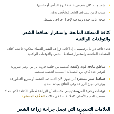
شعر مانح كافٍ يقع في خلفية فروة الرأس أو جانبيها.
سبب كامن لتساقط الشعر مُشخَّص بدقة.
صحة عامة جيدة وملاءمة لإجراء جراحي بسيط.
كثافة المنطقة المانحة، واستقرار تساقط الشعر،
والتوقعات الواقعية
تحدد ثلاثة عوامل رئيسية ما إذا كانت زراعة الشعر للنساء ستكون ناجحة: كثافة
المنطقة المانحة، واستقرار تساقط الشعر، والتوقعات الواقعية.
مناطق مانحة قوية وكثيفة:
تُستمد من خلفية فروة الرأس، وهي ضرورية
لتوفير عدد كافٍ من البصيلات السليمة لتغطية طبيعية.
تساقط شعر مستقر:
أمر حيوي، لأن التساقط النشط أو سريع التطور قد
يؤثر في نجاح الزراعة وفي النتائج بعيدة المدى.
توقعات واقعية للمريضة:
ينبغي ملاحظة أن الزراعة تُحسِّن الكثافة لكنها قد لا
تستعيد الحجم الأصلي كاملًا، خاصة في حالات
التخفّف المنتشر
.
العلامات التحذيرية التي تجعل جراحة زراعة الشعر