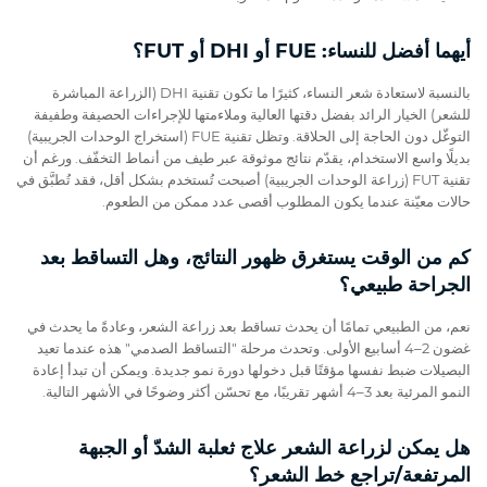
أيهما أفضل للنساء: FUE أو DHI أو FUT؟
بالنسبة لاستعادة شعر النساء، كثيرًا ما تكون تقنية DHI (الزراعة المباشرة
للشعر) الخيار الرائد بفضل دقتها العالية وملاءمتها للإجراءات الحصيفة وطفيفة
التوغّل دون الحاجة إلى الحلاقة. وتظل تقنية FUE (استخراج الوحدات الجريبية)
بديلًا واسع الاستخدام، يقدّم نتائج موثوقة عبر طيف من أنماط التخفّف. ورغم أن
تقنية FUT (زراعة الوحدات الجريبية) أصبحت تُستخدم بشكل أقل، فقد تُطبَّق في
حالات معيّنة عندما يكون المطلوب أقصى عدد ممكن من الطعوم.
كم من الوقت يستغرق ظهور النتائج، وهل التساقط بعد
الجراحة طبيعي؟
نعم، من الطبيعي تمامًا أن يحدث تساقط بعد زراعة الشعر، وعادةً ما يحدث في
غضون 2–4 أسابيع الأولى. وتحدث مرحلة "التساقط الصدمي" هذه عندما تعيد
البصيلات ضبط نفسها مؤقتًا قبل دخولها دورة نمو جديدة. ويمكن أن تبدأ إعادة
النمو المرئية بعد 3–4 أشهر تقريبًا، مع تحسّن أكثر وضوحًا في الأشهر التالية.
هل يمكن لزراعة الشعر علاج ثعلبة الشدّ أو الجبهة
المرتفعة/تراجع خط الشعر؟