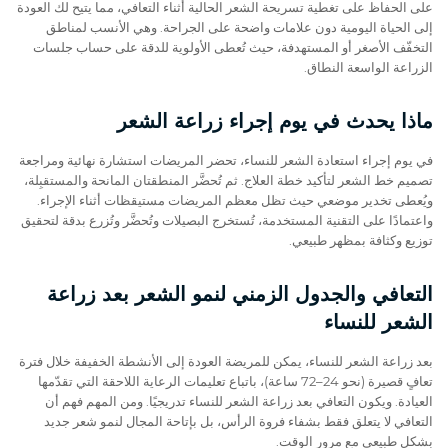
على الحفاظ على تغطية تسريحة الشعر الحالية أثناء التعافي، مما يتيح لك العودة
إلى الحياة اليومية دون علامات واضحة على الجراحة. وهي الأنسب لمناطق
التخفّف الأصغر أو المستهدفة، حيث تُعطى الأولوية للدقة على حساب جلسات
الزراعة الواسعة النطاق.
ماذا يحدث في يوم إجراء زراعة الشعر
في يوم إجراء استعادة الشعر للنساء، تحضر المريضات استشارة نهائية ومراجعة
تصميم خط الشعر لتأكيد خطة العلاج. ثم تُحضَّر المنطقتان المانحة والمستقبِلة،
ويُعطى تخدير موضعي حيث تظل معظم المريضات مستيقظات أثناء الإجراء.
واعتمادًا على التقنية المستخدمة، تُستخرج البصيلات وتُحضَّر وتُزرع بدقة لتحقيق
توزيع وكثافة بمظهر طبيعي.
التعافي والجدول الزمني لنمو الشعر بعد زراعة
الشعر للنساء
بعد زراعة الشعر للنساء، يمكن للمريضة العودة إلى الأنشطة الخفيفة خلال فترة
تعافٍ قصيرة (نحو 24–72 ساعة)، باتباع تعليمات الرعاية اللاحقة التي تقدّمها
العيادة. ويكون التعافي بعد زراعة الشعر للنساء تدريجيًا. ومن المهم فهم أن
التعافي لا يتعلق فقط بشفاء فروة الرأس، بل بإتاحة المجال لنمو شعر جديد
بشكل طبيعي مع مرور الوقت.