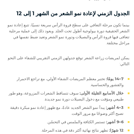
الجدول الزمني لإعادة نمو الشعر من الشهر 1 إلى 12
بينما تكون مرحلة التعافي على سطح فروة الرأس سريعة نسبيًا، تتبع إعادة نمو
الشعر الحقيقية دورة بيولوجية أطول تحت الجلد. ويعود ذلك إلى عملية مرحلية
تتعافى فيها فروة الرأس والبصيلات ودورة نمو الشعر وتعيد ضبط نفسها في
مراحل مختلفة.
يمكن لمريضات زراعة الشعر توقع جدولهن الزمني التقريبي للشفاء على النحو
التالي:
7–14 يومًا:
تختبر معظم المريضات الشفاء الأولي، مع تراجع الاحمرار
والقشور والحساسية.
خلال الأسابيع القليلة الأولى:
سوف تتساقط الشعرات المزروعة، وهو طور
طبيعي ومؤقت مع دخول البصيلات دورة نمو جديدة.
3–4 أشهر:
يبدأ نمو الشعر الجديد عادةً، مع ظهور إعادة نمو مبكرة دقيقة
تصبح أكثر وضوحًا مع مرور الوقت.
6–9 أشهر:
تستمر الكثافة والملمس في التحسّن.
12 شهرًا:
تظهر نتائج نهائية أكثر دقة في هذه المرحلة.