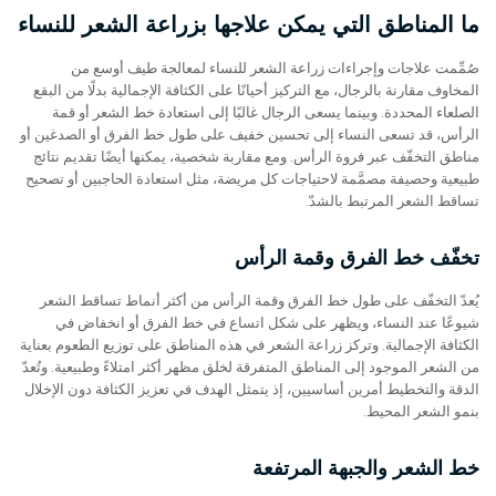
ما المناطق التي يمكن علاجها بزراعة الشعر للنساء
صُمِّمت علاجات وإجراءات زراعة الشعر للنساء لمعالجة طيف أوسع من
المخاوف مقارنة بالرجال، مع التركيز أحيانًا على الكثافة الإجمالية بدلًا من البقع
الصلعاء المحددة. وبينما يسعى الرجال غالبًا إلى استعادة خط الشعر أو قمة
الرأس، قد تسعى النساء إلى تحسين خفيف على طول خط الفرق أو الصدغين أو
مناطق التخفّف عبر فروة الرأس. ومع مقاربة شخصية، يمكنها أيضًا تقديم نتائج
طبيعية وحصيفة مصمَّمة لاحتياجات كل مريضة، مثل استعادة الحاجبين أو تصحيح
تساقط الشعر المرتبط بالشدّ.
تخفّف خط الفرق وقمة الرأس
يُعدّ التخفّف على طول خط الفرق وقمة الرأس من أكثر أنماط تساقط الشعر
شيوعًا عند النساء، ويظهر على شكل اتساع في خط الفرق أو انخفاض في
الكثافة الإجمالية. وتركز زراعة الشعر في هذه المناطق على توزيع الطعوم بعناية
من الشعر الموجود إلى المناطق المتفرقة لخلق مظهر أكثر امتلاءً وطبيعية. وتُعدّ
الدقة والتخطيط أمرين أساسيين، إذ يتمثل الهدف في تعزيز الكثافة دون الإخلال
بنمو الشعر المحيط.
خط الشعر والجبهة المرتفعة