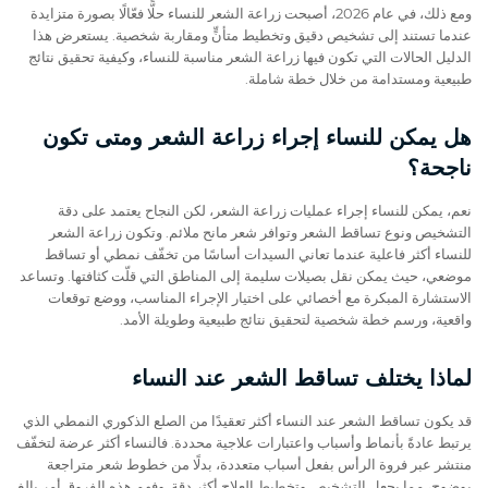
ومع ذلك، في عام 2026، أصبحت زراعة الشعر للنساء حلًّا فعّالًا بصورة متزايدة
عندما تستند إلى تشخيص دقيق وتخطيط متأنٍّ ومقاربة شخصية. يستعرض هذا
الدليل الحالات التي تكون فيها زراعة الشعر مناسبة للنساء، وكيفية تحقيق نتائج
طبيعية ومستدامة من خلال خطة شاملة.
هل يمكن للنساء إجراء زراعة الشعر ومتى تكون
ناجحة؟
نعم، يمكن للنساء إجراء عمليات زراعة الشعر، لكن النجاح يعتمد على دقة
التشخيص ونوع تساقط الشعر وتوافر شعر مانح ملائم. وتكون زراعة الشعر
للنساء أكثر فاعلية عندما تعاني السيدات أساسًا من تخفّف نمطي أو تساقط
موضعي، حيث يمكن نقل بصيلات سليمة إلى المناطق التي قلّت كثافتها. وتساعد
الاستشارة المبكرة مع أخصائي على اختيار الإجراء المناسب، ووضع توقعات
واقعية، ورسم خطة شخصية لتحقيق نتائج طبيعية وطويلة الأمد.
لماذا يختلف تساقط الشعر عند النساء
قد يكون تساقط الشعر عند النساء أكثر تعقيدًا من الصلع الذكوري النمطي الذي
يرتبط عادةً بأنماط وأسباب واعتبارات علاجية محددة. فالنساء أكثر عرضة لتخفّف
منتشر عبر فروة الرأس بفعل أسباب متعددة، بدلًا من خطوط شعر متراجعة
بوضوح، مما يجعل التشخيص وتخطيط العلاج أكثر دقة. وفهم هذه الفروق أمر بالغ