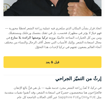
اتخاذ قرار بشأن المكان الذي ستُجري فيه عملية زراعة الشعر لحظةٌ محورية —
فهو خيارٌ لا يؤثر في مظهرك فحسب، بل في ثقتك بنفسك ورحلتك ومستقبلك.
ومن بين كل الخيارات المتاحة عالميًا،
برزت تركيا بوصفها الرائدة بلا منازع
في
مجال استعادة الشعر. وإليك الأسباب التي تجعل آلاف الرجال والنساء من مختلف
أنحاء العالم يضعون ثقتهم في تركيا لإحداث هذا التحوّل.
قبل & بعد
إرثٌ من التميّز الجراحي
في تركيا، لا تُعدّ زراعة الشعر مجرد خدمة طبية — بل هي فنٌّ بالغ الإتقان.
فالجرّاحون هنا متخصصون حصريًا في استعادة الشعر، وقد أتقنوا تقنيات متقدمة
مثل FUE وDHI وSapphire FUE عبر آلاف الحالات الناجحة كل عام.