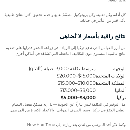
كل أداة، وكل تقنية، وكل بروتوكول مصمَّمٌ لغايةٍ واحدة: تحقيق أكثر النتائج طبيعيةً
بأقل قدر من التأثير في حياتك.
نتائج راقية بأسعار لا تُضاهى
من أبرز العوامل التي تدفع تركيا إلى الريادة في زراعة الشعر قدرتُها على تقديم
نتائج عالمية المستوى دون التكاليف الباهظة التي تُشاهَد في أماكن أخرى:
الوجهة
متوسط تكلفة 3,000 بصيلة (graft)
الولايات المتحدة
$15,000–$20,000
المملكة المتحدة
$10,000–$15,000
ألمانيا
$8,000–$13,000
تركيا
$3,000–$5,000
هذا التوفير في التكلفة ليس تنازلًا عن الجودة — بل إنه ممكنٌ بفضل النظام
الطبي الكفؤ في تركيا، وسعر الصرف المواتي، والأعداد الكبيرة من المرضى.
وكما عبّر أحد المرضى من لندن بعد زيارته إلى Now Hair Time: