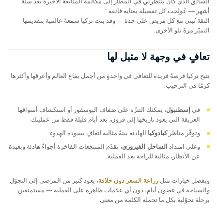
السائق الذي كان ينتظرني في المطار إلى مكالمة المتابعة الأخيرة بعد ستة
أشهر — عُولِجت كل تفصيلة بعناية فائقة."
الثقة تُبنى مع كل مريض على حدة — وقد بنت تركيا سمعةً عالمية بتقديمها
التميّز مرةً تلو الأخرى.
تعافٍ في وجهة لا مثيل لها
تتيح تركيا فرصةً فريدة للتعافي في واحدةٍ من أجمل بقاع العالم وأعرقها وأكثرها
كرمًا في الترحيب:
في
إسطنبول
، يمكنك التنزّه على ضفاف البوسفور أو استكشاف أسواقها
العريقة التي يعود تاريخها إلى قرون، بعد أيام قليلة فقط من عمليتك.
وتوفّر مناظر
كبادوكيا
الهادئة بيئةً مثالية لتعافٍ يسوده الهدوء.
وعلى امتداد
الساحل الفيروزي
، تقدّم المنتجعات الفاخرة أجواءً هادئة وبعيدة
عن الأنظار، مثالية للراحة بعد العملية.
وبفضل خيارات مثل
زراعة الشعر دون حلاقة
، يعود كثير من المرضى إلى التجوّل
والسياحة في غضون أيام، دون أي علامات ظاهرة على العملية — مستمتعين
برحلة تحوّلية بكل ما تحمله الكلمة من معنى.