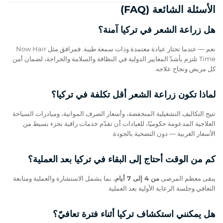
الأسئلة الشائعة (FAQ)
هل زراعة الشعر في تركيا آمنة؟
نعم — عندما تختار عيادة معتمدة وذات سمعة طيبة. فمرافق مثل Now Hair
Time تلتزم بأشدّ المعايير الدولية في النظافة والسلامة والجراحة، لضمان أمن
كل مريض ونجاح علاجه.
لماذا تكون زراعة الشعر أقل تكلفة في تركيا؟
تتيح التكاليف التشغيلية المنخفضة، وأسعار الصرف المواتية، ومبادرات السياحة
العلاجية المدعومة حكوميًا، للعيادات أن تقدّم خدمات راقية بجزء بسيط من
الأسعار الغربية — دون التضحية بالجودة.
كم من الوقت أحتاج إلى البقاء في تركيا بعد العملية؟
يبقى معظم المرضى
من 4 إلى 7 أيام
، بما يشمل الاستشارة والعملية ومتابعة
التعافي وجلسة الرعاية الأولية بعد العملية.
هل يمكنني استكشاف تركيا أثناء فترة تعافيّ؟