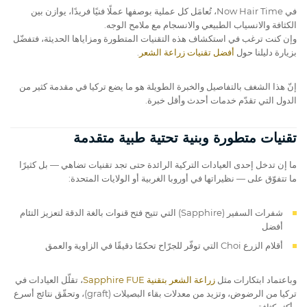
في Now Hair Time، تُعامَل كل عملية بوصفها عملًا فنيًا فريدًا، يوازن بين
الكثافة والانسياب الطبيعي والانسجام مع ملامح الوجه.
وإن كنت ترغب في استكشاف هذه التقنيات المتطورة ومزاياها الحديثة، فتفضّل
بزيارة دليلنا حول
أفضل تقنيات زراعة الشعر
.
إنّ هذا الشغف بالتفاصيل والخبرة الطويلة هو ما يضع تركيا في مقدمة كثير من
الدول التي تقدّم خدمات أحدث وأقل خبرة.
تقنيات متطورة وبنية تحتية طبية متقدمة
ما إن تدخل إحدى العيادات التركية الرائدة حتى تجد تقنيات تضاهي — بل كثيرًا
ما تتفوّق على — نظيراتها في أوروبا الغربية أو الولايات المتحدة:
شفرات السفير (Sapphire) التي تتيح فتح قنوات بالغة الدقة لتعزيز التئام
أفضل
أقلام الزرع Choi التي توفّر للجرّاح تحكمًا دقيقًا في الزاوية والعمق
وباعتماد ابتكارات مثل
زراعة الشعر بتقنية Sapphire FUE
، تقلّل العيادات في
تركيا من الرضوض، وتزيد من معدلات بقاء البصيلات (graft)، وتحقّق نتائج أسرع
وأكثر كثافة.