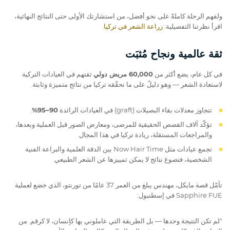
ولفهم الرحلة كاملةً على نحو أفضل، من استشارتك الأولى حتى النتائج النهائية،
اقرأ نظرتنا التفصيلية:
زراعة الشعر في تركيا
.
ثقة عالمية ونجاح مُثبَت
في كل عام، يضع أكثر من
60,000 مريض دولي
ثقتهم في العيادات التركية
لاستعادة الشعر — وهو دليلٌ على ما تحقّقه تركيا من نتائج متميزة وثابتة.
تتجاوز معدلات بقاء البصيلات (graft) في العيادات الرائدة
90–95%
.
تؤكّد آلاف القصص الحقيقية للمرضى، ومعارض الصور قبل العملية وبعدها،
والمراجعات المستقلة، ريادة تركيا في هذا المجال.
تجمع عيادات مثل Now Hair Time بين الدقة العلمية والبراعة الفنية
الشخصية، فتصوغ نتائج لا يمكن تمييزها عن الشعر الطبيعي.
تأمّل قصة مايكل، مهندس يبلغ من العمر 37 عامًا من تورنتو، الذي خضع لعملية
Sapphire FUE في إسطنبول:
"لم تكن النتيجة وحدها — بل الطريقة التي عاملوني بها كإنسان، لا كرقم. من