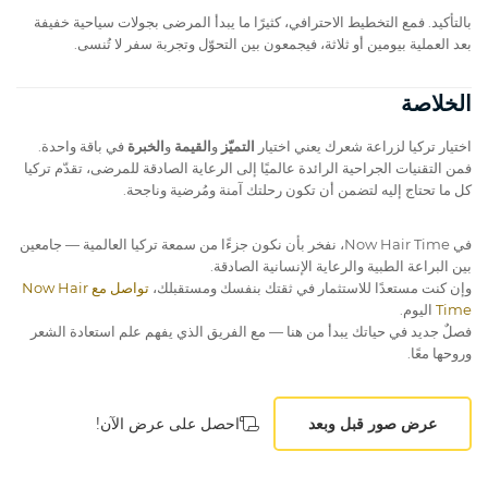
بالتأكيد. فمع التخطيط الاحترافي، كثيرًا ما يبدأ المرضى بجولات سياحية خفيفة
بعد العملية بيومين أو ثلاثة، فيجمعون بين التحوّل وتجربة سفر لا تُنسى.
الخلاصة
اختيار تركيا لزراعة شعرك يعني اختيار
التميّز
و
القيمة
و
الخبرة
في باقة واحدة.
فمن التقنيات الجراحية الرائدة عالميًا إلى الرعاية الصادقة للمرضى، تقدّم تركيا
كل ما تحتاج إليه لتضمن أن تكون رحلتك آمنة ومُرضية وناجحة.
في Now Hair Time، نفخر بأن نكون جزءًا من سمعة تركيا العالمية — جامعين
بين البراعة الطبية والرعاية الإنسانية الصادقة.
وإن كنت مستعدًا للاستثمار في ثقتك بنفسك ومستقبلك،
تواصل مع Now Hair
Time
اليوم.
فصلٌ جديد في حياتك يبدأ من هنا — مع الفريق الذي يفهم علم استعادة الشعر
وروحها معًا.
عرض صور قبل وبعد
احصل على عرض الآن!