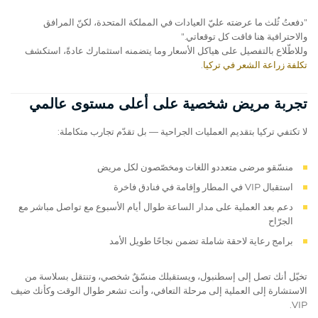
"دفعتُ ثُلث ما عرضته عليّ العيادات في المملكة المتحدة، لكنّ المرافق
والاحترافية هنا فاقت كل توقعاتي."
وللاطّلاع بالتفصيل على هياكل الأسعار وما يتضمنه استثمارك عادةً، استكشف
تكلفة زراعة الشعر في تركيا
.
تجربة مريض شخصية على أعلى مستوى عالمي
لا تكتفي تركيا بتقديم العمليات الجراحية — بل تقدّم تجارب متكاملة:
منسّقو مرضى متعددو اللغات ومخصّصون لكل مريض
استقبال VIP في المطار وإقامة في فنادق فاخرة
دعم بعد العملية على مدار الساعة طوال أيام الأسبوع مع تواصل مباشر مع
الجرّاح
برامج رعاية لاحقة شاملة تضمن نجاحًا طويل الأمد
تخيّل أنك تصل إلى إسطنبول، ويستقبلك منسّقٌ شخصي، وتنتقل بسلاسة من
الاستشارة إلى العملية إلى مرحلة التعافي، وأنت تشعر طوال الوقت وكأنك ضيف
VIP.