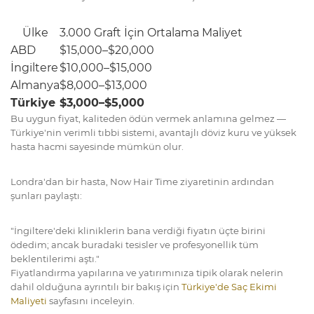
Ülke
3.000 Graft İçin Ortalama Maliyet
ABD
$15,000–$20,000
İngiltere
$10,000–$15,000
Almanya
$8,000–$13,000
Türkiye
$3,000–$5,000
Bu uygun fiyat, kaliteden ödün vermek anlamına gelmez —
Türkiye'nin verimli tıbbi sistemi, avantajlı döviz kuru ve yüksek
hasta hacmi sayesinde mümkün olur.
Londra'dan bir hasta, Now Hair Time ziyaretinin ardından
şunları paylaştı:
"İngiltere'deki kliniklerin bana verdiği fiyatın üçte birini
ödedim; ancak buradaki tesisler ve profesyonellik tüm
beklentilerimi aştı."
Fiyatlandırma yapılarına ve yatırımınıza tipik olarak nelerin
dahil olduğuna ayrıntılı bir bakış için
Türkiye'de Saç Ekimi
Maliyeti
sayfasını inceleyin.