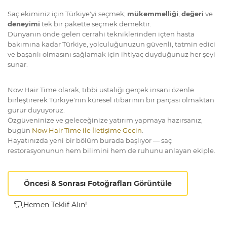
Saç ekiminiz için Türkiye'yi seçmek;
mükemmelliği
,
değeri
ve
deneyimi
tek bir pakette seçmek demektir.
Dünyanın önde gelen cerrahi tekniklerinden içten hasta
bakımına kadar Türkiye, yolculuğunuzun güvenli, tatmin edici
ve başarılı olmasını sağlamak için ihtiyaç duyduğunuz her şeyi
sunar.
Now Hair Time olarak, tıbbi ustalığı gerçek insani özenle
birleştirerek Türkiye'nin küresel itibarının bir parçası olmaktan
gurur duyuyoruz.
Özgüveninize ve geleceğinize yatırım yapmaya hazırsanız,
bugün
Now Hair Time ile İletişime Geçin
.
Hayatınızda yeni bir bölüm burada başlıyor — saç
restorasyonunun hem bilimini hem de ruhunu anlayan ekiple.
Öncesi & Sonrası Fotoğrafları Görüntüle
Hemen Teklif Alın!