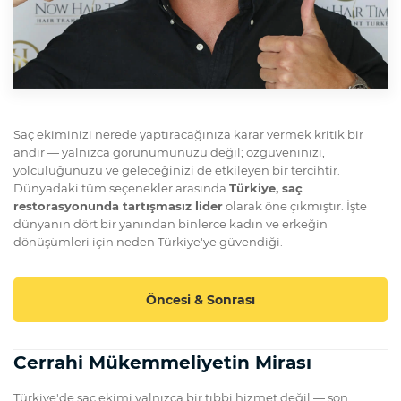
Saç ekiminizi nerede yaptıracağınıza karar vermek kritik bir
andır — yalnızca görünümünüzü değil; özgüveninizi,
yolculuğunuzu ve geleceğinizi de etkileyen bir tercihtir.
Dünyadaki tüm seçenekler arasında
Türkiye, saç
restorasyonunda tartışmasız lider
olarak öne çıkmıştır. İşte
dünyanın dört bir yanından binlerce kadın ve erkeğin
dönüşümleri için neden Türkiye'ye güvendiği.
Öncesi & Sonrası
Cerrahi Mükemmeliyetin Mirası
Türkiye'de saç ekimi yalnızca bir tıbbi hizmet değil — son