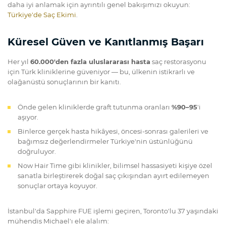
daha iyi anlamak için ayrıntılı genel bakışımızı okuyun:
Türkiye'de Saç Ekimi
.
Küresel Güven ve Kanıtlanmış Başarı
Her yıl
60.000'den fazla uluslararası hasta
saç restorasyonu
için Türk kliniklerine güveniyor — bu, ülkenin istikrarlı ve
olağanüstü sonuçlarının bir kanıtı.
Önde gelen kliniklerde graft tutunma oranları
%90–95
'i
aşıyor.
Binlerce gerçek hasta hikâyesi, öncesi-sonrası galerileri ve
bağımsız değerlendirmeler Türkiye'nin üstünlüğünü
doğruluyor.
Now Hair Time gibi klinikler, bilimsel hassasiyeti kişiye özel
sanatla birleştirerek doğal saç çıkışından ayırt edilemeyen
sonuçlar ortaya koyuyor.
İstanbul'da Sapphire FUE işlemi geçiren, Toronto'lu 37 yaşındaki
mühendis Michael'ı ele alalım: