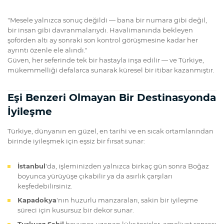
"Mesele yalnızca sonuç değildi — bana bir numara gibi değil,
bir insan gibi davranmalarıydı. Havalimanında bekleyen
şoförden altı ay sonraki son kontrol görüşmesine kadar her
ayrıntı özenle ele alındı."
Güven, her seferinde tek bir hastayla inşa edilir — ve Türkiye,
mükemmelliği defalarca sunarak küresel bir itibar kazanmıştır.
Eşi Benzeri Olmayan Bir Destinasyonda
İyileşme
Türkiye, dünyanın en güzel, en tarihi ve en sıcak ortamlarından
birinde iyileşmek için eşsiz bir fırsat sunar:
İstanbul
'da, işleminizden yalnızca birkaç gün sonra Boğaz
boyunca yürüyüşe çıkabilir ya da asırlık çarşıları
keşfedebilirsiniz.
Kapadokya
'nın huzurlu manzaraları, sakin bir iyileşme
süreci için kusursuz bir dekor sunar.
Turkuaz Sahil
boyunca uzanan lüks tesisler, ameliyat sonrası