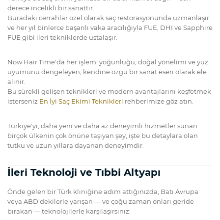
derece incelikli bir sanattır.
Buradaki cerrahlar özel olarak saç restorasyonunda uzmanlaşır
ve her yıl binlerce başarılı vaka aracılığıyla FUE, DHI ve Sapphire
FUE gibi ileri tekniklerde ustalaşır.
Now Hair Time'da her işlem; yoğunluğu, doğal yönelimi ve yüz
uyumunu dengeleyen, kendine özgü bir sanat eseri olarak ele
alınır.
Bu sürekli gelişen teknikleri ve modern avantajlarını keşfetmek
isterseniz
En İyi Saç Ekimi Teknikleri
rehberimize göz atın.
Türkiye'yi, daha yeni ve daha az deneyimli hizmetler sunan
birçok ülkenin çok önüne taşıyan şey, işte bu detaylara olan
tutku ve uzun yıllara dayanan deneyimdir.
İleri Teknoloji ve Tıbbi Altyapı
Önde gelen bir Türk kliniğine adım attığınızda, Batı Avrupa
veya ABD'dekilerle yarışan — ve çoğu zaman onları geride
bırakan — teknolojilerle karşılaşırsınız: