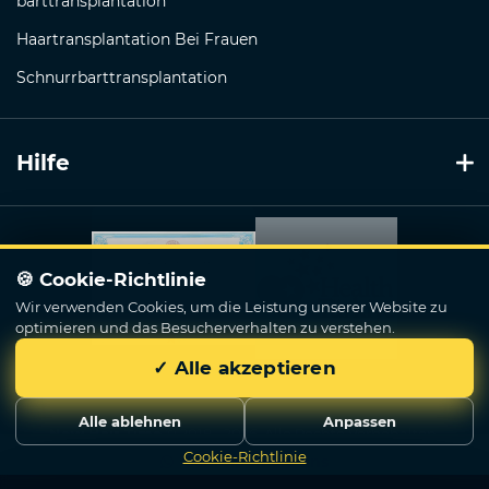
barttransplantation
Haartransplantation Bei Frauen
Schnurrbarttransplantation
Hilfe
🍪 Cookie-Richtlinie
Wir verwenden Cookies, um die Leistung unserer Website zu
optimieren und das Besucherverhalten zu verstehen.
✓ Alle akzeptieren
Alle ablehnen
Anpassen
Now Hair Time
© 2018 - 2026. Alle Rechte Vorbehalten.
Cookie-Richtlinie
Schreiben Sie uns