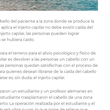
abello del paciente a la zona donde se produce la
 aplica el injerto capilar no debe existir caída del
injerto capilar, las personas pueden lograr
 se hubiera caído.
 el terreno para el alivio psicológico y físico de
pilar es devolver a las personas un cabello con un
as personas quedan satisfechas con el proceso de
ara quienes desean librarse de la caída del cabello
rse es, sin duda, el injerto capilar.
ealizaron un estudiante y un profesor alemanes en
 estudiante trasplantaron el cabello de una zona
jerto. La operación realizada por el estudiante y el
s estudios suyos, lo que pone de relieve que