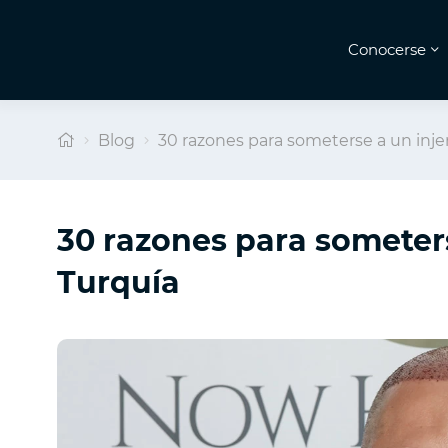
Conocerse
Blog
30 razones para someterse a un injer
30 razones para someters
Turquía