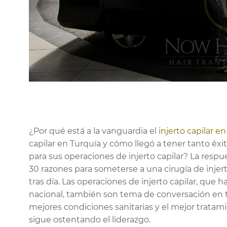
¿Por qué está a la vanguardia el
injerto capilar e
capilar en Turquía y cómo llegó a tener tanto éxi
para sus operaciones de injerto capilar? La resp
30 razones para someterse a una cirugía de injer
tras día. Las operaciones de injerto capilar, que
nacional, también son tema de conversación en 
mejores condiciones sanitarias y el mejor tratamie
sigue ostentando el liderazgo.