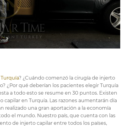
n Turquía
? ¿Cuándo comenzó la cirugía de injerto
to? ¿Por qué deberían los pacientes elegir Turquía
uesta a todo esto se resume en 30 puntos. Existen
to capilar en Turquía. Las razones aumentarán día
 han realizado una gran aportación a la economía
todo el mundo. Nuestro país, que cuenta con las
nto de injerto capilar entre todos los países,