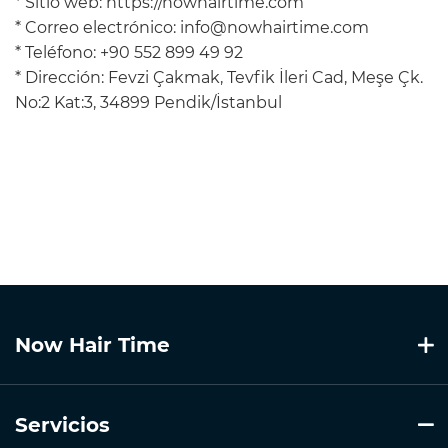
* Sitio web: https://nowhairtime.com
* Correo electrónico:
info@nowhairtime.com
* Teléfono: +90 552 899 49 92
* Dirección: Fevzi Çakmak, Tevfik İleri Cad, Meşe Çk.
No:2 Kat:3, 34899 Pendik/İstanbul
Now Hair Time
Servicios