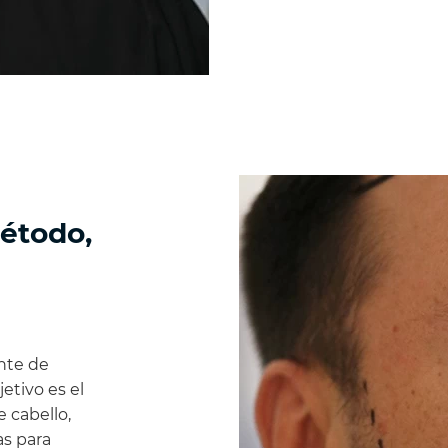
método,
nte de
jetivo es el
 cabello,
as para