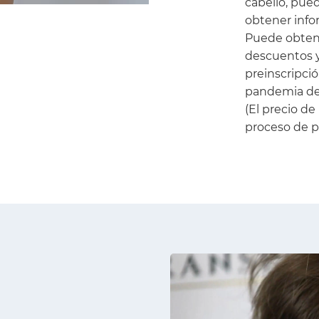
cabello, pue
obtener info
Puede obtene
descuentos 
preinscripci
pandemia de 
(El precio de
proceso de p