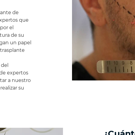
plante de
expertos que
por el
tura de su
uegan un papel
 trasplante
 del
 de expertos
tar a nuestro
ealizar su
¿Cuánt