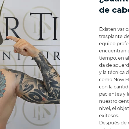
de cab
Existen vario
trasplante de
equipo profes
encuentran e
tiempo, en al
da de acuerd
y la técnica 
como Now Hai
con la canti
pacientes y l
nuestro centr
nivel, el obj
exitosos.
Después de q