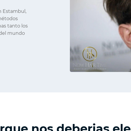
en Estambul,
 métodos
as tanto los
 del mundo
rque nos deberias ele