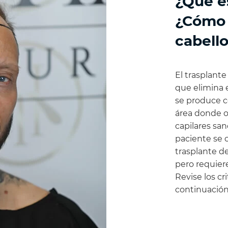
¿Qué es
¿Cómo s
cabell
El trasplant
que elimina 
se produce c
área donde oc
capilares san
paciente se c
trasplante d
pero requier
Revise los cr
continuación