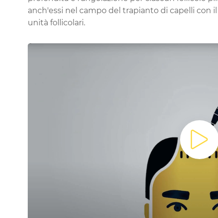
anch'essi nel campo del trapianto di capelli con i
unità follicolari.