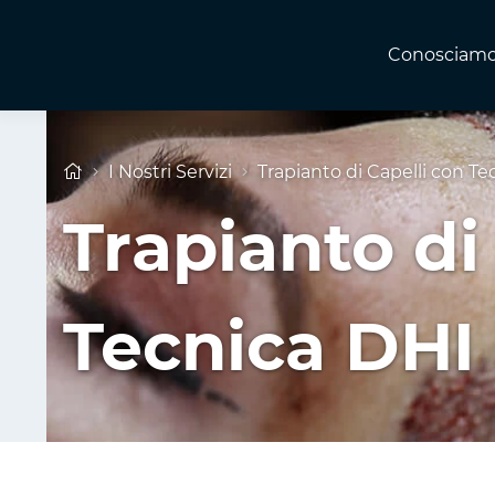
Conosciamo
I Nostri Servizi
Trapianto di Capelli con Te
Trapianto di
Tecnica DHI 