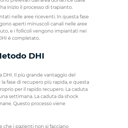
ono prelevati dall'area donatrice dalla
a inizio il processo di trapianto.
iantati nelle aree riceventi. In questa fase
gono aperti minuscoli canali nelle aree
o, e i follicoli vengono impiantati nei
i DHI è completato.
Metodo DHI
ca DHI. Il più grande vantaggio del
è la fase di recupero più rapida, e questa
roprio per il rapido recupero. La caduta
 a una settimana. La caduta da shock
ttimane. Questo processo viene
che i pazienti non si facciano