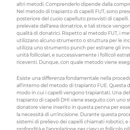
altri metodi. Comprenderlo dipende dalla compre
Nel metodo di trapianto di capelli FUT, sono presenti
posteriore del cuoio capelluto provvisti di capelli.
prelevate dall'area donatrice, e tali strisce vengo
qualità di donatrici. Rispetto al metodo FUT, i me
utilizzano alcuno strumento o struttura per le incis
utilizza uno strumento punch per estrarre gli in
unità follicolari, e successivamente i follicoli est
riceventi. Dunque, con quale metodo viene eseguit
Esiste una differenza fondamentale nella procedur
all'interno del metodo di trapianto FUE. Questa d
modo in cui i capelli vengono trapiantati. Una del
trapianto di capelli DHI viene eseguito con uno 
donatore viene inserito in questa penna per esser
la necessità di un'incisione. Durante questa pro
sistemi di prelievo dei capelli chiamati robotici,
profondità e l'angolazione per ciascun follicolo pi