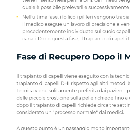
viene inserito nella penna DHI. Gli innesti veng
quale è possibile prelevarli e successivamente h
Nell'ultima fase, i follicoli piliferi vengono trap
il medico esegue un lavoro di precisione e ven
precedentemente individuate sul cuoio capellut
canali. Dopo questa fase, il trapianto di capell
Fase di Recupero Dopo il 
Il trapianto di capelli viene eseguito con la tecni
trapianto di capelli DHI rispetto agli altri metodi 
tecnica viene solitamente preferita dai pazienti p
delle piccole crosticine sulla pelle richiede fino
dopo il trapianto di capelli richiede circa tre se
considerato un "processo normale" dai medici.
A questo punto è un passaggio molto importante 