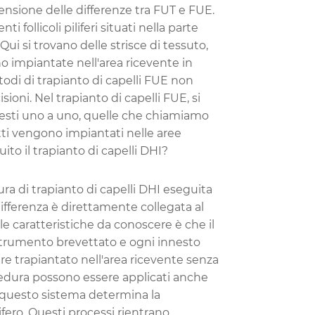
nsione delle differenze tra FUT e FUE.
 follicoli piliferi situati nella parte
 Qui si trovano delle strisce di tessuto,
no impiantate nell'area ricevente in
todi di trapianto di capelli FUE non
ioni. Nel trapianto di capelli FUE, si
nesti uno a uno, quelle che chiamiamo
ratti vengono impiantati nelle aree
o il trapianto di capelli DHI?
a di trapianto di capelli DHI eseguita
ifferenza è direttamente collegata al
le caratteristiche da conoscere è che il
strumento brevettato e ogni innesto
e trapiantato nell'area ricevente senza
cedura possono essere applicati anche
 e questo sistema determina la
lifero. Questi processi rientrano