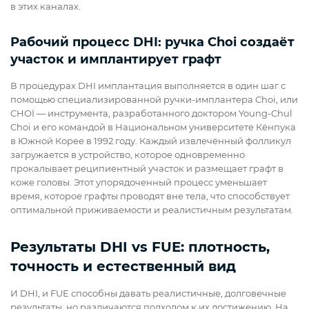
в этих каналах.
Рабочий процесс DHI: ручка Choi создаёт
участок и имплантирует графт
В процедурах DHI имплантация выполняется в один шаг с
помощью специализированной ручки-имплантера Choi, или
CHOÏ — инструмента, разработанного доктором Young-Chul
Choi и его командой в Национальном университете Кёнпука
в Южной Корее в 1992 году. Каждый извлечённый фолликул
загружается в устройство, которое одновременно
прокалывает реципиентный участок и размещает графт в
коже головы. Этот упорядоченный процесс уменьшает
время, которое графты проводят вне тела, что способствует
оптимальной приживаемости и реалистичным результатам.
Результаты DHI vs FUE: плотность,
точность и естественный вид
И DHI, и FUE способны давать реалистичные, долговечные
результаты, но различаются подходом к их достижению. На