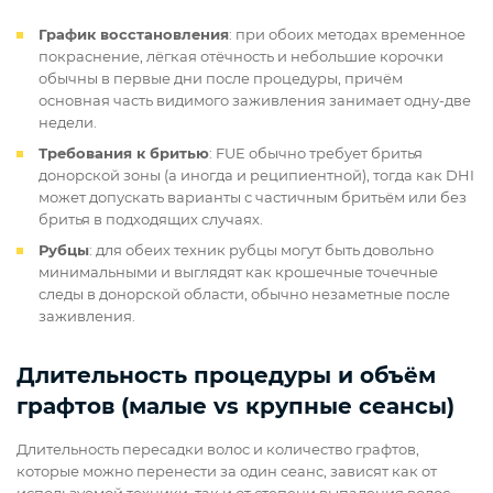
График восстановления
: при обоих методах временное
покраснение, лёгкая отёчность и небольшие корочки
обычны в первые дни после процедуры, причём
основная часть видимого заживления занимает одну-две
недели.
Требования к бритью
: FUE обычно требует бритья
донорской зоны (а иногда и реципиентной), тогда как DHI
может допускать варианты с частичным бритьём или без
бритья в подходящих случаях.
Рубцы
: для обеих техник рубцы могут быть довольно
минимальными и выглядят как крошечные точечные
следы в донорской области, обычно незаметные после
заживления.
Длительность процедуры и объём
графтов (малые vs крупные сеансы)
Длительность пересадки волос и количество графтов,
которые можно перенести за один сеанс, зависят как от