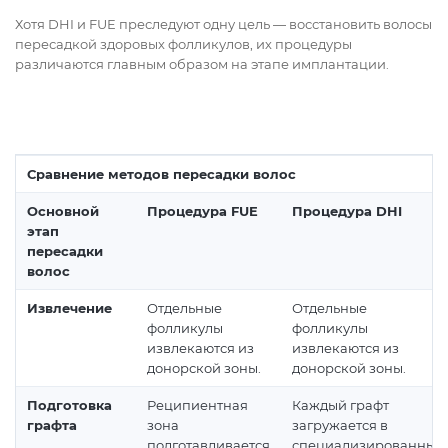
Хотя DHI и FUE преследуют одну цель — восстановить волосы
пересадкой здоровых фолликулов, их процедуры
различаются главным образом на этапе имплантации.
Сравнение методов пересадки волос
Основной
Процедура FUE
Процедура DHI
этап
пересадки
волос
Извлечение
Отдельные
Отдельные
фолликулы
фолликулы
извлекаются из
извлекаются из
донорской зоны.
донорской зоны.
Подготовка
Реципиентная
Каждый графт
графта
зона
загружается в
подготавливается
специализированный