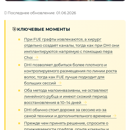
Последнее обновление: 01.06.2026
🎯
КЛЮЧЕВЫЕ МОМЕНТЫ
При FUE графты извлекаются, а хирург
отдельно создаёт каналы, тогда как при DHI они
имплантируются напрямую с помощью пера
Choi
DHI позволяет добиться более плотного и
контролируемого размещения по линии роста
волос, тогда как FUE лучше подходит для
больших сессий
Оба метода малоинвазивны, не оставляют
линейного рубца и имеют схожий период
восстановления в 10–14 дней
DHI обычно стоит дороже за сессию из-за
самой техники и дополнительного времени
Прежде чем принять решение, спросите о
приживаемости графтов, опыте команды и