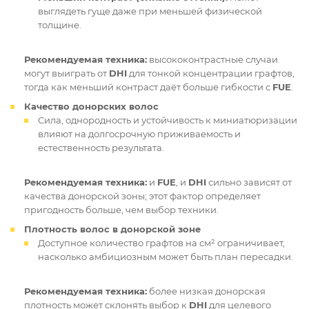
выглядеть гуще даже при меньшей физической
толщине.
Рекомендуемая техника:
высококонтрастные случаи
могут выиграть от
DHI
для тонкой концентрации графтов,
тогда как меньший контраст даёт больше гибкости с
FUE
.
Качество донорских волос
Сила, однородность и устойчивость к миниатюризации
влияют на долгосрочную приживаемость и
естественность результата.
Рекомендуемая техника:
и
FUE
, и
DHI
сильно зависят от
качества донорской зоны; этот фактор определяет
пригодность больше, чем выбор техники.
Плотность волос в донорской зоне
Доступное количество графтов на см² ограничивает,
насколько амбициозным может быть план пересадки.
Рекомендуемая техника:
более низкая донорская
плотность может склонять выбор к
DHI
для целевого