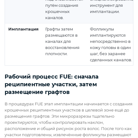
путём создания
инструмент для
крошечных
имплантации.
каналов.
Имплантация
Графты затем
Фолликулы
размещаются в
имплантируются
каналах для
непосредственно в
восстановления
кожу головы в один
плотности.
шаг, без заранее
сделанных каналов.
Рабочий процесс FUE: сначала
реципиентные участки, затем
размещение графтов
В процедурах FUE этап имплантации начинается с создания
крошечных реципиентных участков в целевой зоне ещё до
размещения графтов. Эти микроразрезы тщательно
проектируются, чтобы контролировать наклон,
расположение и общий рисунок роста волос. После того как
участки подготовлены, извлечённые фолликулы размещают