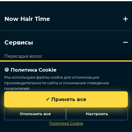
Now Hair Time
Сервисы
Пересадка волос
Трансплантация бороды
🍪 Политика Cookie
Пересадка волос у женщин
Мы используем файлы cookie для оптимизации
производительности сайта и понимания поведения
Пересадка Усов
посетителей.
✓ Принять все
Помощь
Отклонить все
Настроить
Политика Cookie
Напишите нам