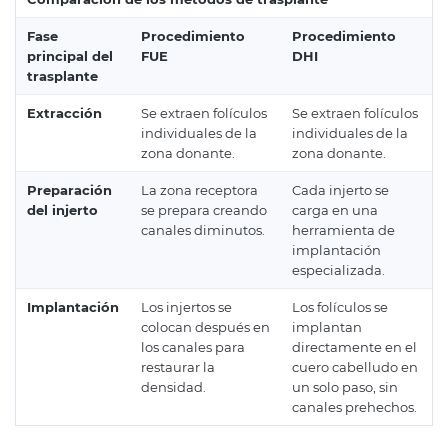
Fase
Procedimiento
Procedimiento
principal del
FUE
DHI
trasplante
Extracción
Se extraen folículos
Se extraen folículos
individuales de la
individuales de la
zona donante.
zona donante.
Preparación
La zona receptora
Cada injerto se
del injerto
se prepara creando
carga en una
canales diminutos.
herramienta de
implantación
especializada.
Implantación
Los injertos se
Los folículos se
colocan después en
implantan
los canales para
directamente en el
restaurar la
cuero cabelludo en
densidad.
un solo paso, sin
canales prehechos.