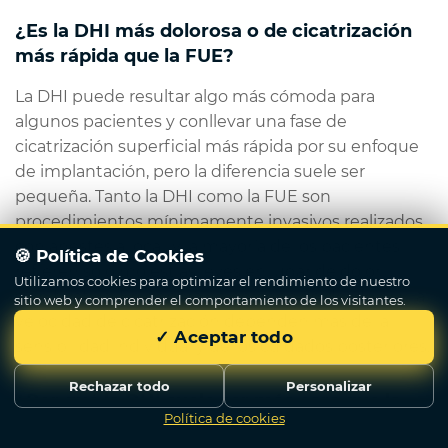
¿Es la DHI más dolorosa o de cicatrización
más rápida que la FUE?
La DHI puede resultar algo más cómoda para
algunos pacientes y conllevar una fase de
cicatrización superficial más rápida por su enfoque
de implantación, pero la diferencia suele ser
pequeña. Tanto la DHI como la FUE son
procedimientos mínimamente invasivos realizados
con anestesia local, y la mayoría de los pacientes
🍪 Política de Cookies
refieren solo molestias leves en lugar de dolor
Utilizamos cookies para optimizar el rendimiento de nuestro
significativo. En general, la percepción del dolor y la
sitio web y comprender el comportamiento de los visitantes.
velocidad de cicatrización dependen más de la
✓ Aceptar todo
sensibilidad individual y de los cuidados posteriores.
Rechazar todo
Personalizar
¿Por qué la DHI suele ser más cara que la
Política de cookies
Escribenos
FUE?