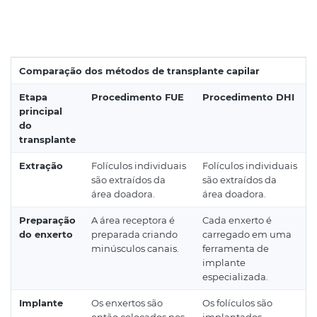
Comparação dos métodos de transplante capilar
Etapa
Procedimento FUE
Procedimento DHI
principal
do
transplante
Extração
Folículos individuais
Folículos individuais
são extraídos da
são extraídos da
área doadora.
área doadora.
Preparação
A área receptora é
Cada enxerto é
do enxerto
preparada criando
carregado em uma
minúsculos canais.
ferramenta de
implante
especializada.
Implante
Os enxertos são
Os folículos são