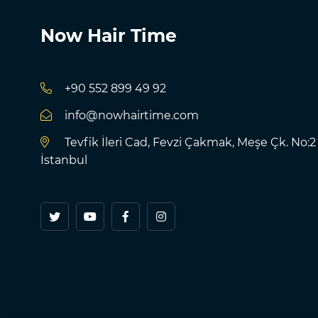
Now Hair Time
+90 552 899 49 92
info@nowhairtime.com
Tevfik İleri Cad, Fevzi Çakmak, Meşe Çk. No:2
İstanbul