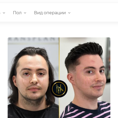
в
Пол
Вид операции