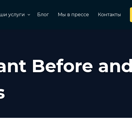
ши услуги
Блог
Мы в прессе
Контакты
ant Before an
s