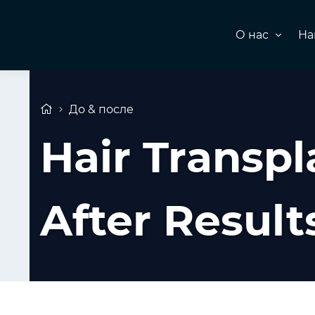
О нас
На
До & после
Hair Transpl
After Result