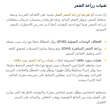
تقنيات زراعة الشعر
إنّ تحديد
أيّ طريقة لزراعة الشعر أفضل
يعتمد على الأهداف الفردية، ونمط
تساقط الشعر، وتوفّر الشعر المانح. وثمّة طريقتان رئيسيتان حديثتان مفضّلتان
لزراعة الشعر، فيما تُتيح إحدى التقنيات أيضًا أدنى قدر من الاضطراب للشعر
الموجود.
اقتطاف الوحدات البصيلية (FUE):
يوفّر اقتطافًا دقيقًا مع ترك ندوب ضئيلة.
زراعة الشعر المباشرة (DHI):
تتيح وضعًا مباشرًا للبصيلات لتحقيق كثافة
أعلى وتقليل التعامل اليدوي.
تقنيات بدون حلاقة:
المعروفة أيضًا بـ
تقنيات زراعة الشعر دون حلاقة
،
حيث يقتطف الجرّاحون البصيلات ويزرعونها مع إبقاء الشعر المحيط سليمًا،
مما يوفّر إجراءً متحفّظًا وأقلّ ظهورًا، ويُقلّل وقت التعطّل والعلامات المرئية
للجراحة، وهو مثالي إذا كنتِ تفضّلين الحفاظ على تسريحة شعرك الحالية
أثناء الإجراء وبعده.
يستطيع اختصاصي مؤهَّل تقييم خصائص شعرك والتوصية بالطريقة التي توازن
على أفضل وجه بين النتائج الطبيعية، ووقت التعافي، والمتانة على المدى
الطويل.