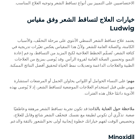
الاختصاصيين على التمييز بين أنواع تساقط الشعر وتوجيه العلاج المناسب.
خيارات العلاج لتساقط الشعر وفق مقياس
Ludwig
يعتمد علاج تساقط الشعر النمطي الأنثوي على مرحلة التخفّف، والأسباب
الكامنة، والصحّة العامة للشعر. ولأنّ هذا المقياس يعكس تغيّرات تدريجية في
كثافة الشعر، تُصمَّم الخطط العلاجية لكبح المزيد من التساقط، ودعم إعادة
النمو، وتحسين الصحّة العامة لفروة الرأس. وقد يُوصى بمزيج من العلاجات
الطبية والعلاجات الداعمة وتعديلات نمط الحياة لتحقيق أفضل النتائج الممكنة.
مهم:
على النساء الحوامل أو اللواتي يحاولن الحمل أو المرضعات استشارة
مهني طبي قبل استخدام العلاجات الموضعية لتساقط الشعر، إذ لا يُوصى بهذه
الأدوية دائمًا خلال هذه الفترات.
ملاحظة حول العناية بالذات:
قد تكون تجربة تساقط الشعر مرهقة وعاطفيًا
صعبة. تذكّري أن تكوني لطيفة مع نفسك. فتخفّف الشعر شائع وقابل للعلاج،
وتخصيص الوقت لفهم خياراتك خطوة إيجابية أولى نحو الشعور بالثقة والدعم.
Minoxidil