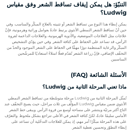
التنبّؤ: هل يمكن إيقاف تساقط الشعر وفق مقياس
Ludwig؟
يمكن إبطاء هذا النوع من تساقط الشعر أو تثبيته بالعلاج المبكّر والمناسب. وفي
حين أنّ تساقط الشعر النمطي الأنثوي يرتبط عادةً بعوامل وراثية وهرمونية، فإنّ
علاجات مثل العلاجات الموضعية، والأدوية الهرمونية، والعلاجات الداعمة لفروة
الرأس، قد تساعد على الحفاظ على كثافة الشعر. وفي حين يؤدّي التشخيص
المبكّر والرعاية المنتظمة دورًا مهمًّا في الحفاظ على الشعر الموجود والحدّ من
التخفّف الإضافي، فإنّ زراعة الشعر تُقدّم فعلًا امتلاءً استعاديًا للمرشّحين
المناسبين.
الأسئلة الشائعة (FAQ)
ماذا تعني المرحلة الثانية من Ludwig؟
تُمثّل المرحلة الثانية من Ludwig مرحلة متوسّطة من تساقط الشعر النمطي
الأنثوي ضمن مقياس Ludwig المؤلَّف من ثلاث مراحل، حيث يصبح التخفّف عند
التاج أكثر مرئيّة وينتشر على مساحة أوسع من فروة الرأس. ويبقى خط الشعر
الأمامي سليمًا عادةً، لكنّ كثافة الشعر في الأعلى تتراجع بشكل ملحوظ. والتعرّف
على هذه المرحلة مبكّرًا أمر مهم، إذ يمكن للعلاجات التدخّلية أن تساعد على
إبطاء التطوّر وتحسين تغطية الشعر.