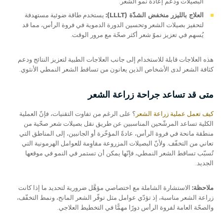
البصيلات ودعم إعادة نمو الشعر.
العلاج بالليزر منخفض الشدّة (LLLT):
يستخدم طاقة ضوئية مستهدفة
لتحفيز بصيلات الشعر وتحسين الدورة الدموية في فروة الرأس، مما قد
يُسهم في تعزيز نموّ شعر أكثر صحّة مع مرور الوقت.
هذه العلاجات قابلة للاستخدام إلى جانب العلاجات الطبية لتعزيز النتائج ودعم
كثافة الشعر لدى الأشخاص الذين يعانون من تساقط الشعر النمطي الأنثوي.
متى قد تساعد جراحة زراعة الشعر
كيف تعمل عملية زراعة الشعر
؟ على الرغم من تفاوت التقنيات، فإنّ العملية
الكلية تساعد المرشّحين المناسبين عن طريق نقل بصيلات شعر صحّية من
منطقة مانحة في فروة الرأس، عادةً المؤخّرة أو الجانبين، إلى المناطق التي
تعاني من التخفّف. ولأنّ البصيلات المزروعة مقاوِمة للعوامل الهرمونية التي
تُسبّب تساقط الشعر النمطي، فإنّها يمكن أن تستمر في النمو في موقعها
الجديد.
ملاحظة:
الاستشارة الشاملة مع اختصاصي مؤهَّل ضرورية لتحديد ما إذا كانت
زراعة الشعر مناسبة، إذ تؤدّي عوامل مثل توفّر الشعر المانح، ونمط التخفّف،
والصحّة العامة لفروة الرأس دورًا مهمًّا في التخطيط العلاجي.