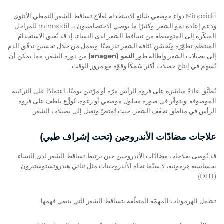
Minoxidil دواء موضعي شائع الاستخدام لعلاج تساقط الشعر النمطي الأنثوي
ودعم إعادة نمو الشعر. وكثيرًا ما يوصي الاختصاصيون بـ minoxidil للمراحل
المبكّرة إلى المتوسطة من تساقط الشعر لدى النساء، إذ قد يُعيق الاستخدامُ
المنتظم تطوّرَه ويُحسّن كثافة الشعر تدريجيًا. ويعمل من خلال تحسين تدفّق الدم
إلى بصيلات الشعر وإطالة طور
النمو (anagen)
من دورة الشعر، مما يمكن أن
يُسهم في إنتاج خصلات أكثر سُمكًا وقوّة مع مرور الوقت.
يُطبَّق عادةً مباشرة على فروة الرأس مرّة أو مرّتين يوميًا، اعتمادًا على التركيبة
الموصوفة. ويتوفّر في صورة محلول موضعي أو رغوة، تُوزَّع بلطف على فروة
الرأس في مناطق تخفّف الشعر، حيث تُمتصّ وتصل إلى بصيلات الشعر.
علاجات مضادّات الأندروجين (تحت إشراف طبي)
قد يُوصى بعلاجات مضادّات الأندروجين حين يرتبط تساقط الشعر لدى النساء
بحساسية هرمونية، لا سيّما تجاه الأندروجينات مثل ثنائي هيدروتستوستيرون
(DHT).
تشمل الهرمونات المهمّة المتعلّقة بتساقط الشعر التي ينبغي فهمها: