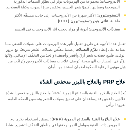
الأندروجينات:
مجموعة من الهرمونات تؤثّر في تطوّر السمات الذكورية
النموذجية وصيانتها، كنموّ شعر الجسم، وخفض نبرة الصوت، وكتلة العضلات.
التستوستيرون:
الأكثر شهرة بين الأندروجينات، إلى جانب مشتقّه الأكثر
فاعلية،
ثنائي هيدروتستوستيرون (DHT)
.
مضادّات الأندروجين:
أدوية أو مواد تحجب آثار الأندروجينات في الجسم.
تعمل هذه الأدوية عن طريق تقليل تأثير هذه الهرمونات على بصيلات الشعر، مما
يساعد على إبطاء
تقزّم البصيلات
(عندما تتقلّص بصيلات الشعر تدريجيًا مع مرور
الوقت، فتُنتج خصلات شعر أرقّ وأقصر وأضعف) والحدّ من التخفّف الإضافي. ولأنّها
تؤثّر في المسارات الهرمونية، تُوصف علاجات مضادّات الأندروجين وتُراقَب من
قِبل مهنيي الرعاية الصحّية لضمان استخدامها بأمان.
علاج PRP والعلاج بالليزر منخفض الشدّة
يُعدّ العلاج بالبلازما الغنية بالصفائح الدموية (PRP) والعلاج بالليزر منخفض الشدّة
علاجين داعمَين قد يساعدان على تحفيز بصيلات الشعر وتحسين الصحّة العامة
لفروة الرأس.
علاج البلازما الغنية بالصفائح الدموية (PRP):
يتضمّن استخدام بلازما دم
المريض ذاته، الغنية بعوامل النمو، وحقنها في مناطق التخفّف لتشجيع نشاط