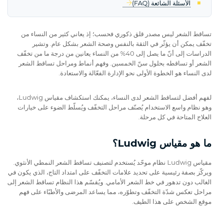
الأسئلة الشائعة (FAQ)
تساقط الشعر ليس مصدر قلق ذكوري فحسب؛ إذ يعاني كثير من النساء من
تخفّف يمكن أن يؤثّر في الثقة بالنفس وصحة الشعر بشكل عام. وتشير
الدراسات إلى أنّ ما يصل إلى 40% من النساء يعانين من درجة ما من تخفّف
الشعر أو تساقطه بحلول سنّ الخمسين. وفهم أنماط ومراحل تساقط الشعر
لدى النساء هو الخطوة الأولى نحو الإدارة الفعّالة والاستعادة.
لفهم أفضل لتساقط الشعر لدى النساء، يمكنك استكشاف مقياس Ludwig،
وهو نظام واسع الاستخدام يُصنّف مراحل التخفّف ويُسلّط الضوء على خيارات
العلاج المتاحة في كل مرحلة.
ما هو مقياس Ludwig؟
مقياس Ludwig نظام موحّد يُستخدم لتصنيف تساقط الشعر النمطي الأنثوي.
ويركّز بصفة رئيسية على تحديد علامات التخفّف على امتداد التاج، الذي يكون في
الغالب دون تدهور في خط الشعر الأمامي. ويُقسّم هذا النظام تساقط الشعر إلى
مراحل تعكس شدّة التخفّف وتطوّره، مما يساعد المرضى والأطبّاء على فهم
موقع الشخص على هذا الطيف.