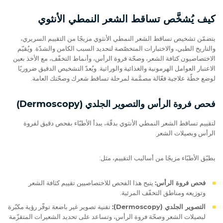
كيف يُشخَّص تساقط الشعر النمطي الأنثوي
يتضمّن تشخيص تساقط الشعر النمطي الأنثوي مزيجًا من التقييم السريري،
والتاريخ الطبي، والاختبارات المتخصّصة لتحديد السبب الكامن والشدّة. ويُقيّم
الاختصاصيون كثافة الشعر، وصحّة فروة الرأس، وأنماط التخفّف، مع الأخذ بعين
الاعتبار العوامل الهرمونية والغذائية والوراثية. ويُعدّ التشخيص الدقيق ضروريًا
لوضع خطّة علاجية فعّالة مصمَّمة لمرحلة تساقط شعرك وصحّتك العامة.
فحص فروة الرأس والتصوير الجلدي (Dermoscopy)
لتقييم تساقط الشعر النمطي الأنثوي بدقّة، يبدأ الأطبّاء بفحص دقيق لفروة
الرأس وبصيلات الشعر.
يطبّق الأطبّاء مزيجًا من أساليب التقييم، مثل:
فحص فروة الرأس:
يتيح هذا الفحص للاختصاصيين تقييم كثافة الشعر
وتوزيعه ومناطق التخفّف المرئية.
التصوير الجلدي (Dermoscopy):
تقنية تصوير غير باضعة توفّر رؤية مكبّرة
لبصيلات الشعر وصحّة فروة الرأس، وتساعد على تحديد الشعيرات المتقزّمة