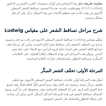
معلومة طريفة:
طوّر هذا المقياس في أوائل سبعينيات القرن العشرين الدكتور
Erich Ludwig، وهو طبيب جلدية، تحديدًا لتصنيف تساقط الشعر النمطي
الأنثوي في وقت كانت فيه معظم الأبحاث في هذا المجال تركّز على الرجال
بشكل رئيسي.
شرح مراحل تساقط الشعر على مقياس Ludwig
يُنظّم مقياس Ludwig تساقط الشعر النمطي الأنثوي في ثلاث مراحل رئيسية،
تتدرّج من التخفّف الخفيف إلى تساقط شعر التاج الشديد. وتُبرز كل مرحلة كيف
تتراجع كثافة الشعر على امتداد قمّة فروة الرأس، مع الإبقاء على خط شعر
أمامي. وتوفّر هذه المراحل في نهاية المطاف إطارًا للتعرّف على العلامات
المبكّرة، ومراقبة التطوّر، واستكشاف خيارات العلاج المناسبة.
المرحلة الأولى: تخفّف الشعر المبكّر
تُمثّل هذه المرحلة أولى علامات تساقط الشعر النمطي الأنثوي، مع تخفّف
طفيف يتركّز بصفة رئيسية عند التاج. وقد يبدو الشعر أقلّ كثافة قليلًا، وقد يتّسع
خط الفرق المركزي، غير أنّ التغطية الإجمالية تبقى محفوظة إلى حدٍّ كبير. ويتيح
اكتشاف تساقط الشعر في هذه المرحلة التدخّل المبكّر، الذي يمكن أن يساعد
على إبطاء التطوّر والحفاظ على الشعر الموجود.