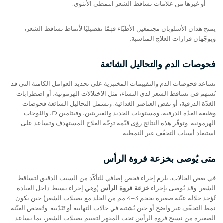
أو غيرها من علامات تساقط الشعر النمطي الأنثوي.
يمنح هذان الأسلوبان مجتمعَين الأطبّاء فهمًا تفصيليًا لأنماط تساقط الشعر،
ويوجّهان قرارات العلاج المناسبة.
فحوصات الدم والتحاليل الشائعة
تساعد فحوصات الدم والتقييمات المختبرية على تحديد العوامل الكامنة التي قد
تُسهم في تساقط الشعر لدى النساء، مثل الاختلالات الهرمونية، أو اضطرابات
الغدّة الدرقية، أو نقص العناصر الغذائية. وتشمل التحاليل الشائعة فحوصات
وظيفة الغدّة الدرقية، ومستويات الحديد والفيريتين، وفيتامين D، واللوحات
الهرمونية. وتوفّر هذه النتائج رؤى قيّمة توجّه العلاج المستهدف وتساعد على
استبعاد أسباب التخفّف غير النمطية.
متى يُوصى بخزعة فروة الرأس
في بعض الحالات، يلزم إجراء فحص إضافي للتأكّد من السبب الدقيق لتساقط
الشعر. وقد يُوصى بإجراء
خزعة فروة الرأس
(وهي إجراء بسيط داخل العيادة
تُؤخذ خلاله عيّنة صغيرة بحجم 3–4 مم من الجلد مع بصيلات الشعر) حين يكون
نمط التخفّف غير واضح أو حين يُشتبه في حالات التهابية أو تَنَدّبية. وتُفحص العيّنة
الصغيرة من نسيج فروة الرأس تحت المجهر لتقييم بصيلات الشعر، بما يساعد