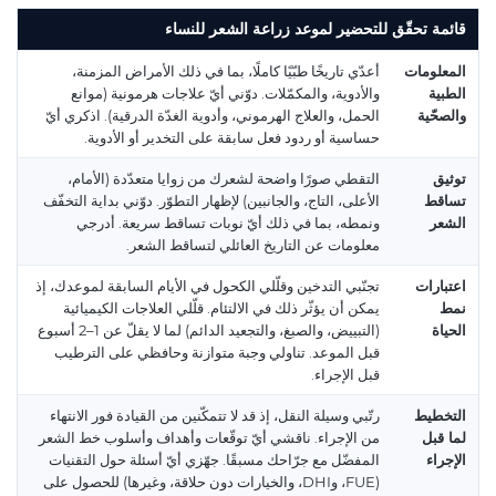
قائمة تحقّق للتحضير لموعد زراعة الشعر للنساء
المعلومات
أعدّي تاريخًا طبّيًا كاملًا، بما في ذلك الأمراض المزمنة،
الطبية
والأدوية، والمكمّلات. دوّني أيّ علاجات هرمونية (موانع
والصحّية
الحمل، والعلاج الهرموني، وأدوية الغدّة الدرقية). اذكري أيّ
حساسية أو ردود فعل سابقة على التخدير أو الأدوية.
توثيق
التقطي صورًا واضحة لشعرك من زوايا متعدّدة (الأمام،
تساقط
الأعلى، التاج، والجانبين) لإظهار التطوّر. دوّني بداية التخفّف
الشعر
ونمطه، بما في ذلك أيّ نوبات تساقط سريعة. أدرجي
معلومات عن التاريخ العائلي لتساقط الشعر.
اعتبارات
تجنّبي التدخين وقلّلي الكحول في الأيام السابقة لموعدك، إذ
نمط
يمكن أن يؤثّر ذلك في الالتئام. قلّلي العلاجات الكيميائية
الحياة
(التبييض، والصبغ، والتجعيد الدائم) لما لا يقلّ عن 1–2 أسبوع
قبل الموعد. تناولي وجبة متوازنة وحافظي على الترطيب
قبل الإجراء.
التخطيط
رتّبي وسيلة النقل، إذ قد لا تتمكّنين من القيادة فور الانتهاء
لما قبل
من الإجراء. ناقشي أيّ توقّعات وأهداف وأسلوب خط الشعر
الإجراء
المفضّل مع جرّاحك مسبقًا. جهّزي أيّ أسئلة حول التقنيات
(FUE، وDHI، والخيارات دون حلاقة، وغيرها) للحصول على