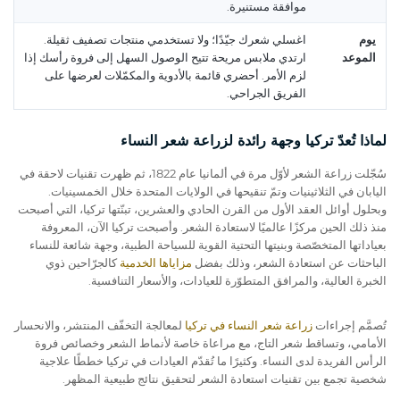
موافقة مستنيرة.
يوم
اغسلي شعرك جيّدًا؛ ولا تستخدمي منتجات تصفيف ثقيلة.
الموعد
ارتدي ملابس مريحة تتيح الوصول السهل إلى فروة رأسك إذا
لزم الأمر. أحضري قائمة بالأدوية والمكمّلات لعرضها على
الفريق الجراحي.
لماذا تُعدّ تركيا وجهة رائدة لزراعة شعر النساء
سُجّلت زراعة الشعر لأوّل مرة في ألمانيا عام 1822، ثم ظهرت تقنيات لاحقة في
اليابان في الثلاثينيات وتمّ تنقيحها في الولايات المتحدة خلال الخمسينيات.
وبحلول أوائل العقد الأول من القرن الحادي والعشرين، تبنّتها تركيا، التي أصبحت
منذ ذلك الحين مركزًا عالميًا لاستعادة الشعر. وأصبحت تركيا الآن، المعروفة
بعياداتها المتخصّصة وبنيتها التحتية القوية للسياحة الطبية، وجهة شائعة للنساء
الباحثات عن استعادة الشعر، وذلك بفضل
مزاياها الخدمية
كالجرّاحين ذوي
الخبرة العالية، والمرافق المتطوّرة للعيادات، والأسعار التنافسية.
تُصمَّم إجراءات
زراعة شعر النساء في تركيا
لمعالجة التخفّف المنتشر، والانحسار
الأمامي، وتساقط شعر التاج، مع مراعاة خاصة لأنماط الشعر وخصائص فروة
الرأس الفريدة لدى النساء. وكثيرًا ما تُقدّم العيادات في تركيا خططًا علاجية
شخصية تجمع بين تقنيات استعادة الشعر لتحقيق نتائج طبيعية المظهر.