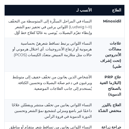
العلاج
الأنسب لـ
Minoxidil
النساء في المراحل المبكّرة إلى المتوسطة من التخفّف
(Ludwig I–II) اللواتي يرغبن في تحفيز نمو الشعر
وإبطاء تقزّم البصيلات. يُوصى به غالبًا كعلاج خط أوّل.
علاجات
النساء اللواتي يرتبط تساقط شعرهنّ بحساسية
مضادّات
هرمونية أو ارتفاع الأندروجينات. أي اختلال هرموني أو
الأندروجين
حالات مثل متلازمة المبيض متعدّد الكيسات (PCOS).
(تحت إشراف
طبي)
علاج PRP
الأشخاص الذين يعانون من تخفّف خفيف إلى متوسّط
(البلازما الغنية
ويرغبون في دعم صحّة البصيلات وتحسين الكثافة.
بالصفائح
يُستخدم إلى جانب العلاجات الموضعية.
الدموية)
العلاج بالليزر
النساء اللواتي يعانين من تخفّف منتشر ويفضّلن علاجًا
منخفض الشدّة
داعمًا غير باضع ومنزلي لتشجيع نموّ الشعر وتحسين
الدورة الدموية في فروة الرأس.
جراحة زراعة
النساء اللواتي يعانين من تساقط شعر متقدّم أو مناطق