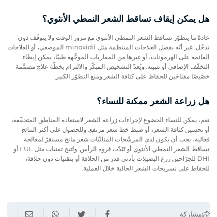
هل يمكن إيقاف تساقط الشعر النمطي الأنثوي؟
عادةً ما يتطوّر تساقط الشعر النمطي الأنثوي مع مرور الوقت ولا يتوقّف دون
تدخّل. غير أنّه بفضل العلاجات المنتظمة مثل minoxidil الموضعي، أو العلاجات
القائمة على الهرمونات، أو غيرها من المقاربات الموجَّهة طبيًا، يمكن إبطاء
التخفّف الإضافي أو تثبيته. ويُعدّ التشخيص المبكّر والالتزام بخطّة علاج مصمَّمة
خصّيصًا مفتاحَين للحفاظ على كثافة الشعر ومنع التطوّر الكبير.
هل زراعة الشعر ممكنة للنساء؟
نعم، يمكن للنساء الخضوع لإجراءات زراعة الشعر لاستعادة المناطق المتخفّفة،
أو تحسين كثافة الشعر، أو ضبط خط شعر مرتفع. وللحصول على أكثر النتائج
فعالية، يجب أن يكون لدى المرشّحات المثاليّات شعر مانح مستقرّ لمعالجة
تساقط الشعر النمطي الأنثوي أو تَنَدّب فروة الرأس. وتُتيح تقنيات مثل FUE أو
DHI للجرّاحين زرع البصيلات بأدنى قدر من الحلاقة أو بتقنيات دون حلاقة،
للحفاظ على تسريحات الشعر الحالية خلال العملية.
مشاركة