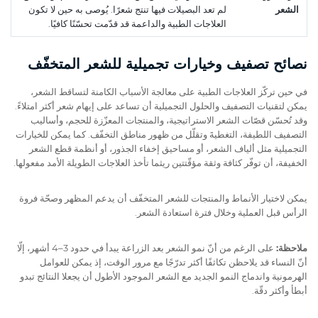
الشعر
لم تعد البصيلات فيها تنتج شعرًا. يُوصى به حين لا تكون
العلاجات الطبية والداعمة قد قدّمت تحسّنًا كافيًا.
نصائح تصفيف وخيارات تجميلية للشعر المتخفّف
في حين تركّز العلاجات الطبية على معالجة الأسباب الكامنة لتساقط الشعر،
يمكن لتقنيات التصفيف والحلول التجميلية أن تساعد على إيهام شعر أكثر امتلاءً.
وقد تُحسّن قصّات الشعر الاستراتيجية، والمنتجات المعزّزة للحجم، وأساليب
التصفيف اللطيفة، التغطيةَ وتقلّل من ظهور مناطق التخفّف. كما يمكن للخيارات
التجميلية مثل ألياف الشعر، أو مساحيق إخفاء الجذور، أو أنظمة قطع الشعر
الخفيفة، أن توفّر كثافة وثقة مؤقّتتين ريثما تأخذ العلاجات الطويلة الأمد مفعولها.
يمكن لاختيار الأنماط والمنتجات للشعر المتخفّف أن يدعم المظهر وصحّة فروة
الرأس قبل العملية وخلال فترة استعادة الشعر.
ملاحظة:
على الرغم من أنّ نمو الشعر بعد الزراعة يبدأ في حدود 3–4 أشهر، إلّا
أنّ النساء قد يلاحظن تكاثفًا أكثر تدرّجًا مع مرور الوقت، إذ يمكن للعوامل
الهرمونية واندماج النمو الجديد مع الشعر الموجود الأطول أن يجعلا النتائج تبدو
أبطأ وأكثر دقّة.