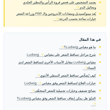
يعتمد التشخيص على فحص فروة الرأس والتنظير الجلدي
وتحاليل الدم.
يُعد مينوكسيديل ومضادات الأندروجين والـ PRP وزراعة الشعر
خيارات متاحة بحسب الدرجة.
في هذا المقال
ما هو مقياس Ludwig؟
شرح مراحل تساقط الشعر على مقياس Ludwig
مقياس Ludwig مقابل الأسباب الأخرى لتساقط الشعر لدى
النساء
كيف يُشخَّص تساقط الشعر النمطي الأنثوي
خيارات العلاج لتساقط الشعر وفق مقياس Ludwig
نصائح تصفيف وخيارات تجميلية للشعر المتخفّف
التنبّؤ: هل يمكن إيقاف تساقط الشعر وفق مقياس Ludwig؟