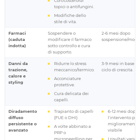
Corticosteroidi
topici o antifungini.
Modifiche dello
stile di vita.
Farmaci
Sospendere o
2-6 mesi dopo
(caduta
modificare il farmaco
sospensione/modif
indotta)
sotto controllo e cura
di supporto.
Danni da
Ridurre lo stress
3-9 mesi in base al
trazione,
meccanico/termico.
ciclo di crescita.
calore e
Acconciature
styling
protettive.
Cura delicata dei
capelli.
Diradamento
Trapianto di capelli
6-12 mesi dopo
diffuso
(FUE o DHI)
l'intervento per
persistente o
miglioramento
A volte abbinato a
avanzato
visibile
PRP o
microneedling per
I risultati varian