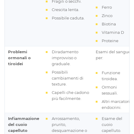
Fragili o secchi.
Ferro
Crescita lenta.
Zinco
Possibile caduta.
Biotina
Vitamina D
Proteine
Problemi
Diradamento
Esami del sangue
ormonali o
improvviso o
per:
tiroidei
graduale.
Possibili
Funzione
cambiamenti di
tiroidea.
texture.
Ormoni
Capelli che cadono
sessuali.
più facilmente.
Altri marcatori
endocrini.
Infiammazione
Arrossamento,
Esame del
del cuoio
prurito,
cuoio
capelluto
desquamazione o
capelluto.