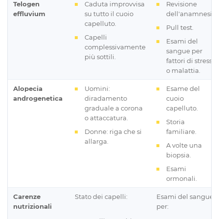
Telogen
Caduta improvvisa
Revisione
effluvium
su tutto il cuoio
dell'anamnesi.
capelluto.
Pull test.
Capelli
Esami del
complessivamente
sangue per
più sottili.
fattori di stress
o malattia.
Alopecia
Uomini:
Esame del
androgenetica
diradamento
cuoio
graduale a corona
capelluto.
o attaccatura.
Storia
Donne: riga che si
familiare.
allarga.
A volte una
biopsia.
Esami
ormonali.
Carenze
Stato dei capelli:
Esami del sangue
nutrizionali
per: