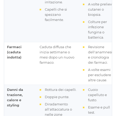
irritazione.
A volte prelievi
Capelli che si
cutanei o
spezzano
biopsia.
facilmente.
Colture per
infezione
fungina o
batterica.
Farmaci
Caduta diffusa che
Revisione
(caduta
inizia settimane o
dell'anamnesi
indotta)
mesi dopo un nuovo
e cronologia
farmaco.
dei farmaci.
A volte esami
per escludere
altre cause.
Danni da
Rottura dei capelli.
Cuoio
trazione,
capelluto e
Doppie punte.
calore e
fusto.
Diradamento
styling
Esame e pull
all'attaccatura o
test.
nelle zone