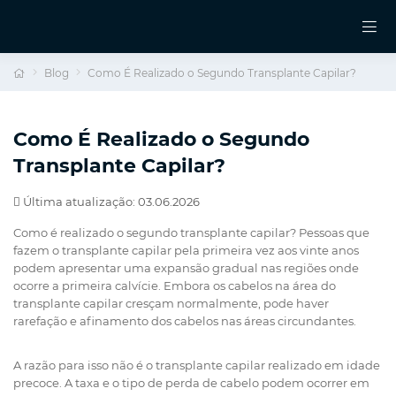
Blog
Como É Realizado o Segundo Transplante Capilar?
Como É Realizado o Segundo
Transplante Capilar?
Última atualização: 03.06.2026
Como é realizado o segundo transplante capilar? Pessoas que
fazem o transplante capilar pela primeira vez aos vinte anos
podem apresentar uma expansão gradual nas regiões onde
ocorre a primeira calvície. Embora os cabelos na área do
transplante capilar cresçam normalmente, pode haver
rarefação e afinamento dos cabelos nas áreas circundantes.
A razão para isso não é o transplante capilar realizado em idade
precoce. A taxa e o tipo de perda de cabelo podem ocorrer em