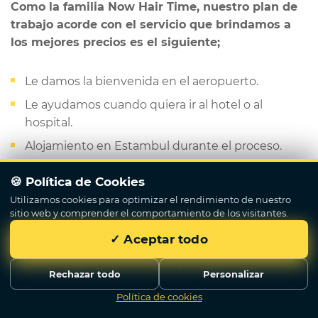
Como la familia Now Hair Time, nuestro plan de
trabajo acorde con el servicio que brindamos a
los mejores precios es el siguiente;
Le damos la bienvenida en el aeropuerto.
Le ayudamos cuando quiera ir al hotel o al
hospital.
Alojamiento en Estambul durante el proceso.
Apoyo continuo
🍪 Política de Cookies
Servicio de traductor para pacientes extranjeros
Utilizamos cookies para optimizar el rendimiento de nuestro
sitio web y comprender el comportamiento de los visitantes.
Como empresa exitosa en el sector, damos la
✓ Aceptar todo
bienvenida en el aeropuerto a los clientes de fuera
de la ciudad. Durante el período del trasplante de
Rechazar todo
Personalizar
cabello, se le ofrece alojamiento de 5 estrellas en
Política de cookies
Escribenos
Estambul. Nuestro equipo de expertos trabaja