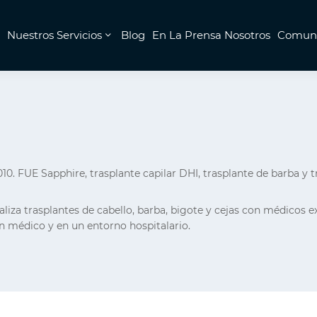
Nuestros Servicios
Blog
En La Prensa Nosotros
Comuni
010. FUE Sapphire, trasplante capilar DHI, trasplante de barba y 
liza trasplantes de cabello, barba, bigote y cejas con médicos ex
un médico y en un entorno hospitalario.