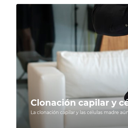
Clonación capilar y c
investigación
La clonación capilar y las células madre a
medicación.