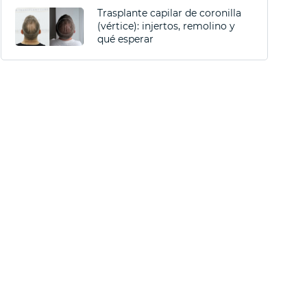
Trasplante capilar de coronilla
(vértice): injertos, remolino y
qué esperar
ento
e capilar: ¿cuándo es el momento adecuado?