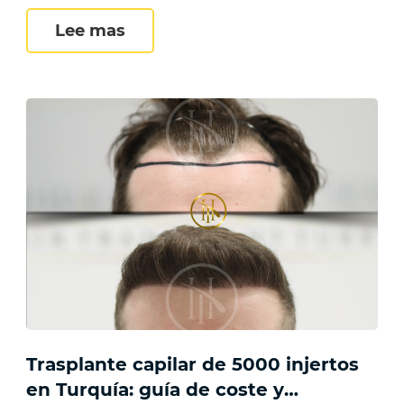
ello: causas, signos y opciones de tratamiento
¿Cuánto dura un trasplante capil
Lee mas
Trasplante capilar de 5000 injertos
en Turquía: guía de coste y