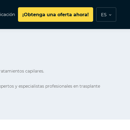
cación
¡Obtenga una oferta ahora!
ES
tratamientos capilares.
pertos y especialistas profesionales en trasplante