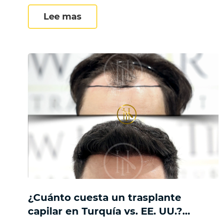
Adelgazamiento difuso del cab
Lee mas
¿Cuánto cuesta un trasplante
capilar en Turquía vs. EE. UU.?