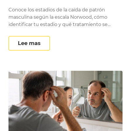
cabello y qué hacer
Conoce los estadios de la caída de patrón
masculina según la escala Norwood, cómo
identificar tu estadio y qué tratamiento se
adapta a cada nivel.
stadios de la caída femenina y opciones de trat
La escala Hamilton-Norwood expli
Lee mas