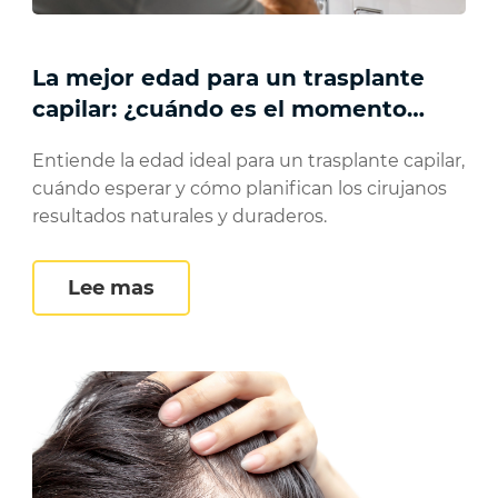
La mejor edad para un trasplante
capilar: ¿cuándo es el momento
adecuado?
Entiende la edad ideal para un trasplante capilar,
cuándo esperar y cómo planifican los cirujanos
resultados naturales y duraderos.
y caída del cabello: causas, síntomas y tratami
La mejor edad para un trasplant
Lee mas